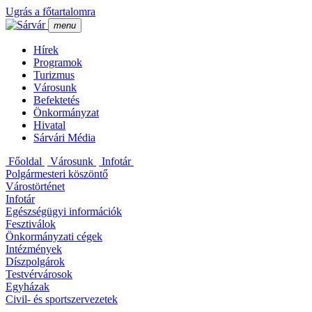
Ugrás a főtartalomra
menu
Hí­rek
Programok
Turizmus
Városunk
Befektetés
Önkormányzat
Hivatal
Sárvári Média
Főoldal
Városunk
Infotár
Polgármesteri köszöntő
Várostörténet
Infotár
Egészségügyi információk
Fesztiválok
Önkormányzati cégek
Intézmények
Dí­szpolgárok
Testvérvárosok
Egyházak
Civil- és sportszervezetek