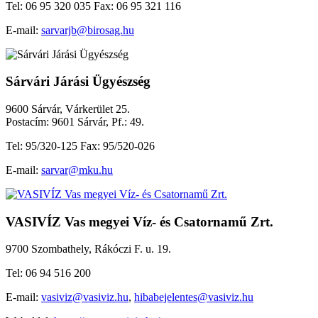
Tel: 06 95 320 035 Fax: 06 95 321 116
E-mail:
sarvarjb@birosag.hu
Sárvári Járási Ügyészség
9600 Sárvár, Várkerület 25.
Postacím: 9601 Sárvár, Pf.: 49.
Tel: 95/320-125 Fax: 95/520-026
E-mail:
sarvar@mku.hu
VASIVÍZ Vas megyei Víz- és Csatornamű Zrt.
9700 Szombathely, Rákóczi F. u. 19.
Tel: 06 94 516 200
E-mail:
vasiviz@vasiviz.hu
,
hibabejelentes@vasiviz.hu