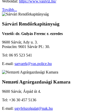
Weboldal:
https://www.vasiviz.hu/
Tovább...
Sárvári Rendőrkapitányság
Vezető: dr. Gulyás Ferenc r. ezredes
9600 Sárvár, Ady u. 3.
Postacím: 9601 Sárvár Pf.: 30.
Tel: 06 95 523 541
E-mail:
sarvarrk@vas.police.hu
Nemzeti Agrárgazdasági Kamara
9600 Sárvár, Árpád út 4.
Tel: +36 30 457 5136
E-mail:
ugyfelszolgalat@nak.hu