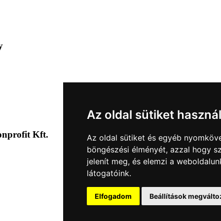
y
Az oldal sütiket haszná
profit Kft.
Az oldal sütiket és egyéb nyomköve
böngészési élményét, azzal hogy sz
jelenít meg, és elemzi a weboldalu
látogatóink.
Elfogadom
Beállítások megválto