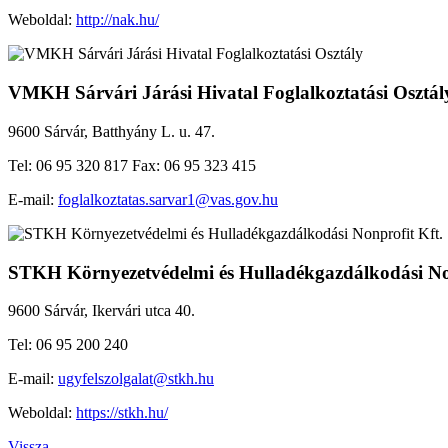
Weboldal:
http://nak.hu/
VMKH Sárvári Járási Hivatal Foglalkoztatási Osztál
9600 Sárvár, Batthyány L. u. 47.
Tel: 06 95 320 817 Fax: 06 95 323 415
E-mail:
foglalkoztatas.sarvar1@vas.gov.hu
STKH Környezetvédelmi és Hulladékgazdálkodási Non
9600 Sárvár, Ikervári utca 40.
Tel: 06 95 200 240
E-mail:
ugyfelszolgalat@stkh.hu
Weboldal:
https://stkh.hu/
Vissza