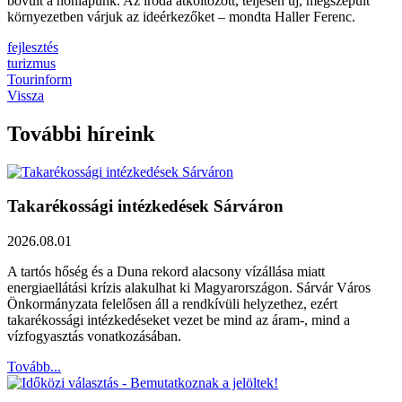
bővült a honlapunk. Az iroda átköltözött, teljesen új, megszépült
környezetben várjuk az ideérkezőket – mondta Haller Ferenc.
fejlesztés
turizmus
Tourinform
Vissza
További híreink
Takarékossági intézkedések Sárváron
2026.08.01
A tartós hőség és a Duna rekord alacsony vízállása miatt
energiaellátási krízis alakulhat ki Magyarországon. Sárvár Város
Önkormányzata felelősen áll a rendkívüli helyzethez, ezért
takarékossági intézkedéseket vezet be mind az áram-, mind a
vízfogyasztás vonatkozásában.
Tovább...