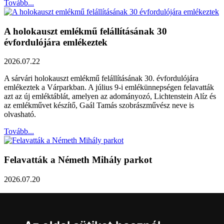
Tovább...
A holokauszt emlékmű felállításának 30
évfordulójára emlékeztek
2026.07.22
A sárvári holokauszt emlékmű felállításának 30. évfordulójára
emlékeztek a Várparkban. A július 9-i emlékünnepségen felavatták
azt az új emléktáblát, amelyen az adományozó, Lichtenstein Alíz és
az emlékművet készítő, Gaál Tamás szobrászművész neve is
olvasható.
Tovább...
Felavatták a Németh Mihály parkot
2026.07.20
Németh Mihály szobrász születésének 100. évfordulóján Sárvár
Város Önkormányzata úgy határozott, hogy parkot nevez el a város
díszpolgáráról a Dévai utca elején. A parkavatót július 8-án tartották
meg.