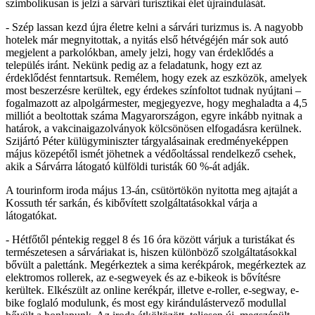
szimbolikusan is jelzi a sárvári turisztikai élet újraindulását.
- Szép lassan kezd újra életre kelni a sárvári turizmus is. A nagyobb
hotelek már megnyitottak, a nyitás első hétvégéjén már sok autó
megjelent a parkolókban, amely jelzi, hogy van érdeklődés a
település iránt. Nekünk pedig az a feladatunk, hogy ezt az
érdeklődést fenntartsuk. Remélem, hogy ezek az eszközök, amelyek
most beszerzésre kerültek, egy érdekes színfoltot tudnak nyújtani –
fogalmazott az alpolgármester, megjegyezve, hogy meghaladta a 4,5
milliót a beoltottak száma Magyarországon, egyre inkább nyitnak a
határok, a vakcinaigazolványok kölcsönösen elfogadásra kerülnek.
Szijártó Péter külügyminiszter tárgyalásainak eredményeképpen
május közepétől ismét jöhetnek a védőoltással rendelkező csehek,
akik a Sárvárra látogató külföldi turisták 60 %-át adják.
A tourinform iroda május 13-án, csütörtökön nyitotta meg ajtaját a
Kossuth tér sarkán, és kibővített szolgáltatásokkal várja a
látogatókat.
- Hétfőtől péntekig reggel 8 és 16 óra között várjuk a turistákat és
természetesen a sárváriakat is, hiszen különböző szolgáltatásokkal
bővült a palettánk. Megérkeztek a sima kerékpárok, megérkeztek az
elektromos rollerek, az e-segweyek és az e-bikeok is bővítésre
kerültek. Elkészült az online kerékpár, illetve e-roller, e-segway, e-
bike foglaló modulunk, és most egy kirándulástervező modullal