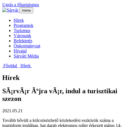
Ugrás a főtartalomra
menu
Hí­rek
Programok
Turizmus
Városunk
Befektetés
Önkormányzat
Hivatal
Sárvári Média
Főoldal
Hí­rek
Hírek
SÃ¡rvÃ¡r Ãºjra vÃ¡r, indul a turisztikai
szezon
2021.05.21
Tovább bővült a kölcsönözhető közlekedési eszközök száma a
tourinform irodában, hat darab elektromos roller érkezett május 14-