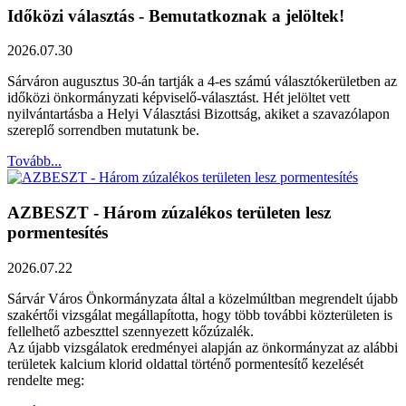
Időközi választás - Bemutatkoznak a jelöltek!
2026.07.30
Sárváron augusztus 30-án tartják a 4-es számú választókerületben az
időközi önkormányzati képviselő-választást. Hét jelöltet vett
nyilvántartásba a Helyi Választási Bizottság, akiket a szavazólapon
szereplő sorrendben mutatunk be.
Tovább...
AZBESZT - Három zúzalékos területen lesz
pormentesítés
2026.07.22
Sárvár Város Önkormányzata által a közelmúltban megrendelt újabb
szakértői vizsgálat megállapította, hogy több további közterületen is
fellelhető azbeszttel szennyezett kőzúzalék.
Az újabb vizsgálatok eredményei alapján az önkormányzat az alábbi
területek kalcium klorid oldattal történő pormentesítő kezelését
rendelte meg: