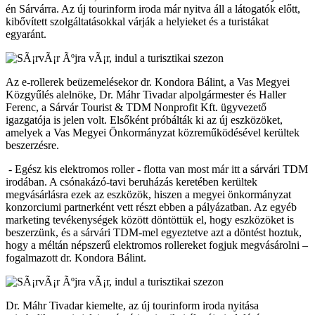
én Sárvárra. Az új tourinform iroda már nyitva áll a látogatók előtt,
kibővített szolgáltatásokkal várják a helyieket és a turistákat
egyaránt.
Az e-rollerek beüzemelésekor dr. Kondora Bálint, a Vas Megyei
Közgyűlés alelnöke, Dr. Máhr Tivadar alpolgármester és Haller
Ferenc, a Sárvár Tourist & TDM Nonprofit Kft. ügyvezető
igazgatója is jelen volt. Elsőként próbálták ki az új eszközöket,
amelyek a Vas Megyei Önkormányzat közreműködésével kerültek
beszerzésre.
- Egész kis elektromos roller - flotta van most már itt a sárvári TDM
irodában. A csónakázó-tavi beruházás keretében kerültek
megvásárlásra ezek az eszközök, hiszen a megyei önkormányzat
konzorciumi partnerként vett részt ebben a pályázatban. Az egyéb
marketing tevékenységek között döntöttük el, hogy eszközöket is
beszerzünk, és a sárvári TDM-mel egyeztetve azt a döntést hoztuk,
hogy a méltán népszerű elektromos rollereket fogjuk megvásárolni –
fogalmazott dr. Kondora Bálint.
Dr. Máhr Tivadar kiemelte, az új tourinform iroda nyitása