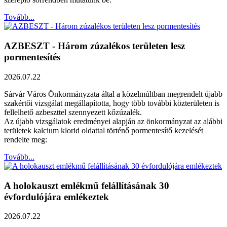
Tovább...
AZBESZT - Három zúzalékos területen lesz
pormentesítés
2026.07.22
Sárvár Város Önkormányzata által a közelmúltban megrendelt újabb
szakértői vizsgálat megállapította, hogy több további közterületen is
fellelhető azbeszttel szennyezett kőzúzalék.
Az újabb vizsgálatok eredményei alapján az önkormányzat az alábbi
területek kalcium klorid oldattal történő pormentesítő kezelését
rendelte meg:
Tovább...
A holokauszt emlékmű felállításának 30
évfordulójára emlékeztek
2026.07.22