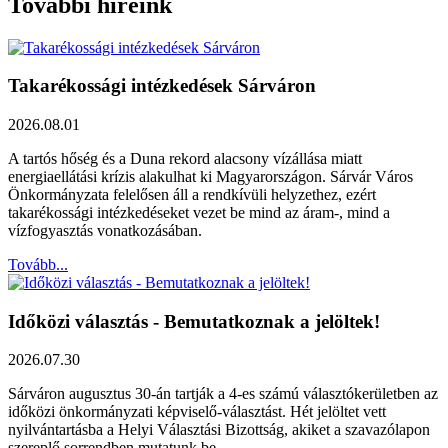
További híreink
Takarékossági intézkedések Sárváron
2026.08.01
A tartós hőség és a Duna rekord alacsony vízállása miatt
energiaellátási krízis alakulhat ki Magyarországon. Sárvár Város
Önkormányzata felelősen áll a rendkívüli helyzethez, ezért
takarékossági intézkedéseket vezet be mind az áram-, mind a
vízfogyasztás vonatkozásában.
Tovább...
Időközi választás - Bemutatkoznak a jelöltek!
2026.07.30
Sárváron augusztus 30-án tartják a 4-es számú választókerületben az
időközi önkormányzati képviselő-választást. Hét jelöltet vett
nyilvántartásba a Helyi Választási Bizottság, akiket a szavazólapon
szereplő sorrendben mutatunk be.