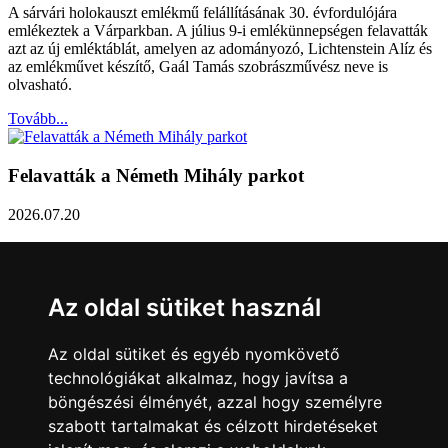
A sárvári holokauszt emlékmű felállításának 30. évfordulójára
emlékeztek a Várparkban. A július 9-i emlékünnepségen felavatták
azt az új emléktáblát, amelyen az adományozó, Lichtenstein Alíz és
az emlékművet készítő, Gaál Tamás szobrászművész neve is
olvasható.
Tovább...
Felavatták a Németh Mihály parkot
2026.07.20
Németh Mihály szobrász születésének 100. évfordulóján Sárvár
Város Önkormányzata úgy határozott, hogy parkot nevez el a város
díszpolgáráról a Dévai utca elején. A parkavatót július 8-án tartották
Az oldal sütiket használ
meg.
Tovább...
Az oldal sütiket és egyéb nyomkövető
technológiákat alkalmaz, hogy javítsa a
Közlemény a sárvári képviselő-testület rendkívüli
böngészési élményét, azzal hogy személyre
üléseiről
szabott tartalmakat és célzott hirdetéseket