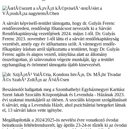
A sárvári képviselő-testület támogatta, hogy dr. Gulyás Ferenc
rendőrezredest, rendőrségi főtanácsost nevezzék ki a Sárvári
Rendőrkapitányság vezetőjének 2024. május 1-től. Dr. Gulyás
Ferenc 2023. november 1-től látta el a sárvári rendőrkapitányság
vezetését, amely egy év időtartamra szólt. A vármegyei rendőr-
főkapitány írásban arról tájékoztatta a testületet, hogy Dr. Gulyás
Ferenc agilis és alapos vezető, irányítása alatt az állomány
összefogottan, jó színvonalon végezte munkáját, így a testület
egyhangúlag és örömmel támogatta újabb kinevezését.
Beszámolót hallgattak meg a Szombathelyi Egyházmegyei Karitász
Szent Jakab Szociális Központjának és Levendula - Házának 2023.
évi szakmai munkájáról az ülésen. A szociális központ szolgáltatásait
6 sárvári, míg a Levendula Házét, ahol pszichiátriai betegeket látnak
el, 13 sárvári lakos vette igénybe.
Megállapították a 2024/2025-ös nevelési évre vonatkozó óvodai
beiratkozás feltételrendszerét, így április 23-24-re tűzték ki az óvodai