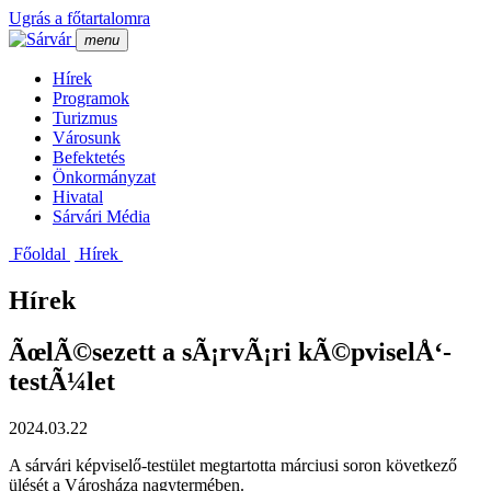
Ugrás a főtartalomra
menu
Hí­rek
Programok
Turizmus
Városunk
Befektetés
Önkormányzat
Hivatal
Sárvári Média
Főoldal
Hí­rek
Hírek
ÃœlÃ©sezett a sÃ¡rvÃ¡ri kÃ©pviselÅ‘-
testÃ¼let
2024.03.22
A sárvári képviselő-testület megtartotta márciusi soron következő
ülését a Városháza nagytermében.