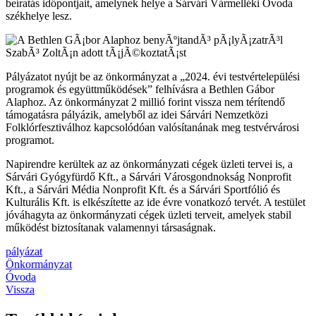
beíratás időpontjait, amelynek helye a Sárvári Vármelléki Óvoda
székhelye lesz.
Pályázatot nyújt be az önkormányzat a „2024. évi testvértelepülési
programok és együttműködések” felhívásra a Bethlen Gábor
Alaphoz. Az önkormányzat 2 millió forint vissza nem térítendő
támogatásra pályázik, amelyből az idei Sárvári Nemzetközi
Folklórfesztiválhoz kapcsolódóan valósítanának meg testvérvárosi
programot.
Napirendre kerültek az az önkormányzati cégek üzleti tervei is, a
Sárvári Gyógyfürdő Kft., a Sárvári Városgondnokság Nonprofit
Kft., a Sárvári Média Nonprofit Kft. és a Sárvári Sportfólió és
Kulturális Kft. is elkészítette az ide évre vonatkozó tervét. A testület
jóváhagyta az önkormányzati cégek üzleti terveit, amelyek stabil
működést biztosítanak valamennyi társaságnak.
pályázat
Önkormányzat
Óvoda
Vissza