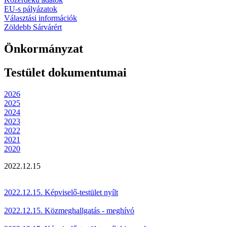
EU-s pályázatok
Választási információk
Zöldebb Sárvárért
Önkormányzat
Testület dokumentumai
2026
2025
2024
2023
2022
2021
2020
2022.12.15
2022.12.15. Képviselő-testület nyílt
2022.12.15. Közmeghallgatás - meghívó