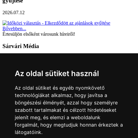
gyűjtése
2026.07.12
Bővebben...
Értesüljön elsőként városunk híreiről!
Sárvári Média
9600 Sárvár, Móricz Zsigmond u. 4.
Tel: +36 95 320 261
Az oldal sütiket használ
hirlap@sarvar.hu
Az oldal sütiket és egyéb nyomkövető
Kövess minket!
technológiákat alkalmaz, hogy javítsa a
böngészési élményét, azzal hogy személyre
Sárvár lendületben
Sárvár lendületben
szabott tartalmakat és célzott hirdetéseket
Nyilatkozatok
jelenít meg, és elemzi a weboldalunk
forgalmát, hogy megtudjuk honnan érkeztek a
Impresszum
Felhasználási feltételek
Adatkezelési tájékoztató
látogatóink.
Akadálymentesítési nyilatkozat