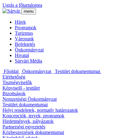
Ugrás a főtartalomra
menu
Hí­rek
Programok
Turizmus
Városunk
Befektetés
Önkormányzat
Hivatal
Sárvári Média
Főoldal
Önkormányzat
Testület dokumentumai
Elérhetőség
Tisztségviselők
Képviselő - testület
Bizottságok
Nemzetiségi Önkormányzat
Testület dokumentumai
Helyi rendeletek, normatí­v határozatok
Koncepciók, tervek, programok
Hirdetmények, pályázatok
Partnerségi egyeztetés
Közbeszerzések dokumentumai
Közérdekű adatok