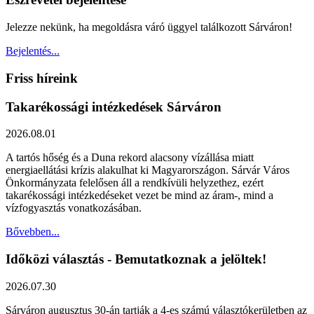
Jelezze nekünk, ha megoldásra váró üggyel találkozott Sárváron!
Bejelentés...
Friss híreink
Takarékossági intézkedések Sárváron
2026.08.01
A tartós hőség és a Duna rekord alacsony vízállása miatt
energiaellátási krízis alakulhat ki Magyarországon. Sárvár Város
Önkormányzata felelősen áll a rendkívüli helyzethez, ezért
takarékossági intézkedéseket vezet be mind az áram-, mind a
vízfogyasztás vonatkozásában.
Bővebben...
Időközi választás - Bemutatkoznak a jelöltek!
2026.07.30
Sárváron augusztus 30-án tartják a 4-es számú választókerületben az