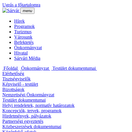
Ugrás a főtartalomra
menu
Hí­rek
Programok
Turizmus
Városunk
Befektetés
Önkormányzat
Hivatal
Sárvári Média
Főoldal
Önkormányzat
Testület dokumentumai
Elérhetőség
Tisztségviselők
Képviselő - testület
Bizottságok
Nemzetiségi Önkormányzat
Testület dokumentumai
Helyi rendeletek, normatí­v határozatok
Koncepciók, tervek, programok
Hirdetmények, pályázatok
Partnerségi egyeztetés
Közbeszerzések dokumentumai
Közérdekű adatok