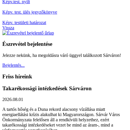
Képv.test. nyílt
Képv. test. ülés jegyzőkönyve
Képv. testületi határozat
Vissza
Észrevétel bejelentése
Jelezze nekünk, ha megoldásra váró üggyel találkozott Sárváron!
Bejelentés...
Friss híreink
Takarékossági intézkedések Sárváron
2026.08.01
A tartós hőség és a Duna rekord alacsony vízállása miatt
energiaellátási krízis alakulhat ki Magyarországon. Sárvár Város
Önkormányzata felelősen áll a rendkívüli helyzethez, ezért
takarékossági intézkedéseket vezet be mind az áram-, mind a