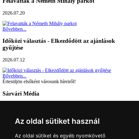
Felavatták a Németh Mihály parkot
2026.07.20
Bővebben...
Időközi választás - Elkezdődött az ajánlások
gyűjtése
2026.07.12
Bővebben...
Értesüljön elsőként városunk híreiről!
Sárvári Média
9600 Sárvár, Móricz Zsigmond u. 4.
Tel: +36 95 320 261
Az oldal sütiket használ
hirlap@sarvar.hu
Az oldal sütiket és egyéb nyomkövető
Kövess minket!