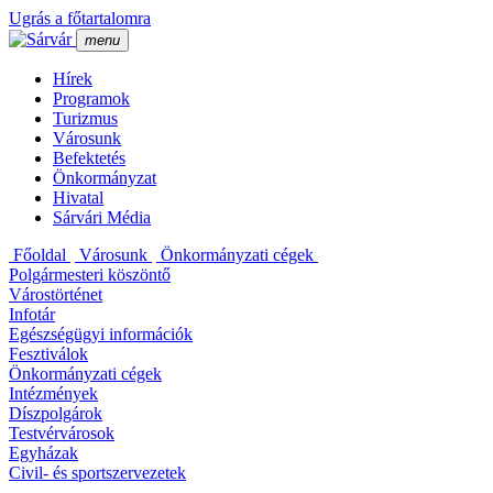
Ugrás a főtartalomra
menu
Hí­rek
Programok
Turizmus
Városunk
Befektetés
Önkormányzat
Hivatal
Sárvári Média
Főoldal
Városunk
Önkormányzati cégek
Polgármesteri köszöntő
Várostörténet
Infotár
Egészségügyi információk
Fesztiválok
Önkormányzati cégek
Intézmények
Dí­szpolgárok
Testvérvárosok
Egyházak
Civil- és sportszervezetek