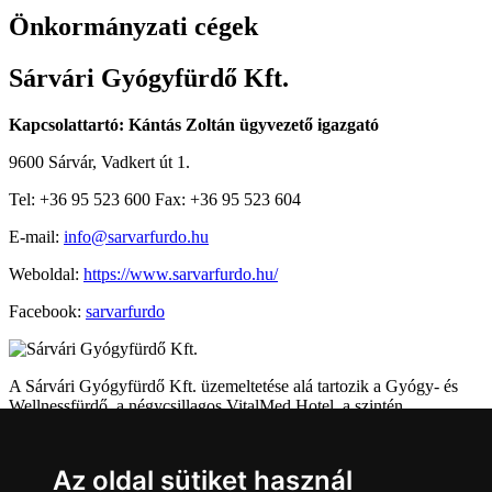
Önkormányzati cégek
Sárvári Gyógyfürdő Kft.
Kapcsolattartó: Kántás Zoltán ügyvezető igazgató
9600 Sárvár, Vadkert út 1.
Tel: +36 95 523 600 Fax: +36 95 523 604
E-mail:
info@sarvarfurdo.hu
Weboldal:
https://www.sarvarfurdo.hu/
Facebook:
sarvarfurdo
A Sárvári Gyógyfürdő Kft. üzemeltetése alá tartozik a Gyógy- és
Wellnessfürdő, a négycsillagos VitalMed Hotel, a szintén
négycsillagos Thermal Camping, valamint a fürdő szomszédságában
lévő erdei Kalandpark is.
Az oldal sütiket használ
A közfeladatot ellátó szerv részesedésének mértéke: 100 %.