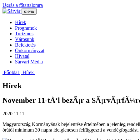
Ugrás a főtartalomra
menu
Hí­rek
Programok
Turizmus
Városunk
Befektetés
Önkormányzat
Hivatal
Sárvári Média
Főoldal
Hí­rek
Hírek
November 11-tÅ‘l bezÃ¡r a SÃ¡rvÃ¡rfÃ¼rd
2020.11.11
Magyarország Kormányának bejelentése értelmében a jelenleg rendelk
órától minimum 30 napra ideiglenesen felfüggeszti a vendégfogadást.