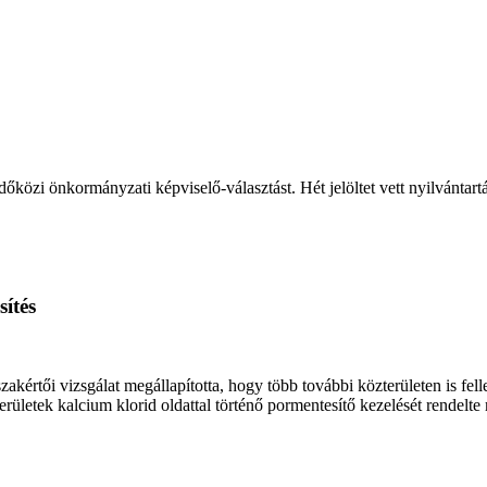
őközi önkormányzati képviselő-választást. Hét jelöltet vett nyilvántart
ítés
értői vizsgálat megállapította, hogy több további közterületen is fell
ületek kalcium klorid oldattal történő pormentesítő kezelését rendelte