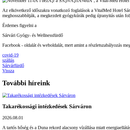
Az elkövetkező időszakra vonatkozó foglalások a VitalMed Hotel Sárv
meghosszabbítják, a megkezdett gyógykúrák pedig újranyitás után fol
Érdemes figyelni a
Sárvári Gyógy- és Wellnessfürdő
Facebook - oldalát és weboldalát, mert amint a részletszabályozás meg
covid-19
szállás
Sárvárfürdő
Vissza
További híreink
Takarékossági intézkedések Sárváron
2026.08.01
A tartós hőség és a Duna rekord alacsony vízállása miatt energiaellát