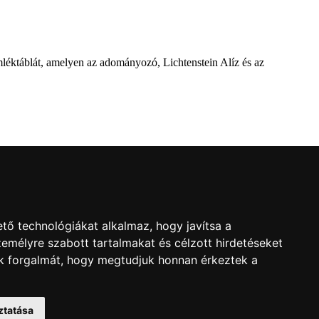
mléktáblát, amelyen az adományozó, Lichtenstein Alíz és az
l
ról a Dévai utca elején. A parkavatót július 8-án tartották meg.
tő technológiákat alkalmaz, hogy javítsa a
emélyre szabott tartalmakat és célzott hirdetéseket
nk forgalmát, hogy megtudjuk honnan érkeztek a
sága által elrendelt vizsgálat eredményét, amely többek között – a
ztatása