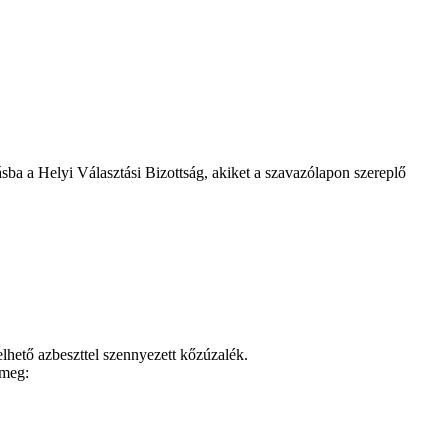
ásba a Helyi Választási Bizottság, akiket a szavazólapon szereplő
elhető azbeszttel szennyezett kőzúzalék.
 meg: