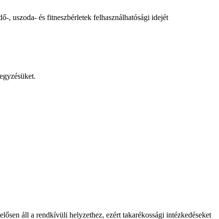
, uszoda- és fitneszbérletek felhasználhatósági idejét
jegyzésüket.
lősen áll a rendkívüli helyzethez, ezért takarékossági intézkedéseket