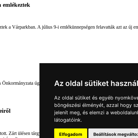
a emlékeztek
ztek a Várparkban. A július 9-i emlékünnepségen felavatták azt az új e
Az oldal sütiket haszná
nkormányzata úgy határozott, hogy parkot nevez el a város díszpolgárá
Az oldal sütiket és egyéb nyomköve
böngészési élményét, azzal hogy sz
eiről
jelenít meg, és elemzi a weboldalu
látogatóink.
tartott. Zárt ülésen tárgyalta a Sárvári Gyógyfürdő Kft. Felügyelő Bizott
Elfogadom
Beállítások megválto