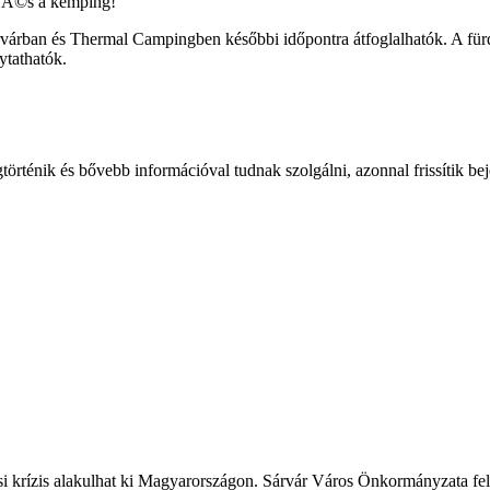
árban és Thermal Campingben későbbi időpontra átfoglalhatók. A fürdő-
ytathatók.
történik és bővebb információval tudnak szolgálni, azonnal frissítik be
ási krízis alakulhat ki Magyarországon. Sárvár Város Önkormányzata fele