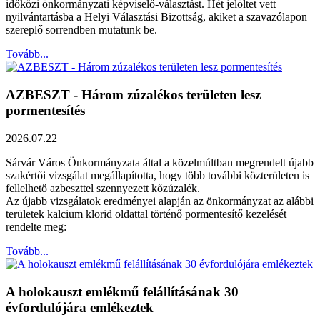
időközi önkormányzati képviselő-választást. Hét jelöltet vett
nyilvántartásba a Helyi Választási Bizottság, akiket a szavazólapon
szereplő sorrendben mutatunk be.
Tovább...
AZBESZT - Három zúzalékos területen lesz
pormentesítés
2026.07.22
Sárvár Város Önkormányzata által a közelmúltban megrendelt újabb
szakértői vizsgálat megállapította, hogy több további közterületen is
fellelhető azbeszttel szennyezett kőzúzalék.
Az újabb vizsgálatok eredményei alapján az önkormányzat az alábbi
területek kalcium klorid oldattal történő pormentesítő kezelését
rendelte meg:
Tovább...
A holokauszt emlékmű felállításának 30
évfordulójára emlékeztek