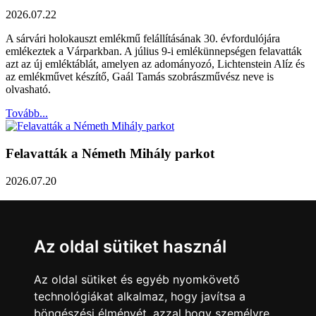
2026.07.22
A sárvári holokauszt emlékmű felállításának 30. évfordulójára
emlékeztek a Várparkban. A július 9-i emlékünnepségen felavatták
azt az új emléktáblát, amelyen az adományozó, Lichtenstein Alíz és
az emlékművet készítő, Gaál Tamás szobrászművész neve is
olvasható.
Tovább...
Felavatták a Németh Mihály parkot
2026.07.20
Németh Mihály szobrász születésének 100. évfordulóján Sárvár
Város Önkormányzata úgy határozott, hogy parkot nevez el a város
díszpolgáráról a Dévai utca elején. A parkavatót július 8-án tartották
Az oldal sütiket használ
meg.
Tovább...
Az oldal sütiket és egyéb nyomkövető
technológiákat alkalmaz, hogy javítsa a
Közlemény a sárvári képviselő-testület rendkívüli
böngészési élményét, azzal hogy személyre