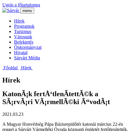
Ugrás a főtartalomra
menu
Hí­rek
Programok
Turizmus
Városunk
Befektetés
Önkormányzat
Hivatal
Sárvári Média
Főoldal
Hí­rek
Hírek
KatonÃ¡k fertÅ‘tlenÃ­tettÃ©k a
SÃ¡rvÃ¡ri VÃ¡rmellÃ©ki Ã“vodÃ¡t
2021.03.23
A Magyar Honvédség Pápa Bázisrepülőtér katonái március 22-én
reggel a Sárvári Vármelléki Óvoda központi épületét fertőtlenítették.