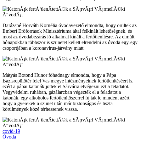
Darázsné Horváth Kornélia óvodavezető elmondta, hogy örültek az
Emberi Erőforrások Minisztériuma által felkínált lehetőségnek, és
most az óvodabezárás jó alkalmat kínált a fertőtlenítésre. Az elmúlt
hónapokban többször is szünetet kellett elrendelni az óvoda egy-egy
csoportjában a koronavírus-járvány miatt.
Mátyás Botond Hunor főhadnagy elmondta, hogy a Pápa
Bázisrepülőtér felel Vas megye intézményeinek fertőtlenítéséért is,
ezért a pápai katonák jöttek el Sárvárra elvégezni ezt a feladatot.
Vegyvédelmi ruhában, gázálarcban végezték el a feladatot a
katonák, egy alkoholos fertőtlenítőszerrel fújtak le mindent azért,
hogy a gyerekek a szünet után már biztonságos és tiszta
körülmények közé térhessenek vissza.
covid-19
Óvoda