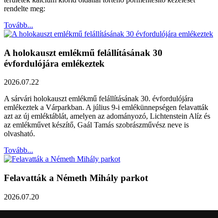
rendelte meg:
Tovább...
A holokauszt emlékmű felállításának 30
évfordulójára emlékeztek
2026.07.22
A sárvári holokauszt emlékmű felállításának 30. évfordulójára
emlékeztek a Várparkban. A július 9-i emlékünnepségen felavatták
azt az új emléktáblát, amelyen az adományozó, Lichtenstein Alíz és
az emlékművet készítő, Gaál Tamás szobrászművész neve is
olvasható.
Tovább...
Felavatták a Németh Mihály parkot
2026.07.20
Németh Mihály szobrász születésének 100. évfordulóján Sárvár