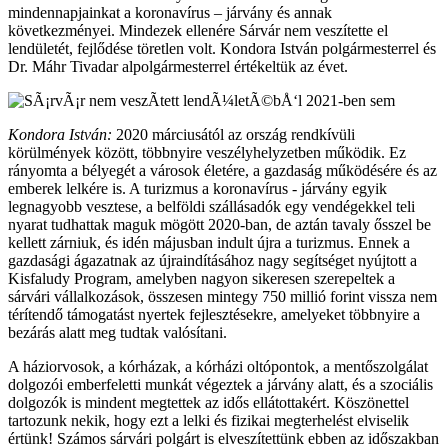
mindennapjainkat a koronavírus – járvány és annak
következményei. Mindezek ellenére Sárvár nem veszítette el
lendületét, fejlődése töretlen volt. Kondora István polgármesterrel és
Dr. Máhr Tivadar alpolgármesterrel értékeltük az évet.
Kondora István:
2020 márciusától az ország rendkívüli
körülmények között, többnyire veszélyhelyzetben működik. Ez
rányomta a bélyegét a városok életére, a gazdaság működésére és az
emberek lelkére is. A turizmus a koronavírus - járvány egyik
legnagyobb vesztese, a belföldi szállásadók egy vendégekkel teli
nyarat tudhattak maguk mögött 2020-ban, de aztán tavaly ősszel be
kellett zárniuk, és idén májusban indult újra a turizmus. Ennek a
gazdasági ágazatnak az újraindításához nagy segítséget nyújtott a
Kisfaludy Program, amelyben nagyon sikeresen szerepeltek a
sárvári vállalkozások, összesen mintegy 750 millió forint vissza nem
térítendő támogatást nyertek fejlesztésekre, amelyeket többnyire a
bezárás alatt meg tudtak valósítani.
A háziorvosok, a kórházak, a kórházi oltópontok, a mentőszolgálat
dolgozói emberfeletti munkát végeztek a járvány alatt, és a szociális
dolgozók is mindent megtettek az idős ellátottakért. Köszönettel
tartozunk nekik, hogy ezt a lelki és fizikai megterhelést elviselik
értünk! Számos sárvári polgárt is elveszítettünk ebben az időszakban