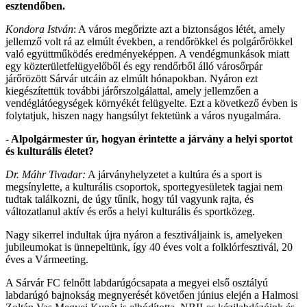
esztendőben.
Kondora István
: A város megőrizte azt a biztonságos létét, amely
jellemző volt rá az elmúlt években, a rendőrökkel és polgárőrökkel
való együttműködés eredményeképpen. A vendégmunkások miatt
egy közterületfelügyelőből és egy rendőrből álló városőrpár
járőrözött Sárvár utcáin az elmúlt hónapokban. Nyáron ezt
kiegészítettük további járőrszolgálattal, amely jellemzően a
vendéglátóegységek környékét felügyelte. Ezt a következő évben is
folytatjuk, hiszen nagy hangsúlyt fektetünk a város nyugalmára.
- Alpolgármester úr, hogyan érintette a járvány a helyi sportot
és kulturális életet?
Dr. Máhr Tivadar:
A járványhelyzetet a kultúra és a sport is
megsínylette, a kulturális csoportok, sportegyesületek tagjai nem
tudtak találkozni, de úgy tűnik, hogy túl vagyunk rajta, és
változatlanul aktív és erős a helyi kulturális és sportközeg.
Nagy sikerrel indultak újra nyáron a fesztiváljaink is, amelyeken
jubileumokat is ünnepeltünk, így 40 éves volt a folklórfesztivál, 20
éves a Vármeeting.
A Sárvár FC felnőtt labdarúgócsapata a megyei első osztályú
labdarúgó bajnokság megnyerését követően június elején a Halmosi