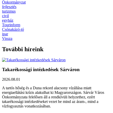
Önkormányzat
fejlesztés
turizmus
civil
egyház
Tourinform
Csónakázó-tó
ipar
Vissza
További híreink
Takarékossági intézkedések Sárváron
2026.08.01
A tartós hőség és a Duna rekord alacsony vízállása miatt
energiaellátási krízis alakulhat ki Magyarországon. Sárvár Város
Önkormányzata felelősen áll a rendkívüli helyzethez, ezért
takarékossági intézkedéseket vezet be mind az áram-, mind a
vízfogyasztás vonatkozásában.