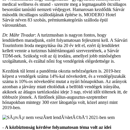
medical wellness és strand - szerezte meg a legmagasabb ötcsillagos
besorolást tanúsító nemzeti védjegyet. Hamarosan kezdődik Sárvár
második ötcsillagos szállodájának építése is, MODERO Hotel
Sárvár néven 83 szobás, prémiumkategóriás szálloda épül
városunkban.
Dr. Máhr Tivadar
: A turizmusban is nagyon fontos, hogy
lendületben maradjunk, ezért folyamatosan fejleszteni kell. A Sárvári
Tourinform Iroda megnyitása óta 20 év telt el, ezért új lendületet
kellett vennie a turizmus háttértámogató szervezetének, a Sárvár
TDM-nek. Szükség volt az új irodára, amellyel jobb minőségben
szolgáltatunk, és ezáltal nőni fog vendégeink elégedettsége is.
Kezdünk túl lenni a pandémia okozta nehézségeken is. 2019-hez
képest a vendégek száma 14%-kal növekedett, és a vendégéjszakák
száma is 10%-os növekedést mutat a nyári hónapokban. Az arányok
azonban a járvány miatt eltolódtak a belföldi vendégek irányába,
akiknek az átlagos tartózkodási ideje 3 nap, rövid időt töltenek itt, de
többször jönnek. A fürdőnek július-augusztus-szeptember
hónapokban mintegy 300 ezer látogatója volt, közel annyi mint
2019-ben.
-
A közbiztonság kérdése folyamatosan téma volt az idei