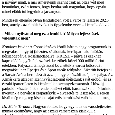
a járvány miatt, a mai ismereteink szerint csak az oltás véd meg
bennünket, ezért fontos, hogy beoltassuk magunkat, hogy együtt
minél előbb túl legyünk a járványon.
Mindezek ellenére olyan lendületben volt a város fejlesztése 2021-
ben, amely - az elmúlt éveket is figyelembe véve – kiemelkedő volt.
- Miben nyilvánul meg ez a lendület? Milyen fejlesztések
valósultak meg?
Kondora István:
A Csónakázó-tó körüli három nagy programunk is
megvalósult, így új játszótér, sétálóutak, kerékpárutak, futókör,
kézilabdapálya, kosárlabdapálya, KRESZ – pálya és ezekhez
kapcsolódó egyéb fejlesztések készültek közel 900 millió forint
értékben. Pályázati támogatással bővítettük a városi bölcsődét,
megvalósult az Eperjes és a Sport utcák felújítása. Sikerült befejezni
a Sárvár Aréna beruházását azzal, hogy elkészült az új tekepálya. Az
Almáskerti utcában szennyvízcsatornát építettünk saját erőből, és az
északi iparterületen is kiépítettük a szennyvízcsatornát. Húsz új
parkolót készítettünk a rendelőintézet előtt, háromszáz millió forintot
nyertünk a belvárosi csapadékvíz – elvezetés fejlesztésére. Ezeken
kívül még rengeteg kisebb, saját erős beruházást valósítottunk meg.
Dr. Máhr Tivadar:
Nagyon fontos, hogy egy tudatos városfejlesztési
munka eredménye, hogy az északi városrészen kialakul, a