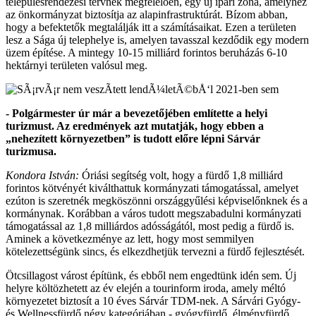
településrendezési tervnek megfelelően, egy új ipari zóna, amelyhez
az önkormányzat biztosítja az alapinfrastruktúrát. Bízom abban,
hogy a befektetők megtalálják itt a számításaikat. Ezen a területen
lesz a Sága új telephelye is, amelyen tavasszal kezdődik egy modern
üzem építése. A mintegy 10-15 milliárd forintos beruházás 6-10
hektárnyi területen valósul meg.
- Polgármester úr már a bevezetőjében említette a helyi
turizmust. Az eredmények azt mutatják, hogy ebben a
„nehezített környezetben” is tudott előre lépni Sárvár
turizmusa.
Kondora István:
Óriási segítség volt, hogy a fürdő 1,8 milliárd
forintos kötvényét kiválthattuk kormányzati támogatással, amelyet
ezúton is szeretnék megköszönni országgyűlési képviselőnknek és a
kormánynak. Korábban a város tudott megszabadulni kormányzati
támogatással az 1,8 milliárdos adósságától, most pedig a fürdő is.
Aminek a következménye az lett, hogy most semmilyen
kötelezettségünk sincs, és elkezdhetjük tervezni a fürdő fejlesztését.
Ötcsillagost várost építünk, és ebből nem engedtünk idén sem. Új
helyre költözhetett az év elején a tourinform iroda, amely méltó
környezetet biztosít a 10 éves Sárvár TDM-nek. A Sárvári Gyógy-
és Wellnessfürdő négy kategóriában - gyógyfürdő, élményfürdő,