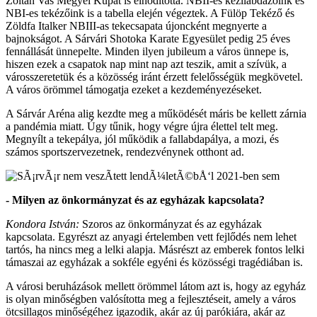
Zoltán Vas Megyei Kupát is elhódította. NBII-es kézilabdázóink és
NBI-es tekézőink is a tabella elején végeztek. A Fülöp Tekéző és
Zöldfa Italker NBIII-as tekecsapata újoncként megnyerte a
bajnokságot. A Sárvári Shotoka Karate Egyesület pedig 25 éves
fennállását ünnepelte. Minden ilyen jubileum a város ünnepe is,
hiszen ezek a csapatok nap mint nap azt teszik, amit a szívük, a
városszeretetük és a közösség iránt érzett felelősségük megkövetel.
A város örömmel támogatja ezeket a kezdeményezéseket.
A Sárvár Aréna alig kezdte meg a működését máris be kellett zárnia
a pandémia miatt. Úgy tűnik, hogy végre újra élettel telt meg.
Megnyílt a tekepálya, jól működik a fallabdapálya, a mozi, és
számos sportszervezetnek, rendezvénynek otthont ad.
- Milyen az önkormányzat és az egyházak kapcsolata?
Kondora István:
Szoros az önkormányzat és az egyházak
kapcsolata. Egyrészt az anyagi értelemben vett fejlődés nem lehet
tartós, ha nincs meg a lelki alapja. Másrészt az emberek fontos lelki
támaszai az egyházak a sokféle egyéni és közösségi tragédiában is.
A városi beruházások mellett örömmel látom azt is, hogy az egyház
is olyan minőségben valósította meg a fejlesztéseit, amely a város
ötcsillagos minőségéhez igazodik, akár az új parókiára, akár az