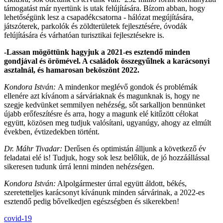
támogatást már nyertünk is utak felújítására. Bízom abban, hogy
lehetőségünk lesz a csapadékcsatorna - hálózat megújítására,
játszóterek, parkolók és zöldterületek fejlesztésére, óvodák
felújítására és várhatóan turisztikai fejlesztésekre is.
-Lassan mögöttünk hagyjuk a 2021-es esztendő minden
gondjával és örömével. A családok összegyűlnek a karácsonyi
asztalnál, és hamarosan beköszönt 2022.
Kondora István:
A mindenkor meglévő gondok és problémák
ellenére azt kívánom a sárváriaknak és magunknak is, hogy ne
szegje kedvünket semmilyen nehézség, sőt sarkalljon bennünket
újabb erőfeszítésre és arra, hogy a magunk elé kitűzött célokat
együtt, közösen meg tudjuk valósítani, ugyanúgy, ahogy az elmúlt
években, évtizedekben történt.
Dr. Máhr Tivadar:
Derűsen és optimistán álljunk a következő év
feladatai elé is! Tudjuk, hogy sok lesz belőlük, de jó hozzáállással
sikeresen tudunk úrrá lenni minden nehézségen.
Kondora István:
Alpolgármester úrral együtt áldott, békés,
szeretetteljes karácsonyt kívánunk minden sárvárinak, a 2022-es
esztendő pedig bővelkedjen egészségben és sikerekben!
covid-19