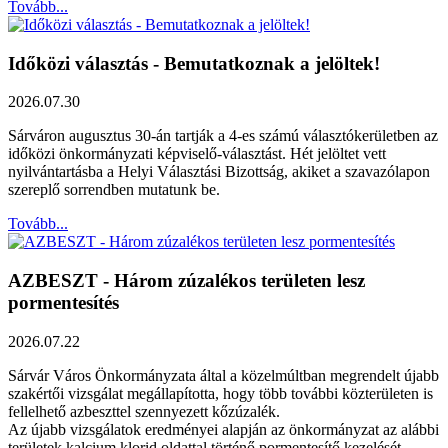
Tovább...
Időközi választás - Bemutatkoznak a jelöltek!
2026.07.30
Sárváron augusztus 30-án tartják a 4-es számú választókerületben az
időközi önkormányzati képviselő-választást. Hét jelöltet vett
nyilvántartásba a Helyi Választási Bizottság, akiket a szavazólapon
szereplő sorrendben mutatunk be.
Tovább...
AZBESZT - Három zúzalékos területen lesz
pormentesítés
2026.07.22
Sárvár Város Önkormányzata által a közelmúltban megrendelt újabb
szakértői vizsgálat megállapította, hogy több további közterületen is
fellelhető azbeszttel szennyezett kőzúzalék.
Az újabb vizsgálatok eredményei alapján az önkormányzat az alábbi
területek kalcium klorid oldattal történő pormentesítő kezelését