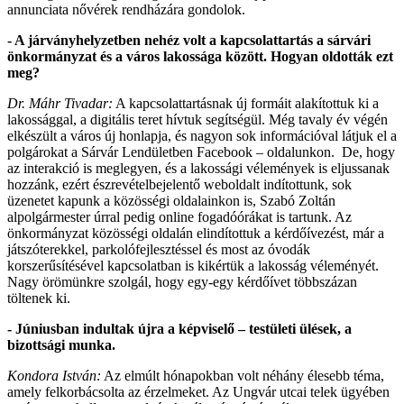
annunciata nővérek rendházára gondolok.
- A járványhelyzetben nehéz volt a kapcsolattartás a sárvári
önkormányzat és a város lakossága között. Hogyan oldották ezt
meg?
Dr. Máhr Tivadar:
A kapcsolattartásnak új formáit alakítottuk ki a
lakossággal, a digitális teret hívtuk segítségül. Még tavaly év végén
elkészült a város új honlapja, és nagyon sok információval látjuk el a
polgárokat a Sárvár Lendületben Facebook – oldalunkon. De, hogy
az interakció is meglegyen, és a lakossági vélemények is eljussanak
hozzánk, ezért észrevételbejelentő weboldalt indítottunk, sok
üzenetet kapunk a közösségi oldalainkon is, Szabó Zoltán
alpolgármester úrral pedig online fogadóórákat is tartunk. Az
önkormányzat közösségi oldalán elindítottuk a kérdőívezést, már a
játszóterekkel, parkolófejlesztéssel és most az óvodák
korszerűsítésével kapcsolatban is kikértük a lakosság véleményét.
Nagy örömünkre szolgál, hogy egy-egy kérdőívet többszázan
töltenek ki.
- Júniusban indultak újra a képviselő – testületi ülések, a
bizottsági munka.
Kondora István:
Az elmúlt hónapokban volt néhány élesebb téma,
amely felkorbácsolta az érzelmeket. Az Ungvár utcai telek ügyében