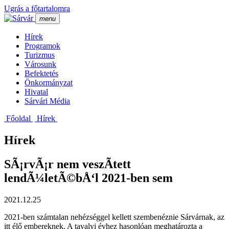
Ugrás a főtartalomra
menu
Hí­rek
Programok
Turizmus
Városunk
Befektetés
Önkormányzat
Hivatal
Sárvári Média
Főoldal
Hí­rek
Hírek
SÃ¡rvÃ¡r nem veszÃ­tett
lendÃ¼letÃ©bÅ‘l 2021-ben sem
2021.12.25
2021-ben számtalan nehézséggel kellett szembenéznie Sárvárnak, az
itt élő embereknek. A tavalyi évhez hasonlóan meghatározta a