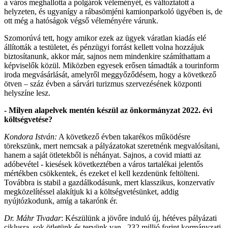
a város meghallotta a polgárok véleményét, és változtatott a
helyzeten, és ugyanígy a rábasömjéni kamionparkoló ügyében is, de
ott még a hatóságok végső véleményére várunk.
Szomorúvá tett, hogy amikor ezek az ügyek váratlan kiadás elé
állították a testületet, és pénzügyi forrást kellett volna hozzájuk
biztosítanunk, akkor már, sajnos nem mindenkire számíthattam a
képviselők közül. Miközben egyesek erősen támadták a tourinform
iroda megvásárlását, amelyről meggyőződésem, hogy a következő
ötven – száz évben a sárvári turizmus szervezésének központi
helyszíne lesz.
- Milyen alapelvek mentén készül az önkormányzat 2022. évi
költségvetése?
Kondora István:
A következő évben takarékos működésre
törekszünk, mert nemcsak a pályázatokat szeretnénk megvalósítani,
hanem a saját ötletekből is néhányat. Sajnos, a covid miatti az
adóbevétel - kiesések következtében a város tartalékai jelentős
mértékben csökkentek, és ezeket el kell kezdenünk feltölteni.
Továbbra is stabil a gazdálkodásunk, mert klasszikus, konzervatív
megközelítéssel alakítjuk ki a költségvetésünket, addig
nyújtózkodunk, amíg a takarónk ér.
Dr. Máhr Tivadar
: Készülünk a jövőre induló új, hétéves pályázati
ciklusra, sok ötletünk és tervünk van. 232 millió forint kormányzati