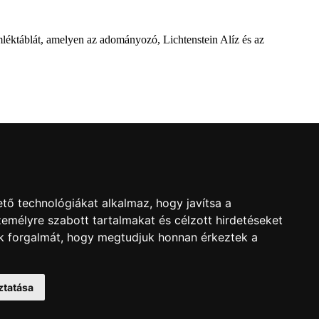
mléktáblát, amelyen az adományozó, Lichtenstein Alíz és az
l
ról a Dévai utca elején. A parkavatót július 8-án tartották meg.
tő technológiákat alkalmaz, hogy javítsa a
emélyre szabott tartalmakat és célzott hirdetéseket
nk forgalmát, hogy megtudjuk honnan érkeztek a
sága által elrendelt vizsgálat eredményét, amely többek között – a
ztatása