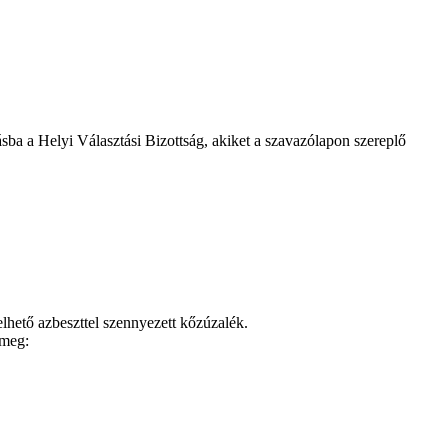
ásba a Helyi Választási Bizottság, akiket a szavazólapon szereplő
elhető azbeszttel szennyezett kőzúzalék.
 meg: