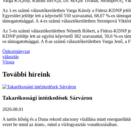
Varga KÃ¡roly, Klimits IstvÃ¡n, Dr. MÃ¡hr Tivadar, StrompovÃ¡ Vi
Az 1-es számú választókerületben Varga Károly a Fidesz-KDNP jelöltj
Egyesület jelöltje lett a képviselő 550 szavazattal, 68,07 %-os támo
támogatottsággal. A 4-es számú választókerületben Strompová Viktória
Az 5-ös számú választókerületben Németh Róbert, a Fidesz-KDNP jelöl
KDNP jelöltje lett az egyéni képviselő 382 szavazattal, 50,6 %-os t
os támogatottsággal. A 8-as számú választókerületben Varga Jenő, a 
Önkormányzat
választás
Vissza
További híreink
Takarékossági intézkedések Sárváron
2026.08.01
A tartós hőség és a Duna rekord alacsony vízállása miatt energiaellát
vezet be mind az áram-, mind a vízfogyasztás vonatkozásában.