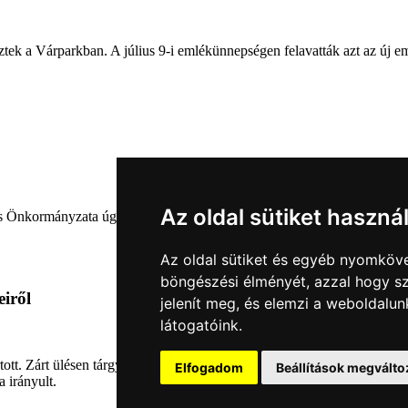
ztek a Várparkban. A július 9-i emlékünnepségen felavatták azt az új e
Az oldal sütiket haszná
nkormányzata úgy határozott, hogy parkot nevez el a város díszpolgárá
Az oldal sütiket és egyéb nyomköve
böngészési élményét, azzal hogy sz
eiről
jelenít meg, és elemzi a weboldalu
látogatóink.
tartott. Zárt ülésen tárgyalta a Sárvári Gyógyfürdő Kft. Felügyelő Bizott
Elfogadom
Beállítások megválto
a irányult.