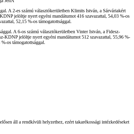
ga JenÅ‘
l. A 2-es számú választókerületben Klimits István, a Sárváriakért
sz-KDNP jelöltje nyert egyéni mandátumot 416 szavazattal, 54,03 %-os
vazattal, 52,15 %-os támogatottsággal.
ggal. A 6-os számú választókerületben Vinter István, a Fidesz-
desz-KDNP jelöltje nyert egyéni mandátumot 512 szavazattal, 55,96 %-
3 %-os támogatottsággal.
lősen áll a rendkívüli helyzethez, ezért takarékossági intézkedéseket