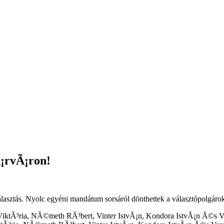
Ã¡rvÃ¡ron!
lasztás. Nyolc egyéni mandátum sorsáról dönthettek a választópolgárok, 