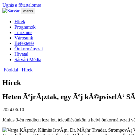
Ugrás a főtartalomra
menu
Hí­rek
Programok
Turizmus
Városunk
Befektetés
Önkormányzat
Hivatal
Sárvári Média
Főoldal
Hí­rek
Hírek
Heten ÃºjrÃ¡ztak, egy Ãºj kÃ©pviselÅ‘ S
2024.06.10
Június 9-én rendben lezajlott településünkön a helyi önkormányzati vá