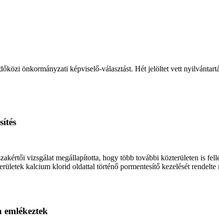
őközi önkormányzati képviselő-választást. Hét jelöltet vett nyilvántart
ítés
értői vizsgálat megállapította, hogy több további közterületen is fell
ületek kalcium klorid oldattal történő pormentesítő kezelését rendelte
a emlékeztek