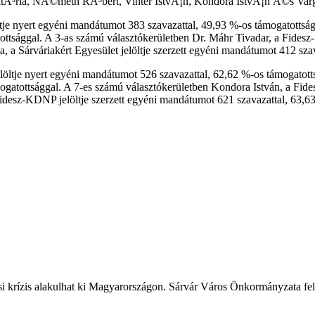
ktÃ³ria, NÃ©meth RÃ³bert, Vinter IstvÃ¡n, Kondora IstvÃ¡n Ã©s Var
e nyert egyéni mandátumot 383 szavazattal, 49,93 %-os támogatottságga
gatottsággal. A 3-as számú választókerületben Dr. Máhr Tivadar, a Fide
, a Sárváriakért Egyesület jelöltje szerzett egyéni mandátumot 412 sza
tje nyert egyéni mandátumot 526 szavazattal, 62,62 %-os támogatottsá
ámogatottsággal. A 7-es számú választókerületben Kondora István, a Fi
Fidesz-KDNP jelöltje szerzett egyéni mandátumot 621 szavazattal, 63,6
ási krízis alakulhat ki Magyarországon. Sárvár Város Önkormányzata fele