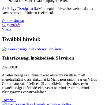
– húzta alá Dr. Máhr Tivadar alpolgármester.
Az
E-ügyfélszolgálat
Sárvár megújult hivatalos weboldalán, a
sarvarvaros.hu felületen is elérhető.
Önkormányzat
e-ügyintézés
Vissza
További híreink
Takarékossági intézkedések Sárváron
2026.08.01
A tartós hőség és a Duna rekord alacsony vízállása miatt
energiaellátási krízis alakulhat ki Magyarországon. Sárvár Város
Önkormányzata felelősen áll a rendkívüli helyzethez, ezért
takarékossági intézkedéseket vezet be mind az áram-, mind a
vízfogyasztás vonatkozásában.
Tovább...