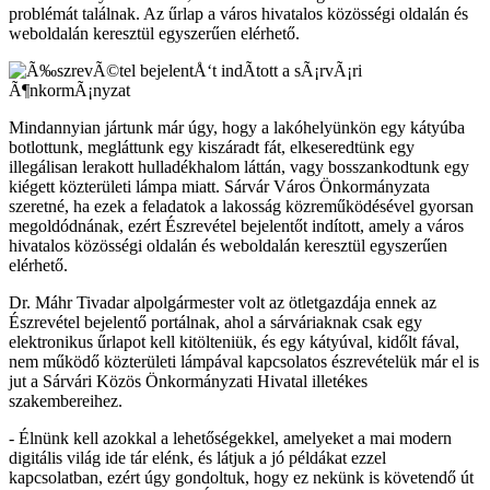
problémát találnak. Az űrlap a város hivatalos közösségi oldalán és
weboldalán keresztül egyszerűen elérhető.
Mindannyian jártunk már úgy, hogy a lakóhelyünkön egy kátyúba
botlottunk, megláttunk egy kiszáradt fát, elkeseredtünk egy
illegálisan lerakott hulladékhalom láttán, vagy bosszankodtunk egy
kiégett közterületi lámpa miatt. Sárvár Város Önkormányzata
szeretné, ha ezek a feladatok a lakosság közreműködésével gyorsan
megoldódnának, ezért Észrevétel bejelentőt indított, amely a város
hivatalos közösségi oldalán és weboldalán keresztül egyszerűen
elérhető.
Dr. Máhr Tivadar alpolgármester volt az ötletgazdája ennek az
Észrevétel bejelentő portálnak, ahol a sárváriaknak csak egy
elektronikus űrlapot kell kitölteniük, és egy kátyúval, kidőlt fával,
nem működő közterületi lámpával kapcsolatos észrevételük már el is
jut a Sárvári Közös Önkormányzati Hivatal illetékes
szakembereihez.
- Élnünk kell azokkal a lehetőségekkel, amelyeket a mai modern
digitális világ ide tár elénk, és látjuk a jó példákat ezzel
kapcsolatban, ezért úgy gondoltuk, hogy ez nekünk is követendő út