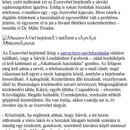
lehet, ezért indítottuk ezt az Észrevétel bejelentőt a sárvári
sajátosságokhoz igazítva. Eddig is sokan fordultak hozzánk
telefonon, e-mailben egy - egy észrevétel kapcsán. Most ennek a
digitális felületnek a használatával egyszerűbbé vált a probléma
jelzése, és egyszerre el is jut a hivatal illetékes szakembereihez –
mondta el Dr. Máhr Tivadar.
Az Észrevétel bejelentő űrlap a
sarvar.hu/e-ugyfelszolgalat
oldalon
található, vagy a Sárvár Lendületben Facebook – oldal borítóképén
rá kell kattintani az „Alkalmazás használata” gombra. Az űrlapon
meg kell adnia a nevét, a telefonszámát és az e-mail címét, majd
választani kell egyet a nyolc kategória közül, amelybe a bejelentése
besorolható. A kategóriák: Közterületen álló kiszáradt, veszélyesnek
tűnő fa; Biztonságos közlekedést zavaró növényzet; Megrongálódott
közlekedési tábla; Kátyú, egyéb úthiba; Csapadékvíz – elvezetés;
Közvilágítás; Illegális hulladék; Üzemképtelen, rendszám nélküli
gépjármű közterületen. Ha van fotója, akkor csatolja azt is, és
röviden írja le az észrevétel tárgyát.
- Köszönjük, ha segítenek abban, hogy Sárvár, a mi közös
otthonunk a város lakói és a hozzánk látogató turisták számára is
mindig egy rendezett, gondozott, szerethető kisváros képét mutassa!