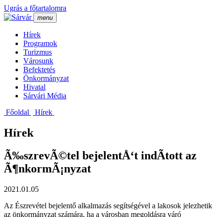
Ugrás a főtartalomra
menu
Hí­rek
Programok
Turizmus
Városunk
Befektetés
Önkormányzat
Hivatal
Sárvári Média
Főoldal
Hí­rek
Hírek
Ã‰szrevÃ©tel bejelentÅ‘t indÃ­tott az
Ã¶nkormÃ¡nyzat
2021.01.05
Az Észrevétel bejelentő alkalmazás segítségével a lakosok jelezhetik
az önkormányzat számára, ha a városban megoldásra váró