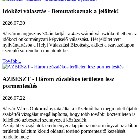
Időközi választás - Bemutatkoznak a jelöltek!
2026.07.30
Sárváron augusztus 30-án tartják a 4-es számú választókerületben az
időközi önkormányzati képviselő-választást. Hét jelöltet vett
nyilvántartásba a Helyi Választási Bizottság, akiket a szavazólapon
szereplő sorrendben mutatunk be.
Tovább...
AZBESZT - Három zúzalékos területen lesz
pormentesítés
2026.07.22
Sárvár Város Önkormányzata által a közelmúltban megrendelt újabb
szakértői vizsgálat megállapította, hogy több további közterületen is
fellelhető azbeszttel szennyezett kőzúzalék.
Az újabb vizsgálatok eredményei alapján az önkormányzat az alábbi
területek kalcium klorid oldattal történő pormentesítő kezelését
rendelte meg: