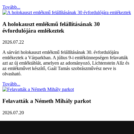
Tovább...
A holokauszt emlékmű felállításának 30
évfordulójára emlékeztek
2026.07.22
A sárvári holokauszt emlékmű felállításának 30. évfordulójára
emlékeztek a Várparkban. A július 9-i emlékünnepségen felavatták
azt az új emléktáblát, amelyen az adományozó, Lichtenstein Alíz és
az emlékművet készítő, Gaál Tamás szobrászművész neve is
olvasható.
Tovább...
Felavatták a Németh Mihály parkot
2026.07.20
Németh Mihály szobrász születésének 100. évfordulóján Sárvár
Város Önkormányzata úgy határozott, hogy parkot nevez el a város
díszpolgáráról a Dévai utca elején. A parkavatót július 8-án tartották