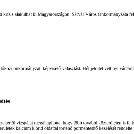
ási krízis alakulhat ki Magyarországon. Sárvár Város Önkormányzata fele
őközi önkormányzati képviselő-választást. Hét jelöltet vett nyilvántart
ítés
értői vizsgálat megállapította, hogy több további közterületen is fell
ületek kalcium klorid oldattal történő pormentesítő kezelését rendelte