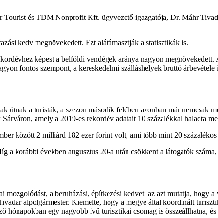
ár Tourist és TDM Nonprofit Kft. ügyvezető igazgatója, Dr. Máhr Tivada
azási kedv megnövekedett. Ezt alátámasztják a statisztikák is.
 rekordévhez képest a belföldi vendégek aránya nagyon megnövekedett.
gyon fontos szempont, a kereskedelmi szálláshelyek bruttó árbevétele i
ltak útnak a turisták, a szezon második felében azonban már nemcsak meg
k Sárváron, amely a 2019-es rekordév adatait 10 százalékkal haladta me
ember között 2 milliárd 182 ezer forint volt, ami több mint 20 százalék
t. Míg a korábbi években augusztus 20-a után csökkent a látogatók szám
i mozgolódást, a beruházási, építkezési kedvet, az azt mutatja, hogy a v
adar alpolgármester. Kiemelte, hogy a megye által koordinált turisztik
kező hónapokban egy nagyobb ívű turisztikai csomag is összeállhatna, és 