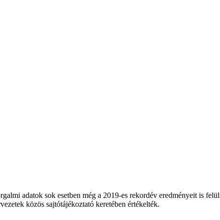
galmi adatok sok esetben még a 2019-es rekordév eredményeit is felülmú
rvezetek közös sajtótájékoztató keretében értékelték.