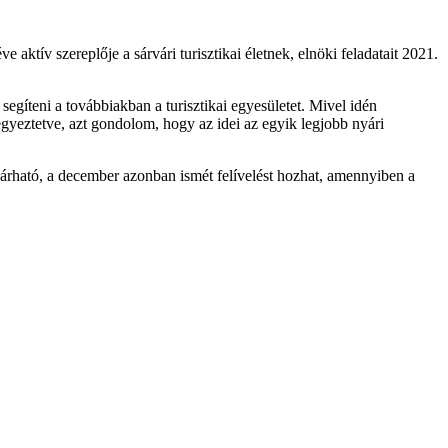
 aktív szereplője a sárvári turisztikai életnek, elnöki feladatait 2021.
egíteni a továbbiakban a turisztikai egyesületet. Mivel idén
egyeztetve, azt gondolom, hogy az idei az egyik legjobb nyári
árható, a december azonban ismét felívelést hozhat, amennyiben a