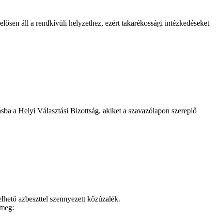
lősen áll a rendkívüli helyzethez, ezért takarékossági intézkedéseket
ásba a Helyi Választási Bizottság, akiket a szavazólapon szereplő
elhető azbeszttel szennyezett kőzúzalék.
 meg: