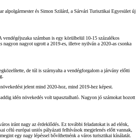
r alpolgármester és Simon Szilárd, a Sárvári Turisztikai Egyesület új
 A vendégéjszaka számban is egy körülbelül 10-15 százalékos
s nagyon nagyot ugrott a 2019-es, illetve nyilván a 2020-as csonka
közelítette, de túl is szárnyalta a vendégforgalom a járvány előtti
g.
os növekedést jelent mind 2020-hoz, mind 2019-hez képest.
a, addig idén növekedés volt tapasztalható. Nagyon jó számokat hozott
áros iránt nagy az érdeklődés. Ez további feladatokat is ad elénk,
ai célú európai uniós pályázati felhívások megjelenés előtt vannak,
megint egy nagy lépéssel bővíthetnénk a város turisztikai kínálatát.