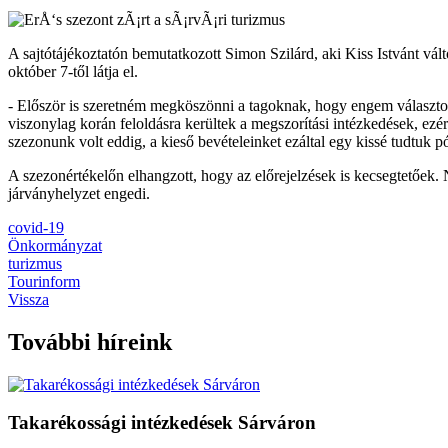
A sajtótájékoztatón bemutatkozott Simon Szilárd, aki Kiss Istvánt válto
október 7-től látja el.
- Először is szeretném megköszönni a tagoknak, hogy engem választotta
viszonylag korán feloldásra kerültek a megszorítási intézkedések, ezé
szezonunk volt eddig, a kieső bevételeinket ezáltal egy kissé tudtuk pó
A szezonértékelőn elhangzott, hogy az előrejelzések is kecsegtetőe
járványhelyzet engedi.
covid-19
Önkormányzat
turizmus
Tourinform
Vissza
További híreink
Takarékossági intézkedések Sárváron