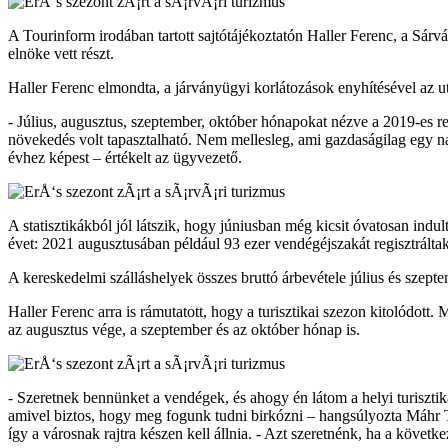
A Tourinform irodában tartott sajtótájékoztatón Haller Ferenc, a Sárv
elnöke vett részt.
Haller Ferenc elmondta, a járványügyi korlátozások enyhítésével az ut
- Július, augusztus, szeptember, október hónapokat nézve a 2019-es
növekedés volt tapasztalható. Nem mellesleg, ami gazdaságilag egy na
évhez képest – értékelt az ügyvezető.
A statisztikákból jól látszik, hogy júniusban még kicsit óvatosan indu
évet: 2021 augusztusában például 93 ezer vendégéjszakát regisztrálta
A kereskedelmi szálláshelyek összes bruttó árbevétele július és szept
Haller Ferenc arra is rámutatott, hogy a turisztikai szezon kitolódot
az augusztus vége, a szeptember és az október hónap is.
- Szeretnek bennünket a vendégek, és ahogy én látom a helyi turisztika
amivel biztos, hogy meg fogunk tudni birkózni – hangsúlyozta Máhr Tiv
így a városnak rajtra készen kell állnia. - Azt szeretnénk, ha a követ