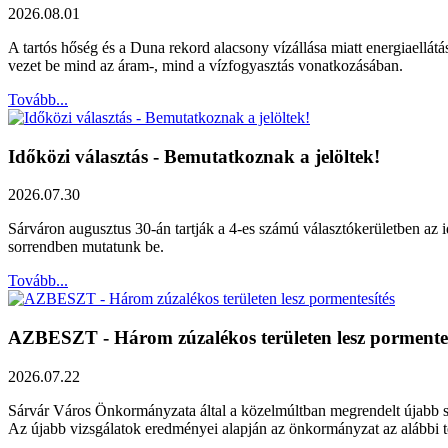
2026.08.01
A tartós hőség és a Duna rekord alacsony vízállása miatt energiaellát
vezet be mind az áram-, mind a vízfogyasztás vonatkozásában.
Tovább...
Időközi választás - Bemutatkoznak a jelöltek!
2026.07.30
Sárváron augusztus 30-án tartják a 4-es számú választókerületben az id
sorrendben mutatunk be.
Tovább...
AZBESZT - Három zúzalékos területen lesz pormentes
2026.07.22
Sárvár Város Önkormányzata által a közelmúltban megrendelt újabb szak
Az újabb vizsgálatok eredményei alapján az önkormányzat az alábbi ter