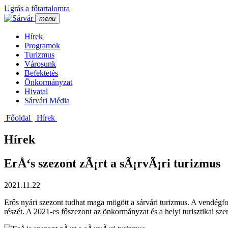
Ugrás a főtartalomra
menu
Hí­rek
Programok
Turizmus
Városunk
Befektetés
Önkormányzat
Hivatal
Sárvári Média
Főoldal
Hí­rek
Hírek
ErÅ‘s szezont zÃ¡rt a sÃ¡rvÃ¡ri turizmus
2021.11.22
Erős nyári szezont tudhat maga mögött a sárvári turizmus. A vendégfor
részét. A 2021-es főszezont az önkormányzat és a helyi turisztikai sze