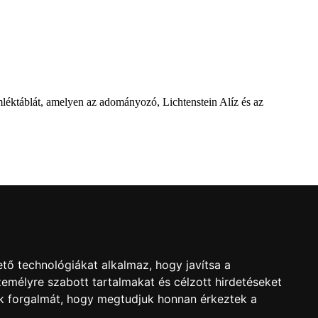
mléktáblát, amelyen az adományozó, Lichtenstein Alíz és az
l
ról a Dévai utca elején. A parkavatót július 8-án tartották meg.
tő technológiákat alkalmaz, hogy javítsa a
emélyre szabott tartalmakat és célzott hirdetéseket
nk forgalmát, hogy megtudjuk honnan érkeztek a