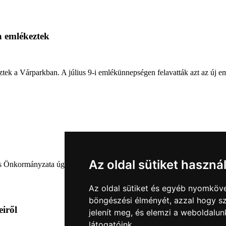
a emlékeztek
ztek a Várparkban. A július 9-i emlékünnepségen felavatták azt az új e
Az oldal sütiket haszná
nkormányzata úgy határozott, hogy parkot nevez el a város díszpolgárá
Az oldal sütiket és egyéb nyomköve
böngészési élményét, azzal hogy sz
eiről
jelenít meg, és elemzi a weboldalu
látogatóink.