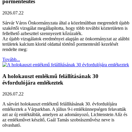
pormentesítés
2026.07.22
Sárvár Város Önkormányzata által a közelmúltban megrendelt újabb
szakértői vizsgálat megállapította, hogy több további közterületen is
fellelhető azbeszttel szennyezett kőzúzalék.
Az újabb vizsgálatok eredményei alapján az önkormányzat az alábbi
területek kalcium klorid oldattal történő pormentesítő kezelését
rendelte meg:
Tovább...
A holokauszt emlékmű felállításának 30
évfordulójára emlékeztek
2026.07.22
A sárvári holokauszt emlékmű felállításának 30. évfordulójára
emlékeztek a Várparkban. A július 9-i emlékünnepségen felavatták
azt az új emléktáblát, amelyen az adományozó, Lichtenstein Alíz és
az emlékművet készítő, Gaál Tamás szobrászművész neve is
olvasható.