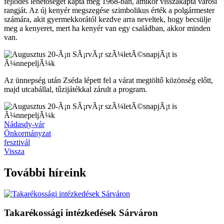
fejlődés lehetőségét kapta meg 1968-ban, amikor visszakapta városi
rangját. Az új kenyér megszegése szimbolikus érték a polgármester
számára, akit gyermekkorától kezdve arra neveltek, hogy becsülje
meg a kenyeret, mert ha kenyér van egy családban, akkor minden
van.
Az ünnepség után Zséda lépett fel a várat megtöltő közönség előtt,
majd utcabállal, tűzijátékkal zárult a program.
Nádasdy-vár
Önkormányzat
fesztivál
Vissza
További híreink
Takarékossági intézkedések Sárváron