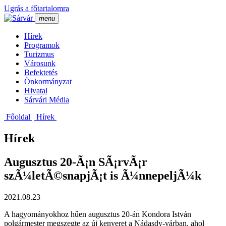
Ugrás a főtartalomra
menu
Hí­rek
Programok
Turizmus
Városunk
Befektetés
Önkormányzat
Hivatal
Sárvári Média
Főoldal
Hí­rek
Hírek
Augusztus 20-Ã¡n SÃ¡rvÃ¡r
szÃ¼letÃ©snapjÃ¡t is Ã¼nnepeljÃ¼k
2021.08.23
A hagyományokhoz hűen augusztus 20-án Kondora István
polgármester megszegte az új kenyeret a Nádasdy-várban, ahol