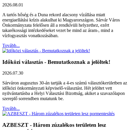
2026.08.01
A tartós hőség és a Duna rekord alacsony vízállása miatt
energiaellátási krízis alakulhat ki Magyarországon. Sárvár Város
Önkormányzata felelősen áll a rendkívüli helyzethez, ezért
takarékossági intézkedéseket vezet be mind az áram-, mind a
vízfogyasztás vonatkozásában.
Tovább...
Időközi választás - Bemutatkoznak a jelöltek!
2026.07.30
Sárváron augusztus 30-án tartják a 4-es számú választókerületben az
időközi önkormányzati képviselő-választást. Hét jelöltet vett
nyilvántartásba a Helyi Választási Bizottság, akiket a szavazólapon
szereplő sorrendben mutatunk be.
Tovább...
AZBESZT - Három zúzalékos területen lesz