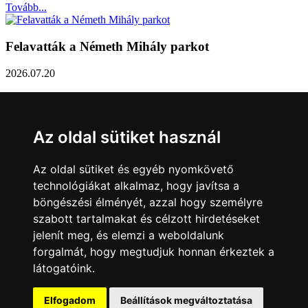
Tovább...
Felavatták a Németh Mihály parkot
2026.07.20
Németh Mihály szobrász születésének 100. évfordulóján Sárvár
Város Önkormányzata úgy határozott, hogy parkot nevez el a város
díszpolgáráról a Dévai utca elején. A parkavatót július 8-án tartották
Az oldal sütiket használ
meg.
Tovább...
Az oldal sütiket és egyéb nyomkövető
technológiákat alkalmaz, hogy javítsa a
Közlemény a sárvári képviselő-testület rendkívüli
böngészési élményét, azzal hogy személyre
üléseiről
szabott tartalmakat és célzott hirdetéseket
jelenít meg, és elemzi a weboldalunk
2026.07.20
forgalmát, hogy megtudjuk honnan érkeztek a
A sárvári képviselő-testület július 13-án és 16-án is rendkívüli ülést
látogatóink.
tartott. Zárt ülésen tárgyalta a Sárvári Gyógyfürdő Kft. Felügyelő
Bizottsága által elrendelt vizsgálat eredményét, amely többek között
– a sajtóban is nagy visszhangot kapott - megbízási jogviszony
Elfogadom
Beállítások megváltoztatása