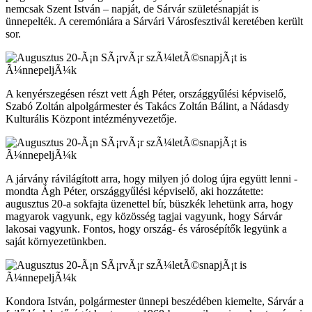
nemcsak Szent István – napját, de Sárvár születésnapját is
ünnepelték. A ceremóniára a Sárvári Városfesztivál keretében került
sor.
A kenyérszegésen részt vett Ágh Péter, országgyűlési képviselő,
Szabó Zoltán alpolgármester és Takács Zoltán Bálint, a Nádasdy
Kulturális Központ intézményvezetője.
A járvány rávilágított arra, hogy milyen jó dolog újra együtt lenni -
mondta Ágh Péter, országgyűlési képviselő, aki hozzátette:
augusztus 20-a sokfajta üzenettel bír, büszkék lehetünk arra, hogy
magyarok vagyunk, egy közösség tagjai vagyunk, hogy Sárvár
lakosai vagyunk. Fontos, hogy ország- és városépítők legyünk a
saját környezetünkben.
Kondora István, polgármester ünnepi beszédében kiemelte, Sárvár a