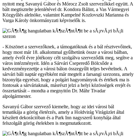
nyitott meg Savanyú Gábor és Mórocz Zsolt szervezőkkel együtt. A
bált megtisztelte jelenlétével dr. Kondora Bálint, a Vas Vármegyei
Közgyűlés alelnöke, valamint Kampelné Kozlovszki Marianna és
Varga Károly önkormányzati képviselők is.
- Köszönet a szervezőknek, a támogatóknak és a bál résztvevőinek,
hogy most már 18. alkalommal gyűlhetünk össze a városi bálban,
amely évről évre jótékony célt szolgálva szerveződik meg, segítve a
város intézményeit. Idén a Sárvári Cseperedő Bölcsőde a
kedvezményezettje a városi bálon összegyűlt teljes bevételnek. A
sárvári báli naptár egyébként már megtelt a farsangi szezonra, amely
bizonyítja egyrészt, hogy a polgári hagyományok és értékek ma is
fontosak a sárváriaknak, másrészt jelzi a helyi közösségek erejét és
összetartását – mondta a megnyitón Dr. Máhr Tivadar
alpolgármester.
Savanyú Gábor szervező kiemelte, hogy az idei városi bál
tematikája a görög életérzés, amely a Holdvirág Virágüzlet által
készített dekorációban és a Park Inn nagyszerű konyhája által
felszolgált görög ételekben is megmutatkozott.