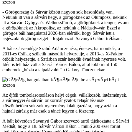
- Görögország és Sárvár között nagyon sok hasonlóság van.
Nekünk itt van a sárvári hegy, a görögöknek az Olümposz, nekünk
itt a Sárvári Gyógy- és Wellnessfürdő, a görögöknek a tenger, és ami
a görögöknek az Akropolisz, az nekünk a Nádasdy-vár. Ezzel a
görögös báli hangulattal 2026-ban elértük, hogy Sárvár lett a
legészakibb görög sziget – fogalmazott Savanyú Gábor tréfásan.
A bál sztárvendége Szabó Ádám zenész, énekes, harmonikás, a
2011-es Csillag születik második helyezettje, a 2013-as X-Faktor
ötödik helyezettje, a Sztárban sztár hetedik évadának nyertese volt.
Idén is telt ház volt a Sárvár Városi Bálon, ahol több mint 150
embernek „húzta a talpalávalót” a Galaxy Tánczenekar.
Az éjféli tombolasorsoláson helyi cégek, vállalkozók, intézmények,
a vármegyei és sárvári önkormányzatok felajánlásainak
köszönhetően sok-sok nyeremény talált gazdára, hogy aztán a
hajnali zárásig már csak a táncé legyen a főszerep.
A bált követően Savanyú Gábor szervező arról tájékoztatta a Sárvári
Médiát, hogy a 18. Sárvár Városi Bálon 1 millió 200 ezer forint
gyűlt össze a Sárvári Cseperedő Bölcsőde támogatására.