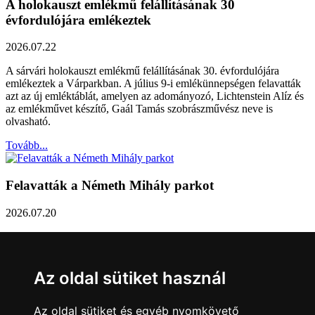
A holokauszt emlékmű felállításának 30
évfordulójára emlékeztek
2026.07.22
A sárvári holokauszt emlékmű felállításának 30. évfordulójára
emlékeztek a Várparkban. A július 9-i emlékünnepségen felavatták
azt az új emléktáblát, amelyen az adományozó, Lichtenstein Alíz és
az emlékművet készítő, Gaál Tamás szobrászművész neve is
olvasható.
Tovább...
Felavatták a Németh Mihály parkot
2026.07.20
Németh Mihály szobrász születésének 100. évfordulóján Sárvár
Város Önkormányzata úgy határozott, hogy parkot nevez el a város
díszpolgáráról a Dévai utca elején. A parkavatót július 8-án tartották
Az oldal sütiket használ
meg.
Tovább...
Az oldal sütiket és egyéb nyomkövető