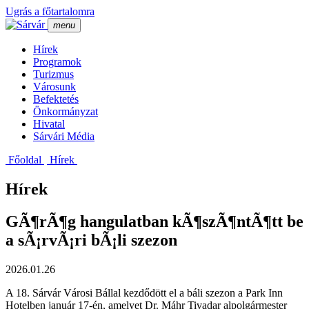
Ugrás a főtartalomra
menu
Hí­rek
Programok
Turizmus
Városunk
Befektetés
Önkormányzat
Hivatal
Sárvári Média
Főoldal
Hí­rek
Hírek
GÃ¶rÃ¶g hangulatban kÃ¶szÃ¶ntÃ¶tt be
a sÃ¡rvÃ¡ri bÃ¡li szezon
2026.01.26
A 18. Sárvár Városi Bállal kezdődött el a báli szezon a Park Inn
Hotelben január 17-én, amelyet Dr. Máhr Tivadar alpolgármester