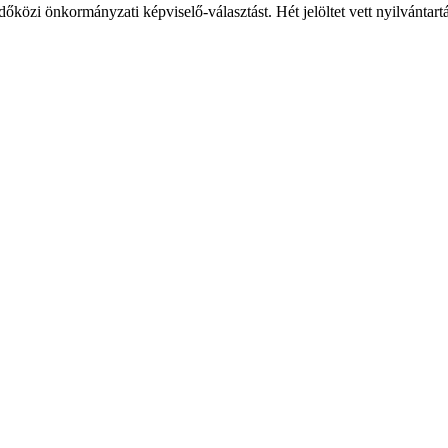
őközi önkormányzati képviselő-választást. Hét jelöltet vett nyilvántart