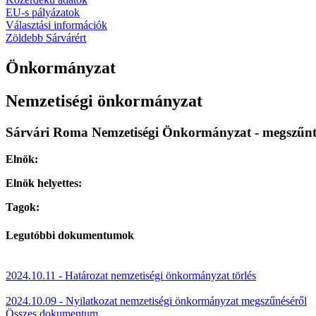
EU-s pályázatok
Választási információk
Zöldebb Sárvárért
Önkormányzat
Nemzetiségi önkormányzat
Sárvári Roma Nemzetiségi Önkormányzat - megszűnt 
Elnök:
Elnök helyettes:
Tagok:
Legutóbbi dokumentumok
2024.10.11 - Határozat nemzetiségi önkormányzat törlés
2024.10.09 - Nyilatkozat nemzetiségi önkormányzat megszűnéséről
Összes dokumentum