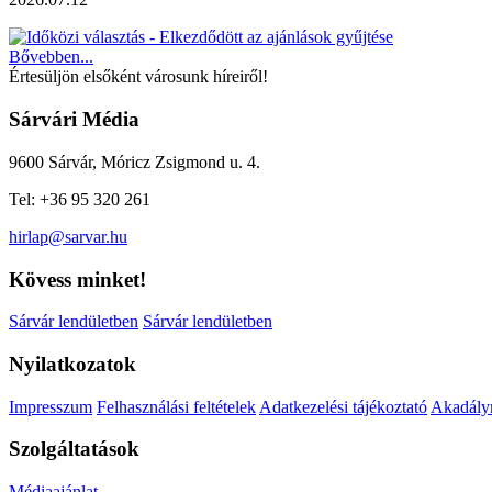
Bővebben...
Értesüljön elsőként városunk híreiről!
Sárvári Média
9600 Sárvár, Móricz Zsigmond u. 4.
Tel: +36 95 320 261
hirlap@sarvar.hu
Kövess minket!
Sárvár lendületben
Sárvár lendületben
Nyilatkozatok
Impresszum
Felhasználási feltételek
Adatkezelési tájékoztató
Akadálym
Szolgáltatások
Médiaajánlat