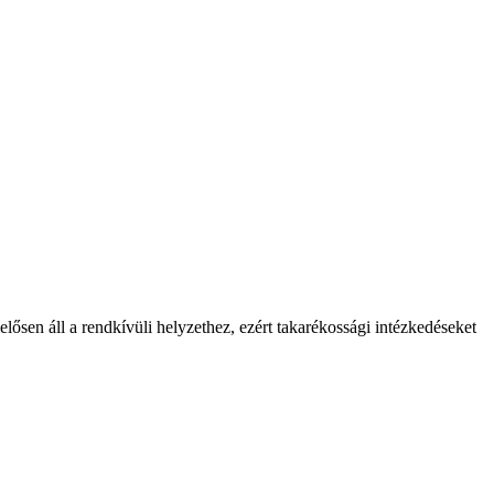
lősen áll a rendkívüli helyzethez, ezért takarékossági intézkedéseket