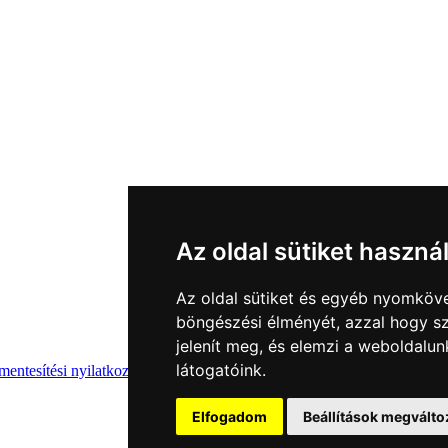
Az oldal sütiket haszná
Az oldal sütiket és egyéb nyomköve
böngészési élményét, azzal hogy sz
jelenít meg, és elemzi a weboldalu
látogatóink.
entesítési nyilatkozat
Elfogadom
Beállítások megválto