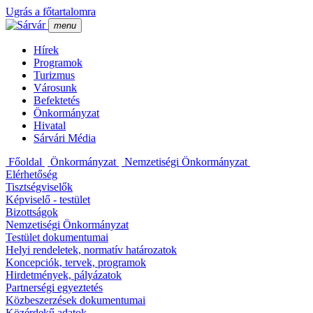
Ugrás a főtartalomra
menu
Hí­rek
Programok
Turizmus
Városunk
Befektetés
Önkormányzat
Hivatal
Sárvári Média
Főoldal
Önkormányzat
Nemzetiségi Önkormányzat
Elérhetőség
Tisztségviselők
Képviselő - testület
Bizottságok
Nemzetiségi Önkormányzat
Testület dokumentumai
Helyi rendeletek, normatí­v határozatok
Koncepciók, tervek, programok
Hirdetmények, pályázatok
Partnerségi egyeztetés
Közbeszerzések dokumentumai
Közérdekű adatok