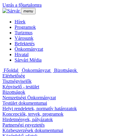
Ugrás a főtartalomra
menu
Hí­rek
Programok
Turizmus
Városunk
Befektetés
Önkormányzat
Hivatal
Sárvári Média
Főoldal
Önkormányzat
Bizottságok
Elérhetőség
Tisztségviselők
Képviselő - testület
Bizottságok
Nemzetiségi Önkormányzat
Testület dokumentumai
Helyi rendeletek, normatí­v határozatok
Koncepciók, tervek, programok
Hirdetmények, pályázatok
Partnerségi egyeztetés
Közbeszerzések dokumentumai
Közérdekű adatok