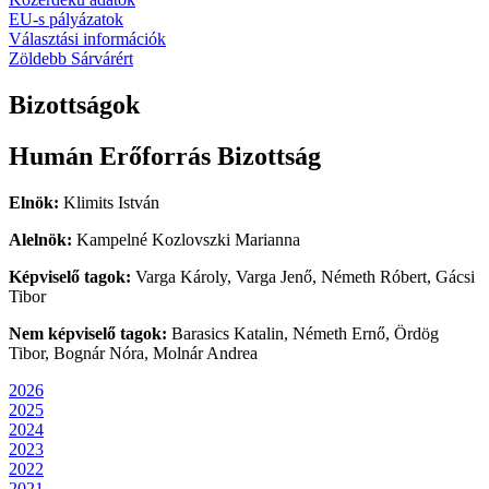
EU-s pályázatok
Választási információk
Zöldebb Sárvárért
Bizottságok
Humán Erőforrás Bizottság
Elnök:
Klimits István
Alelnök:
Kampelné Kozlovszki Marianna
Képviselő tagok:
Varga Károly, Varga Jenő, Németh Róbert, Gácsi
Tibor
Nem képviselő tagok:
Barasics Katalin, Németh Ernő, Ördög
Tibor, Bognár Nóra, Molnár Andrea
2026
2025
2024
2023
2022
2021