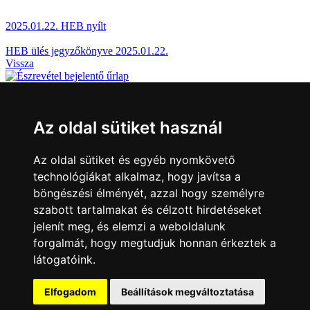
2025.01.22. HEB nyílt
HEB ülés jegyzőkönyve 2025.01.22.
Vissza
Észrevétel bejelentése
Az oldal sütiket használ
Jelezze nekünk, ha megoldásra váró üggyel találkozott Sárváron!
Bejelentés...
Az oldal sütiket és egyéb nyomkövető
technológiákat alkalmaz, hogy javítsa a
Sárváriaknak
böngészési élményét, azzal hogy személyre
Hirdetmények, pályázatok
E-ügyintézés
Egészségügy
Moziműsor
szabott tartalmakat és célzott hirdetéseket
jelenít meg, és elemzi a weboldalunk
Turistáknak
forgalmát, hogy megtudjuk honnan érkeztek a
látogatóink.
Sárvárfürdő
Nádasdy-vár
Nádasdy Ferenc Múzeum
Sárvári
Tourinform Iroda
Elfogadom
Beállítások megváltoztatása
Befektetőknek