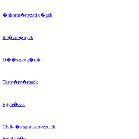
�nkorm�nyzati c�gek
Int�zm�nyek
D��szpolg�rok
Testv�rv�rosok
Egyh�zak
Civil- �s sportszervezetek
Befektet�s