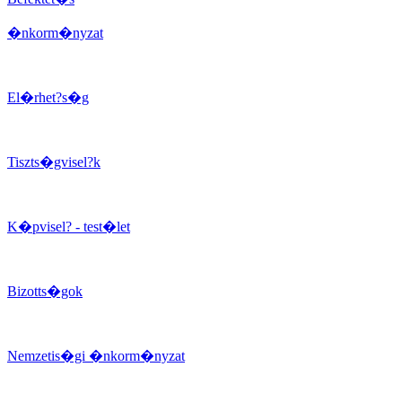
�nkorm�nyzat
El�rhet?s�g
Tiszts�gvisel?k
K�pvisel? - test�let
Bizotts�gok
Nemzetis�gi �nkorm�nyzat