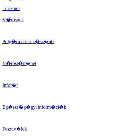
Turizmus
V�rosunk
Polg�rmesteri k�sz�nt?
V�rost�rt�net
Infot�r
Eg�szs�g�gyi inform�ci�k
Fesztiv�lok