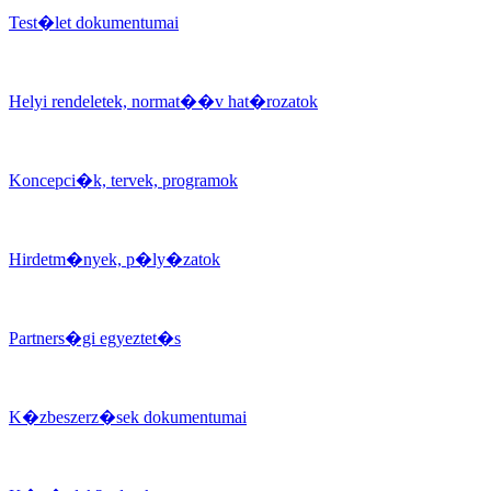
Test�let dokumentumai
Helyi rendeletek, normat��v hat�rozatok
Koncepci�k, tervek, programok
Hirdetm�nyek, p�ly�zatok
Partners�gi egyeztet�s
K�zbeszerz�sek dokumentumai