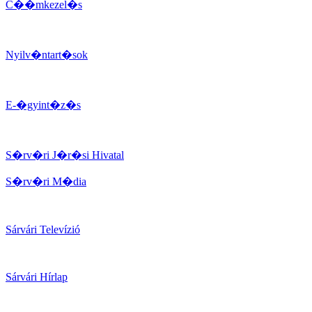
C��mkezel�s
Nyilv�ntart�sok
E-�gyint�z�s
S�rv�ri J�r�si Hivatal
S�rv�ri M�dia
Sárvári Televízió
Sárvári Hírlap