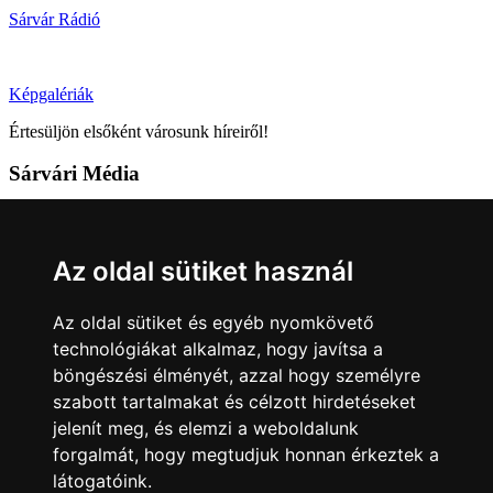
Sárvár Rádió
Képgalériák
Értesüljön elsőként városunk híreiről!
Sárvári Média
9600 Sárvár, Móricz Zsigmond u. 4.
Tel: +36 95 320 261
Az oldal sütiket használ
hirlap@sarvar.hu
Az oldal sütiket és egyéb nyomkövető
Kövess minket!
technológiákat alkalmaz, hogy javítsa a
böngészési élményét, azzal hogy személyre
Sárvár lendületben
Sárvár lendületben
szabott tartalmakat és célzott hirdetéseket
Nyilatkozatok
jelenít meg, és elemzi a weboldalunk
forgalmát, hogy megtudjuk honnan érkeztek a
Impresszum
Felhasználási feltételek
Adatkezelési tájékoztató
látogatóink.
Akadálymentesítési nyilatkozat