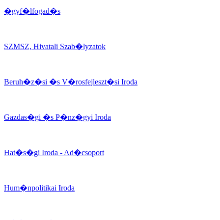
�gyf�lfogad�s
SZMSZ, Hivatali Szab�lyzatok
Beruh�z�si �s V�rosfejleszt�si Iroda
Gazdas�gi �s P�nz�gyi Iroda
Hat�s�gi Iroda - Ad�csoport
Hum�npolitikai Iroda