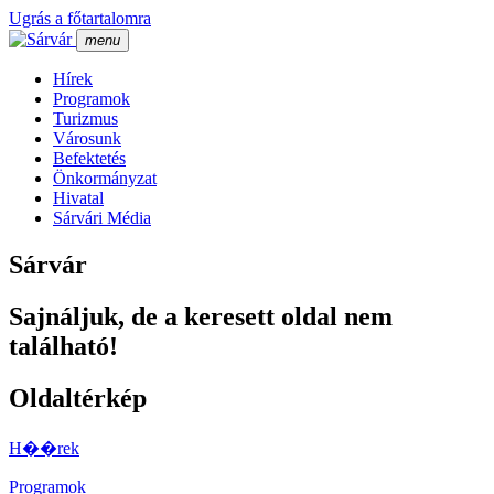
Ugrás a főtartalomra
menu
Hí­rek
Programok
Turizmus
Városunk
Befektetés
Önkormányzat
Hivatal
Sárvári Média
Sárvár
Sajnáljuk, de a keresett oldal nem
található!
Oldaltérkép
H��rek
Programok