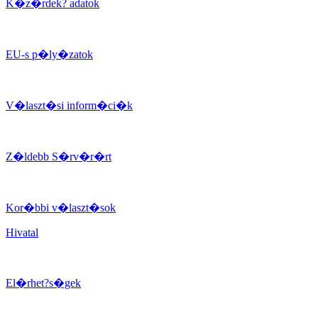
K�z�rdek? adatok
EU-s p�ly�zatok
V�laszt�si inform�ci�k
Z�ldebb S�rv�r�rt
Kor�bbi v�laszt�sok
Hivatal
El�rhet?s�gek