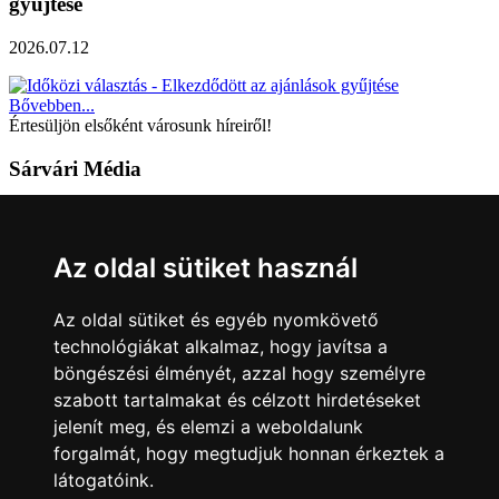
gyűjtése
2026.07.12
Bővebben...
Értesüljön elsőként városunk híreiről!
Sárvári Média
9600 Sárvár, Móricz Zsigmond u. 4.
Tel: +36 95 320 261
Az oldal sütiket használ
hirlap@sarvar.hu
Az oldal sütiket és egyéb nyomkövető
Kövess minket!
technológiákat alkalmaz, hogy javítsa a
böngészési élményét, azzal hogy személyre
Sárvár lendületben
Sárvár lendületben
szabott tartalmakat és célzott hirdetéseket
Nyilatkozatok
jelenít meg, és elemzi a weboldalunk
forgalmát, hogy megtudjuk honnan érkeztek a
Impresszum
Felhasználási feltételek
Adatkezelési tájékoztató
látogatóink.
Akadálymentesítési nyilatkozat