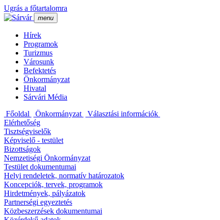
Ugrás a főtartalomra
menu
Hí­rek
Programok
Turizmus
Városunk
Befektetés
Önkormányzat
Hivatal
Sárvári Média
Főoldal
Önkormányzat
Választási információk
Elérhetőség
Tisztségviselők
Képviselő - testület
Bizottságok
Nemzetiségi Önkormányzat
Testület dokumentumai
Helyi rendeletek, normatí­v határozatok
Koncepciók, tervek, programok
Hirdetmények, pályázatok
Partnerségi egyeztetés
Közbeszerzések dokumentumai
Közérdekű adatok