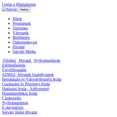
Ugrás a főtartalomra
menu
Hí­rek
Programok
Turizmus
Városunk
Befektetés
Önkormányzat
Hivatal
Sárvári Média
Főoldal
Hivatal
Nyilvántartások
Elérhetőségek
Ügyfélfogadás
SZMSZ, Hivatali Szabályzatok
Beruházási és Városfejlesztési Iroda
Gazdasági és Pénzügyi Iroda
Hatósági Iroda - Adócsoport
Humánpolitikai Iroda
Cí­mkezelés
Nyilvántartások
E-ügyintézés
Sárvári Járási Hivatal