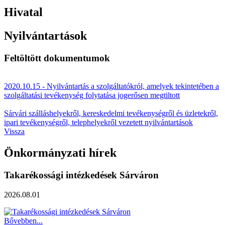
Hivatal
Nyilvántartások
Feltöltött dokumentumok
2020.10.15 - Nyilvántartás a szolgáltatókról, amelyek tekintetében a
szolgáltatási tevékenység folytatása jogerősen megtiltott
Sárvári szálláshelyekről, kereskedelmi tevékenységről és üzletekről,
ipari tevékenységről, telephelyekről vezetett nyilvántartások
Vissza
Önkormányzati hírek
Takarékossági intézkedések Sárváron
2026.08.01
Bővebben...