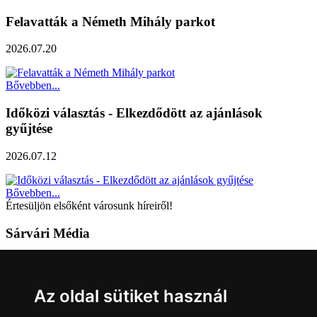
Felavatták a Németh Mihály parkot
2026.07.20
Bővebben...
Időközi választás - Elkezdődött az ajánlások
gyűjtése
2026.07.12
Bővebben...
Értesüljön elsőként városunk híreiről!
Sárvári Média
9600 Sárvár, Móricz Zsigmond u. 4.
Tel: +36 95 320 261
Az oldal sütiket használ
hirlap@sarvar.hu