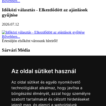
Bővebben...
Időközi választás - Elkezdődött az ajánlások
gyűjtése
2026.07.12
Bővebben...
Értesüljön elsőként városunk híreiről!
Sárvári Média
9600 Sárvár, Móricz Zsigmond u. 4.
Tel: +36 95 320 261
Az oldal sütiket használ
hirlap@sarvar.hu
Az oldal sütiket és egyéb nyomkövető
Kövess minket!
technológiákat alkalmaz, hogy javítsa a
böngészési élményét, azzal hogy személyre
Sárvár lendületben
Sárvár lendületben
szabott tartalmakat és célzott hirdetéseket
Nyilatkozatok
jelenít meg, és elemzi a weboldalunk