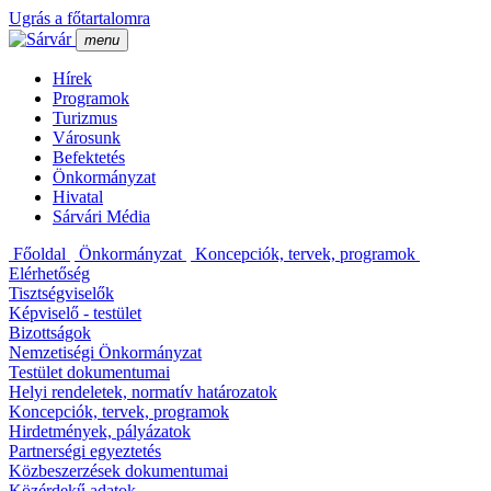
Ugrás a főtartalomra
menu
Hí­rek
Programok
Turizmus
Városunk
Befektetés
Önkormányzat
Hivatal
Sárvári Média
Főoldal
Önkormányzat
Koncepciók, tervek, programok
Elérhetőség
Tisztségviselők
Képviselő - testület
Bizottságok
Nemzetiségi Önkormányzat
Testület dokumentumai
Helyi rendeletek, normatí­v határozatok
Koncepciók, tervek, programok
Hirdetmények, pályázatok
Partnerségi egyeztetés
Közbeszerzések dokumentumai
Közérdekű adatok