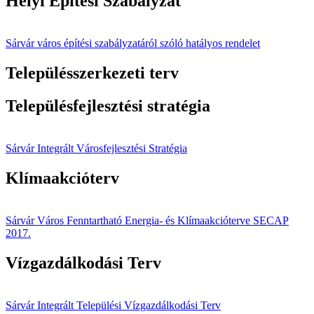
Helyi Építési Szabályzat
Sárvár város építési szabályzatáról szóló hatályos rendelet
Településszerkezeti terv
Településfejlesztési stratégia
Sárvár Integrált Városfejlesztési Stratégia
Klímaakcióterv
Sárvár Város Fenntartható Energia- és Klímaakcióterve SECAP
2017.
Vízgazdálkodási Terv
Sárvár Integrált Települési Vízgazdálkodási Terv