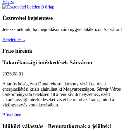
Vissza
Észrevétel bejelentése
Jelezze nekünk, ha megoldásra váró üggyel találkozott Sárváron!
Bejelentés...
Friss híreink
Takarékossági intézkedések Sárváron
2026.08.01
A tartós hőség és a Duna rekord alacsony vízállása miatt
energiaellátási krízis alakulhat ki Magyarországon. Sárvár Város
Önkormányzata felelősen áll a rendkívüli helyzethez, ezért
takarékossági intézkedéseket vezet be mind az áram-, mind a
vízfogyasztás vonatkozásában.
Bővebben...
Időközi választás - Bemutatkoznak a jelöltek!