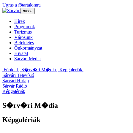
Ugrás a főtartalomra
menu
Hí­rek
Programok
Turizmus
Városunk
Befektetés
Önkormányzat
Hivatal
Sárvári Média
Főoldal
S�rv�ri M�dia
Képgalériák
Sárvári Televízió
Sárvári Hírlap
Sárvár Rádió
Képgalériák
S�rv�ri M�dia
Képgalériák