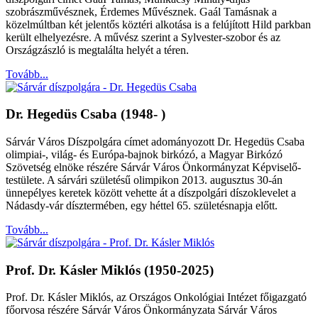
szobrászművésznek, Érdemes Művésznek. Gaál Tamásnak a
közelmúltban két jelentős köztéri alkotása is a felújított Hild parkban
került elhelyezésre. A művész szerint a Sylvester-szobor és az
Országzászló is megtalálta helyét a téren.
Tovább...
Dr. Hegedüs Csaba (1948- )
Sárvár Város Díszpolgára címet adományozott Dr. Hegedüs Csaba
olimpiai-, világ- és Európa-bajnok birkózó, a Magyar Birkózó
Szövetség elnöke részére Sárvár Város Önkormányzat Képviselő-
testülete. A sárvári születésű olimpikon 2013. augusztus 30-án
ünnepélyes keretek között vehette át a díszpolgári díszoklevelet a
Nádasdy-vár dísztermében, egy héttel 65. születésnapja előtt.
Tovább...
Prof. Dr. Kásler Miklós (1950-2025)
Prof. Dr. Kásler Miklós, az Országos Onkológiai Intézet főigazgató
főorvosa részére Sárvár Város Önkormányzata Sárvár Város