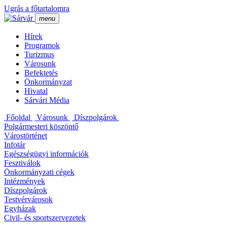
Ugrás a főtartalomra
menu
Hí­rek
Programok
Turizmus
Városunk
Befektetés
Önkormányzat
Hivatal
Sárvári Média
Főoldal
Városunk
Dí­szpolgárok
Polgármesteri köszöntő
Várostörténet
Infotár
Egészségügyi információk
Fesztiválok
Önkormányzati cégek
Intézmények
Dí­szpolgárok
Testvérvárosok
Egyházak
Civil- és sportszervezetek