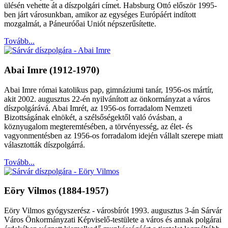
ülésén vehette át a díszpolgári címet. Habsburg Ottó először 1995-
ben járt városunkban, amikor az egységes Európáért indított
mozgalmát, a Páneuróőai Uniót népszerűsítette.
Tovább...
Abai Imre (1912-1970)
Abai Imre római katolikus pap, gimnáziumi tanár, 1956-os mártír,
akit 2002. augusztus 22-én nyilvánított az önkormányzat a város
díszpolgárává. Abai Imrét, az 1956-os forradalom Nemzeti
Bizottságának elnökét, a szélsőségektől való óvásban, a
köznyugalom megteremtésében, a törvényesség, az élet- és
vagyonmentésben az 1956-os forradalom idején vállalt szerepe miatt
választották díszpolgárrá.
Tovább...
Eöry Vilmos (1884-1957)
Eöry Vilmos gyógyszerész - városbírót 1993. augusztus 3-án Sárvár
Város Önkormányzati Képviselő-testülete a város és annak polgárai