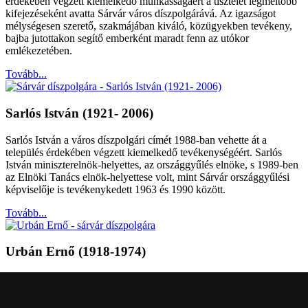
érdekében végzett kiemelkedő munkásságáért a tisztelet legméltóbb
kifejezéseként avatta Sárvár város díszpolgárává. Az igazságot
mélységesen szerető, szakmájában kiváló, közügyekben tevékeny,
bajba jutottakon segítő emberként maradt fenn az utókor
emlékezetében.
Tovább...
Sarlós István (1921- 2006)
Sarlós István a város díszpolgári címét 1988-ban vehette át a
település érdekében végzett kiemelkedő tevékenységéért. Sarlós
István miniszterelnök-helyettes, az országgyűlés elnöke, s 1989-ben
az Elnöki Tanács elnök-helyettese volt, mint Sárvár országgyűlési
képviselője is tevékenykedett 1963 és 1990 között.
Tovább...
Urbán Ernő (1918-1974)
Urbán Ernő író, költő, publicista részére díszpolgári címet 1988-ban
adományozott Sárvár Város Tanácsa. 1951-ben Kossuth-díjat, 1968-
ban SZOT-díjat kapott, s 1971-ben József Attila - díjjal tüntették ki.