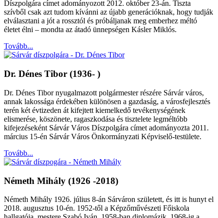
Díszpolgára címet adományozott 2012. október 23-án. Tiszta
szívből csak azt tudom kívánni az újabb generációknak, hogy tudják
elválasztani a jót a rossztól és próbáljanak meg emberhez méltó
életet élni – mondta az átadó ünnepségen Kásler Miklós.
Tovább...
Dr. Dénes Tibor (1936- )
Dr. Dénes Tibor nyugalmazott polgármester részére Sárvár város,
annak lakossága érdekében különösen a gazdaság, a városfejlesztés
terén két évtizeden át kifejtett kiemelkedő tevékenységének
elismerése, köszönete, ragaszkodása és tisztelete legméltóbb
kifejezéseként Sárvár Város Díszpolgára címet adományozta 2011.
március 15-én Sárvár Város Önkormányzati Képviselő-testülete.
Tovább...
Németh Mihály (1926 -2018)
Németh Mihály 1926. július 8-án Sárváron született, és itt is hunyt el
2018. augusztus 10-én. 1952-től a Képzőművészeti Főiskola
hallgatója, mestere Szabó Iván. 1958-ban diplomázik. 1968-ig a