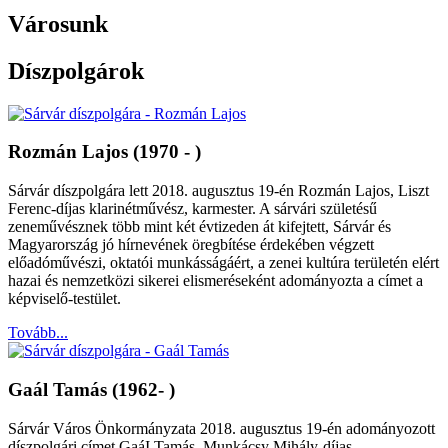
Városunk
Díszpolgárok
Rozmán Lajos (1970 - )
Sárvár díszpolgára lett 2018. augusztus 19-én Rozmán Lajos, Liszt
Ferenc-díjas klarinétművész, karmester. A sárvári születésű
zeneművésznek több mint két évtizeden át kifejtett, Sárvár és
Magyarország jó hírnevének öregbítése érdekében végzett
előadóművészi, oktatói munkásságáért, a zenei kultúra területén elért
hazai és nemzetközi sikerei elismeréseként adományozta a címet a
képviselő-testület.
Tovább...
Gaál Tamás (1962- )
Sárvár Város Önkormányzata 2018. augusztus 19-én adományozott
díszpolgári címet GaáI Tamás, Munkácsy Mihály-díjas