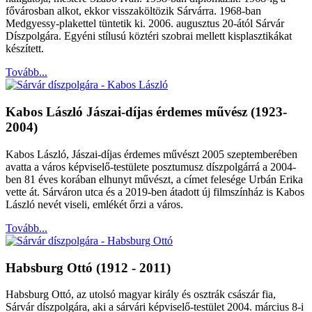
fővárosban alkot, ekkor visszaköltözik Sárvárra. 1968-ban
Medgyessy-plakettel tüntetik ki. 2006. augusztus 20-ától Sárvár
Díszpolgára. Egyéni stílusú köztéri szobrai mellett kisplasztikákat
készített.
Tovább...
Kabos László Jászai-díjas érdemes művész (1923-
2004)
Kabos László, Jászai-díjas érdemes művészt 2005 szeptemberében
avatta a város képviselő-testülete posztumusz díszpolgárrá a 2004-
ben 81 éves korában elhunyt művészt, a címet felesége Urbán Erika
vette át. Sárváron utca és a 2019-ben átadott új filmszínház is Kabos
László nevét viseli, emlékét őrzi a város.
Tovább...
Habsburg Ottó (1912 - 2011)
Habsburg Ottó, az utolsó magyar király és osztrák császár fia,
Sárvár díszpolgára, aki a sárvári képviselő-testület 2004. március 8-i