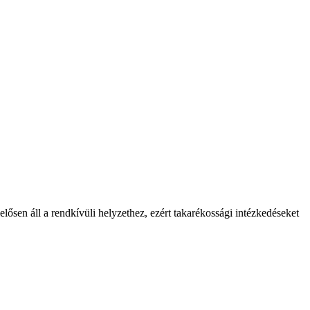
lősen áll a rendkívüli helyzethez, ezért takarékossági intézkedéseket