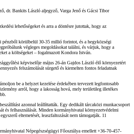
ző, dr. Bankits László aljegyző, Varga Jenő és Gácsi Tibor
kedési lehetőségeket és arra a döntésre jutottak, hogy az
i pénzből körülbelül 30-35 millió forintot, és a hegyközségi
 Megpróbálunk végleges megoldásokat találni, és várjuk, hogy a
ket a költségeket – fogalmazott Kondora István.
szággyűlési képviselője május 26-án Gajdos László élő környezetért
szennyezés felszámolását sürgető és kiemelten fontos feladatnak
zámoljon be a helyzet kezelése érdekében tervezett legfontosabb
zlemény arról, hogy a lakosság hová, mely területileg illetékes
abb.
szállítást azonnal leállíttatták. Egy dedikált tárcaközi munkacsoport
ását és felhasználását. Minden kormányhivatal környezetvédelmi
zt egyszerű eltemetését, leaszfaltozását nem támogatják. 11
ormányhivatal Népegészségügyi Főosztálya emellett +36-70-457-