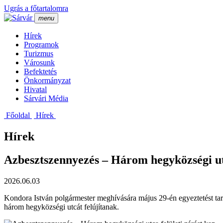
Ugrás a főtartalomra
menu
Hí­rek
Programok
Turizmus
Városunk
Befektetés
Önkormányzat
Hivatal
Sárvári Média
Főoldal
Hí­rek
Hírek
Azbesztszennyezés – Három hegyközségi utc
2026.06.03
Kondora István polgármester meghívására május 29-én egyeztetést tar
három hegyközségi utcát felújítanak.