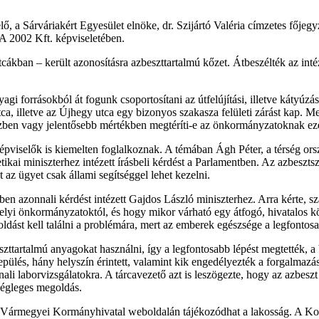
, a Sárváriakért Egyesület elnöke, dr. Szijártó Valéria címzetes főjegy
A 2002 Kft. képviseletében.
ákban – került azonosításra azbeszttartalmú kőzet. Átbeszélték az intéz
 forrásokból át fogunk csoportosítani az útfelújítási, illetve kátyúzás
utca, illetve az Újhegy utca egy bizonyos szakasza felületi zárást kap.
ben vagy jelentősebb mértékben megtéríti-e az önkormányzatoknak eze
épviselők is kiemelten foglalkoznak. A témában Ágh Péter, a térség or
tikai miniszterhez intézett írásbeli kérdést a Parlamentben. Az azbeszt
az ügyet csak állami segítséggel lehet kezelni.
en azonnali kérdést intézett Gajdos László miniszterhez. Arra kérte, s
elyi önkormányzatoktól, és hogy mikor várható egy átfogó, hivatalos kö
ldást kell találni a problémára, mert az emberek egészsége a legfontos
artalmú anyagokat használni, így a legfontosabb lépést megtették, a be
epülés, hány helyszín érintett, valamint kik engedélyezték a forgalmaz
onnali laborvizsgálatokra. A tárcavezető azt is leszögezte, hogy az azbes
végleges megoldás.
as Vármegyei Kormányhivatal weboldalán tájékozódhat a lakosság. A K