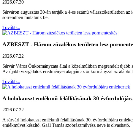
2026.07.30
Sárváron augusztus 30-án tartják a 4-es számú választókerületben az id
sorrendben mutatunk be.
Tovább...
AZBESZT - Három zúzalékos területen lesz pormentes
2026.07.22
Sárvár Város Önkormányzata által a közelmúltban megrendelt újabb szak
Az újabb vizsgálatok eredményei alapján az önkormányzat az alábbi ter
Tovább...
A holokauszt emlékmű felállításának 30 évfordulójár
2026.07.22
A sárvári holokauszt emlékmű felállításának 30. évfordulójára emléke
emlékművet készítő, Gaál Tamás szobrászművész neve is olvasható.