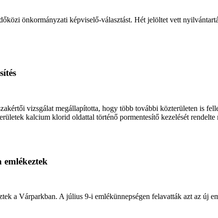
őközi önkormányzati képviselő-választást. Hét jelöltet vett nyilvántart
ítés
értői vizsgálat megállapította, hogy több további közterületen is fell
ületek kalcium klorid oldattal történő pormentesítő kezelését rendelte
a emlékeztek
ztek a Várparkban. A július 9-i emlékünnepségen felavatták azt az új e