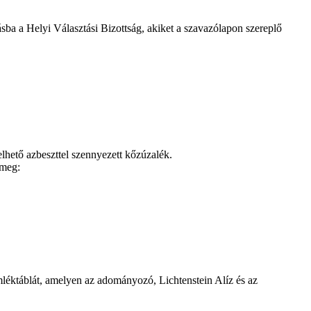
ásba a Helyi Választási Bizottság, akiket a szavazólapon szereplő
elhető azbeszttel szennyezett kőzúzalék.
 meg:
mléktáblát, amelyen az adományozó, Lichtenstein Alíz és az