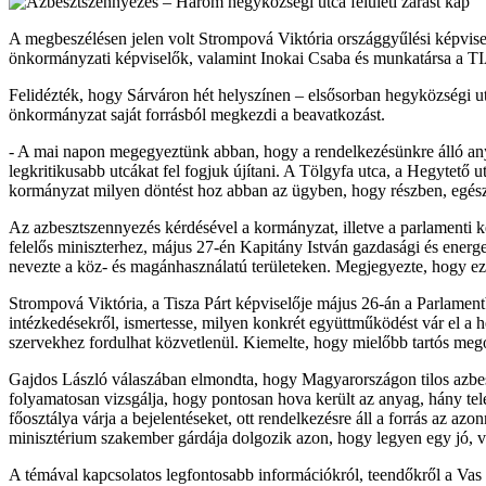
A megbeszélésen jelen volt Strompová Viktória országgyűlési képviselő
önkormányzati képviselők, valamint Inokai Csaba és munkatársa a TI
Felidézték, hogy Sárváron hét helyszínen – elsősorban hegyközségi utc
önkormányzat saját forrásból megkezdi a beavatkozást.
- A mai napon megegyeztünk abban, hogy a rendelkezésünkre álló anyagi
legkritikusabb utcákat fel fogjuk újítani. A Tölgyfa utca, a Hegytető 
kormányzat milyen döntést hoz abban az ügyben, hogy részben, egész
Az azbesztszennyezés kérdésével a kormányzat, illetve a parlamenti k
felelős miniszterhez, május 27-én Kapitány István gazdasági és energe
nevezte a köz- és magánhasználatú területeken. Megjegyezte, hogy ezt 
Strompová Viktória, a Tisza Párt képviselője május 26-án a Parlamentb
intézkedésekről, ismertesse, milyen konkrét együttműködést vár el a h
szervekhez fordulhat közvetlenül. Kiemelte, hogy mielőbb tartós mego
Gajdos László válaszában elmondta, hogy Magyarországon tilos azbesztt
folyamatosan vizsgálja, hogy pontosan hova került az anyag, hány tel
főosztálya várja a bejelentéseket, ott rendelkezésre áll a forrás az az
minisztérium szakember gárdája dolgozik azon, hogy legyen egy jó, 
A témával kapcsolatos legfontosabb információkról, teendőkről a V