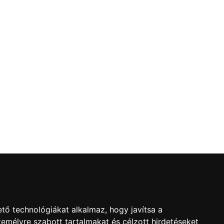
l
tő technológiákat alkalmaz, hogy javítsa a
emélyre szabott tartalmakat és célzott hirdetéseket