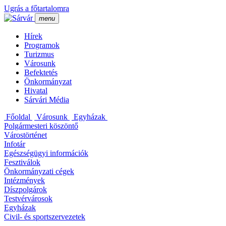
Ugrás a főtartalomra
menu
Hí­rek
Programok
Turizmus
Városunk
Befektetés
Önkormányzat
Hivatal
Sárvári Média
Főoldal
Városunk
Egyházak
Polgármesteri köszöntő
Várostörténet
Infotár
Egészségügyi információk
Fesztiválok
Önkormányzati cégek
Intézmények
Dí­szpolgárok
Testvérvárosok
Egyházak
Civil- és sportszervezetek