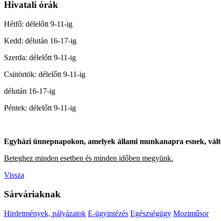
Hivatali órák
Hétfő: délelőtt 9-11-ig
Kedd: délután 16-17-ig
Szerda: délelőtt 9-11-ig
Csütörtök: délelőtt 9-11-ig
délután 16-17-ig
Péntek: délelőtt 9-11-ig
Egyházi ünnepnapokon, amelyek állami munkanapra esnek, változ
Beteghez minden esetben és minden időben megyünk.
Vissza
Sárváriaknak
Hirdetmények, pályázatok
E-ügyintézés
Egészségügy
Moziműsor