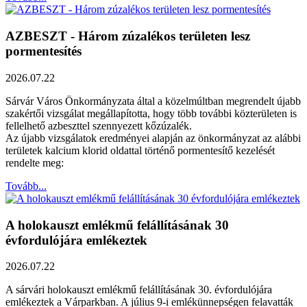
AZBESZT - Három zúzalékos területen lesz
pormentesítés
2026.07.22
Sárvár Város Önkormányzata által a közelmúltban megrendelt újabb
szakértői vizsgálat megállapította, hogy több további közterületen is
fellelhető azbeszttel szennyezett kőzúzalék.
Az újabb vizsgálatok eredményei alapján az önkormányzat az alábbi
területek kalcium klorid oldattal történő pormentesítő kezelését
rendelte meg:
Tovább...
A holokauszt emlékmű felállításának 30
évfordulójára emlékeztek
2026.07.22
A sárvári holokauszt emlékmű felállításának 30. évfordulójára
emlékeztek a Várparkban. A július 9-i emlékünnepségen felavatták