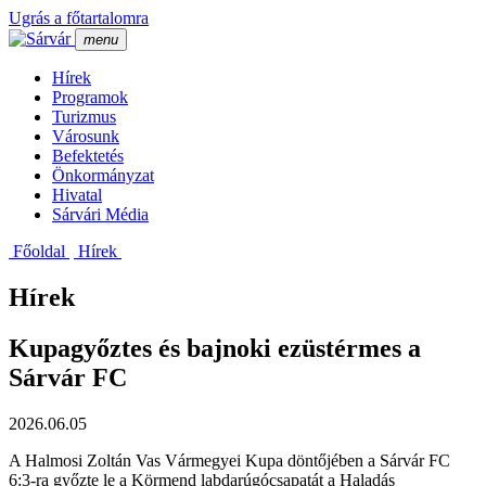
Ugrás a főtartalomra
menu
Hí­rek
Programok
Turizmus
Városunk
Befektetés
Önkormányzat
Hivatal
Sárvári Média
Főoldal
Hí­rek
Hírek
Kupagyőztes és bajnoki ezüstérmes a
Sárvár FC
2026.06.05
A Halmosi Zoltán Vas Vármegyei Kupa döntőjében a Sárvár FC
6:3-ra győzte le a Körmend labdarúgócsapatát a Haladás