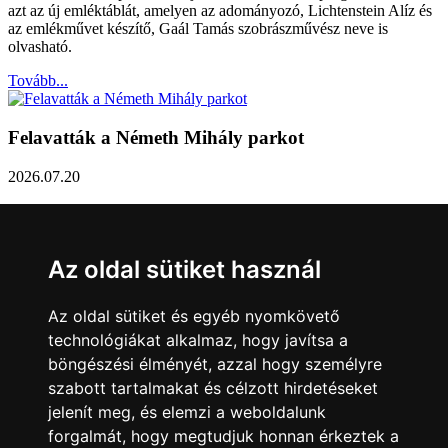
azt az új emléktáblát, amelyen az adományozó, Lichtenstein Alíz és
az emlékművet készítő, Gaál Tamás szobrászművész neve is
olvasható.
Tovább...
Felavatták a Németh Mihály parkot
2026.07.20
Németh Mihály szobrász születésének 100. évfordulóján Sárvár
Város Önkormányzata úgy határozott, hogy parkot nevez el a város
díszpolgáráról a Dévai utca elején. A parkavatót július 8-án tartották
Az oldal sütiket használ
meg.
Tovább...
Az oldal sütiket és egyéb nyomkövető
technológiákat alkalmaz, hogy javítsa a
Közlemény a sárvári képviselő-testület rendkívüli
böngészési élményét, azzal hogy személyre
üléseiről
szabott tartalmakat és célzott hirdetéseket
jelenít meg, és elemzi a weboldalunk
2026.07.20
forgalmát, hogy megtudjuk honnan érkeztek a