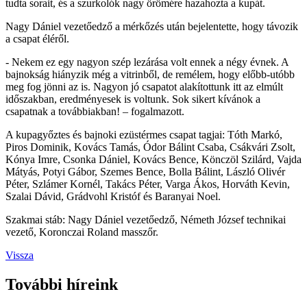
tudta sorait, és a szurkolók nagy örömére hazahozta a kupát.
Nagy Dániel vezetőedző a mérkőzés után bejelentette, hogy távozik
a csapat éléről.
- Nekem ez egy nagyon szép lezárása volt ennek a négy évnek. A
bajnokság hiányzik még a vitrinből, de remélem, hogy előbb-utóbb
meg fog jönni az is. Nagyon jó csapatot alakítottunk itt az elmúlt
időszakban, eredményesek is voltunk. Sok sikert kívánok a
csapatnak a továbbiakban! – fogalmazott.
A kupagyőztes és bajnoki ezüstérmes csapat tagjai: Tóth Markó,
Piros Dominik, Kovács Tamás, Ódor Bálint Csaba, Csákvári Zsolt,
Kónya Imre, Csonka Dániel, Kovács Bence, Könczöl Szilárd, Vajda
Mátyás, Potyi Gábor, Szemes Bence, Bolla Bálint, László Olivér
Péter, Szlámer Kornél, Takács Péter, Varga Ákos, Horváth Kevin,
Szalai Dávid, Grádvohl Kristóf és Baranyai Noel.
Szakmai stáb: Nagy Dániel vezetőedző, Németh József technikai
vezető, Koronczai Roland masszőr.
Vissza
További híreink