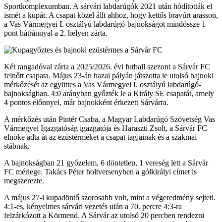
Sportkomplexumban. A sárvári labdarúgók 2021 után hódították el
ismét a kupát. A csapat közel állt ahhoz, hogy kettős bravúrt arasson,
a Vas Vármegyei I. osztályú labdarúgó-bajnokságot mindössze 1
pont hátránnyal a 2. helyen zárta.
Két rangadóval zárta a 2025/2026. évi futball szezont a Sárvár FC
felnőtt csapata. Május 23-án hazai pályán játszotta le utolsó bajnoki
mérkőzését az együttes a Vas Vármegyei I. osztályú labdarúgó-
bajnokságban. 4:0 arányban győzték le a Király SE csapatát, amely
4 pontos előnnyel, már bajnokként érkezett Sárvárra.
A mérkőzés után Pintér Csaba, a Magyar Labdarúgó Szövetség Vas
Vármegyei Igazgatóság igazgatója és Haraszti Zsolt, a Sárvár FC
elnöke adta át az ezüstérmeket a csapat tagjainak és a szakmai
stábnak.
A bajnokságban 21 győzelem, 6 döntetlen, 1 vereség lett a Sárvár
FC mérlege. Takács Péter holtversenyben a gólkirályi címet is
megszerezte.
A május 27-i kupadöntő szorosabb volt, mint a végeredmény sejteti.
4:1-es, kényelmes sárvári vezetés után a 70. percre 4:3-ra
felzárkózott a Körmend. A Sárvár az utolsó 20 percben rendezni