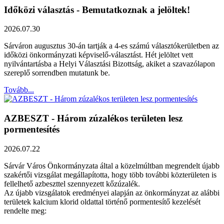
Időközi választás - Bemutatkoznak a jelöltek!
2026.07.30
Sárváron augusztus 30-án tartják a 4-es számú választókerületben az
időközi önkormányzati képviselő-választást. Hét jelöltet vett
nyilvántartásba a Helyi Választási Bizottság, akiket a szavazólapon
szereplő sorrendben mutatunk be.
Tovább...
AZBESZT - Három zúzalékos területen lesz
pormentesítés
2026.07.22
Sárvár Város Önkormányzata által a közelmúltban megrendelt újabb
szakértői vizsgálat megállapította, hogy több további közterületen is
fellelhető azbeszttel szennyezett kőzúzalék.
Az újabb vizsgálatok eredményei alapján az önkormányzat az alábbi
területek kalcium klorid oldattal történő pormentesítő kezelését
rendelte meg: