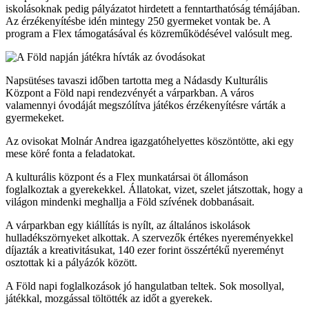
iskolásoknak pedig pályázatot hirdetett a fenntarthatóság témájában.
Az érzékenyítésbe idén mintegy 250 gyermeket vontak be. A
program a Flex támogatásával és közreműködésével valósult meg.
Napsütéses tavaszi időben tartotta meg a Nádasdy Kulturális
Központ a Föld napi rendezvényét a várparkban. A város
valamennyi óvodáját megszólítva játékos érzékenyítésre várták a
gyermekeket.
Az ovisokat Molnár Andrea igazgatóhelyettes köszöntötte, aki egy
mese köré fonta a feladatokat.
A kulturális központ és a Flex munkatársai öt állomáson
foglalkoztak a gyerekekkel. Állatokat, vizet, szelet játszottak, hogy a
világon mindenki meghallja a Föld szívének dobbanásait.
A várparkban egy kiállítás is nyílt, az általános iskolások
hulladékszörnyeket alkottak. A szervezők értékes nyereményekkel
díjazták a kreativitásukat, 140 ezer forint összértékű nyereményt
osztottak ki a pályázók között.
A Föld napi foglalkozások jó hangulatban teltek. Sok mosollyal,
játékkal, mozgással töltötték az időt a gyerekek.