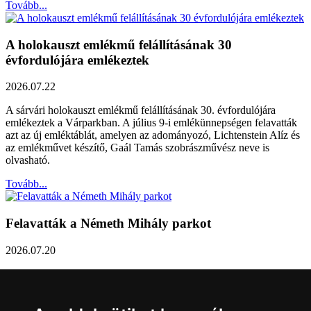
Tovább...
A holokauszt emlékmű felállításának 30
évfordulójára emlékeztek
2026.07.22
A sárvári holokauszt emlékmű felállításának 30. évfordulójára
emlékeztek a Várparkban. A július 9-i emlékünnepségen felavatták
azt az új emléktáblát, amelyen az adományozó, Lichtenstein Alíz és
az emlékművet készítő, Gaál Tamás szobrászművész neve is
olvasható.
Tovább...
Felavatták a Németh Mihály parkot
2026.07.20
Németh Mihály szobrász születésének 100. évfordulóján Sárvár
Város Önkormányzata úgy határozott, hogy parkot nevez el a város
díszpolgáráról a Dévai utca elején. A parkavatót július 8-án tartották