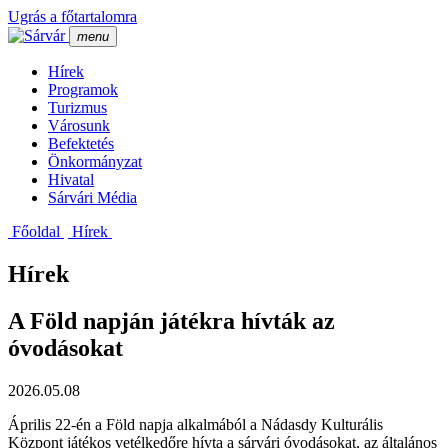
Ugrás a főtartalomra
menu
Hí­rek
Programok
Turizmus
Városunk
Befektetés
Önkormányzat
Hivatal
Sárvári Média
Főoldal
Hí­rek
Hírek
A Föld napján játékra hívták az
óvodásokat
2026.05.08
Április 22-én a Föld napja alkalmából a Nádasdy Kulturális
Központ játékos vetélkedőre hívta a sárvári óvodásokat, az általános