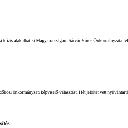
ási krízis alakulhat ki Magyarországon. Sárvár Város Önkormányzata fele
őközi önkormányzati képviselő-választást. Hét jelöltet vett nyilvántart
ítés