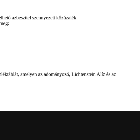
elhető azbeszttel szennyezett kőzúzalék.
 meg:
mléktáblát, amelyen az adományozó, Lichtenstein Alíz és az
l
ról a Dévai utca elején. A parkavatót július 8-án tartották meg.