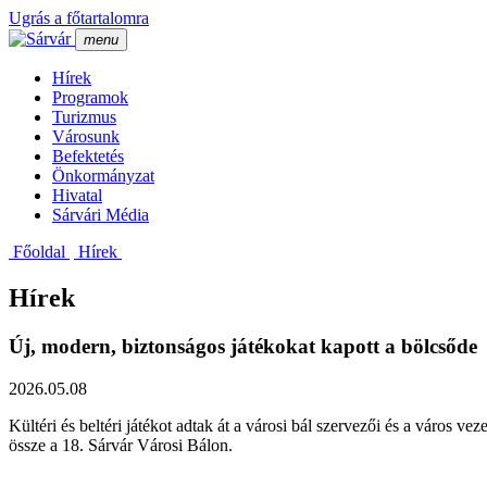
Ugrás a főtartalomra
menu
Hí­rek
Programok
Turizmus
Városunk
Befektetés
Önkormányzat
Hivatal
Sárvári Média
Főoldal
Hí­rek
Hírek
Új, modern, biztonságos játékokat kapott a bölcsőde
2026.05.08
Kültéri és beltéri játékot adtak át a városi bál szervezői és a város
össze a 18. Sárvár Városi Bálon.