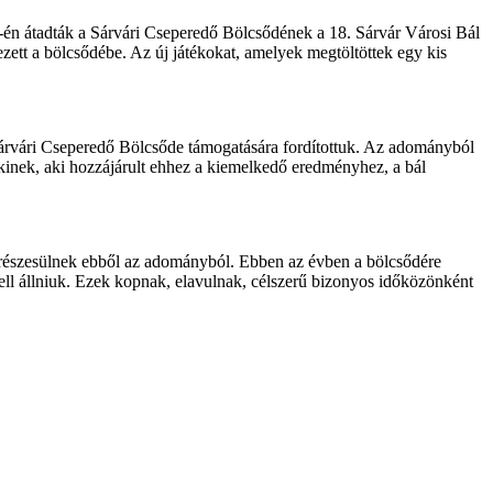
9-én átadták a Sárvári Cseperedő Bölcsődének a 18. Sárvár Városi Bál
ezett a bölcsődébe. Az új játékokat, amelyek megtöltöttek egy kis
a Sárvári Cseperedő Bölcsőde támogatására fordítottuk. Az adományból
kinek, aki hozzájárult ehhez a kiemelkedő eredményhez, a bál
észesülnek ebből az adományból. Ebben az évben a bölcsődére
ll állniuk. Ezek kopnak, elavulnak, célszerű bizonyos időközönként