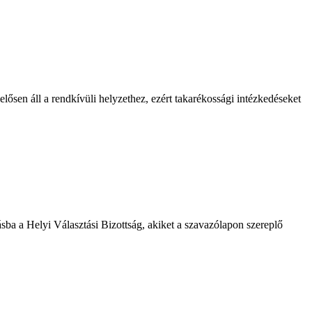
lősen áll a rendkívüli helyzethez, ezért takarékossági intézkedéseket
ásba a Helyi Választási Bizottság, akiket a szavazólapon szereplő