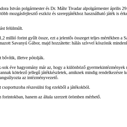
dora István polgármester és Dr. Máhr Tivadar alpolgármester április 2
 több mozgásfejlesztő eszköz és szerepjátékhoz használható játék is érk
st felülmúlt.
2 millió forint gyűlt össze, ezt a jelentős összeget teljes mértékben 
lmazott Savanyú Gábor, majd hozzátette: hálás szívvel köszönik minden
bővítik, illetve pótolják.
ok-sok éve hagyomány már az, hogy a különböző gyermekintézmények r
nnak kötelező jellegű játékkészletek, amiknek mindig rendelkezésre ke
 hangsúlyozta az intézményvezető.
 csoportszoba részesülni fog ezekből a játékokból.
forintokban, hanem az általa szerzett örömben mérhető.