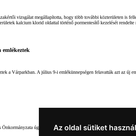
értői vizsgálat megállapította, hogy több további közterületen is fell
ületek kalcium klorid oldattal történő pormentesítő kezelését rendelte
a emlékeztek
ztek a Várparkban. A július 9-i emlékünnepségen felavatták azt az új e
Az oldal sütiket haszná
nkormányzata úgy határozott, hogy parkot nevez el a város díszpolgárá