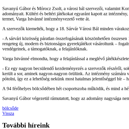
Savanyú Gábor és Mórocz Zsolt, a városi bál szervezői, valamint Kon
adományait. Kültéri és beltéri játékokat egyaránt kapott az intézmény,
termet, Varga Istvánné intézményvezető vette át.
A szervezők kiemelték, hogy a 18. Sárvár Városi Bál minden várakozá
- A sárvári közösség páratlan összefogásának köszönhetően összesen 1,
rengeteg új, modern és biztonságos gyerekjátékot vásároltunk – foga
vendégeinek, a támogatóknak, a felajánlóknak.
Varga Istvánné elmondta, hogy a felajánlással a meglévő játékkészletet 
- Ez egy nagyon becsülendő kezdeményezés a szervezők részéről, s
került a sor, aminek nagyon-nagyon örülünk. Az intézmény számára va
pótolni, így ez a lehetőség nekünk most hatalmas jelentőséggel bír –
A 94 férőhelyes bölcsődében hét csoportszoba működik, és mind a hét
Savanyú Gábor végezetül rámutatott, hogy az adomány nagysága nem 
bölcsőde
Vissza
További híreink