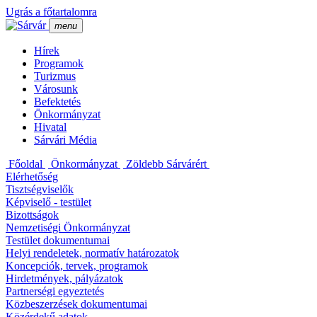
Ugrás a főtartalomra
menu
Hí­rek
Programok
Turizmus
Városunk
Befektetés
Önkormányzat
Hivatal
Sárvári Média
Főoldal
Önkormányzat
Zöldebb Sárvárért
Elérhetőség
Tisztségviselők
Képviselő - testület
Bizottságok
Nemzetiségi Önkormányzat
Testület dokumentumai
Helyi rendeletek, normatí­v határozatok
Koncepciók, tervek, programok
Hirdetmények, pályázatok
Partnerségi egyeztetés
Közbeszerzések dokumentumai
Közérdekű adatok