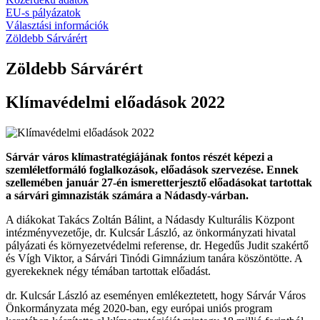
EU-s pályázatok
Választási információk
Zöldebb Sárvárért
Zöldebb Sárvárért
Klímavédelmi előadások 2022
Sárvár város klímastratégiájának fontos részét képezi a
szemléletformáló foglalkozások, előadások szervezése. Ennek
szellemében január 27-én ismeretterjesztő előadásokat tartottak
a sárvári gimnazisták számára a Nádasdy-várban.
A diákokat Takács Zoltán Bálint, a Nádasdy Kulturális Központ
intézményvezetője, dr. Kulcsár László, az önkormányzati hivatal
pályázati és környezetvédelmi referense, dr. Hegedűs Judit szakértő
és Vígh Viktor, a Sárvári Tinódi Gimnázium tanára köszöntötte. A
gyerekeknek négy témában tartottak előadást.
dr. Kulcsár László az eseményen emlékeztetett, hogy Sárvár Város
Önkormányzata még 2020-ban, egy európai uniós program