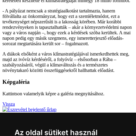
keretében készítette el klímastratégiáját mintegy 18 millió forintból.
- A pályázat nemcsak a stratégiaalkotást tartalmazta, hanem
fölvállalta az önkormányzat, hogy ezt a szemléletmódot, ezt a
tevékenységet népszerűsíti is a lakosság körében. Már korábbi
rendezvényeken is tapasztalhatták – akár a környezetvédelmi napon
vagy a város napján –, hogy ezek a kérdések szóba kerültek. A mai
napon pedig egy másik szegmens, egy ismeretterjesztő előadás-
sorozat megtartására került sor – fogalmazott.
A diákok elsőként a város klímastratégiájával ismerkedhettek meg,
majd az ivóvíz kérdéséről, a folyóvíz – elsősorban a Rába –
szabályozásáról, végül a klímaváltozás és a természetes
növénytakaró közötti összefüggésekről hallhattak előadást.
Képgaléria
Kattintson valamelyik képre a galéria megnyitásához.
Vissza
Észrevétel bejelentése
Az oldal sütiket használ
Jelezze nekünk, ha megoldásra váró üggyel találkozott Sárváron!