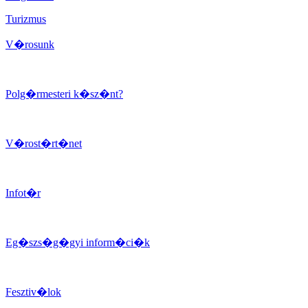
Turizmus
V�rosunk
Polg�rmesteri k�sz�nt?
V�rost�rt�net
Infot�r
Eg�szs�g�gyi inform�ci�k
Fesztiv�lok