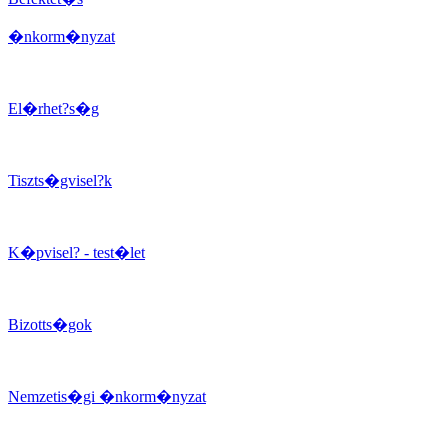
�nkorm�nyzat
El�rhet?s�g
Tiszts�gvisel?k
K�pvisel? - test�let
Bizotts�gok
Nemzetis�gi �nkorm�nyzat