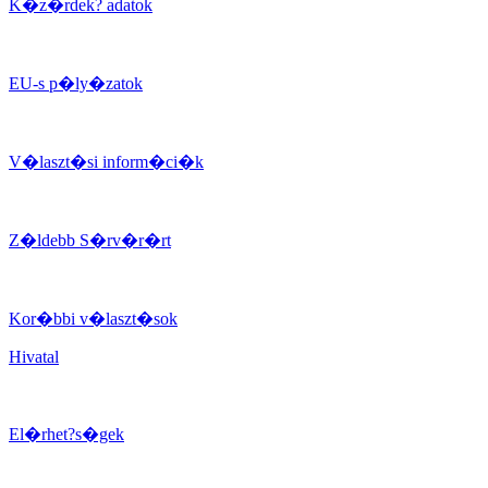
K�z�rdek? adatok
EU-s p�ly�zatok
V�laszt�si inform�ci�k
Z�ldebb S�rv�r�rt
Kor�bbi v�laszt�sok
Hivatal
El�rhet?s�gek