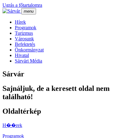
Ugrás a főtartalomra
menu
Hí­rek
Programok
Turizmus
Városunk
Befektetés
Önkormányzat
Hivatal
Sárvári Média
Sárvár
Sajnáljuk, de a keresett oldal nem
található!
Oldaltérkép
H��rek
Programok