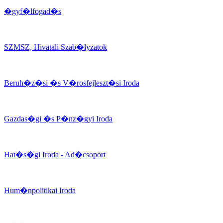
�gyf�lfogad�s
SZMSZ, Hivatali Szab�lyzatok
Beruh�z�si �s V�rosfejleszt�si Iroda
Gazdas�gi �s P�nz�gyi Iroda
Hat�s�gi Iroda - Ad�csoport
Hum�npolitikai Iroda