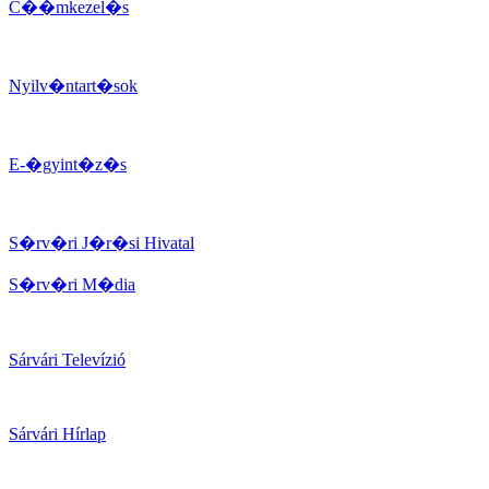
C��mkezel�s
Nyilv�ntart�sok
E-�gyint�z�s
S�rv�ri J�r�si Hivatal
S�rv�ri M�dia
Sárvári Televízió
Sárvári Hírlap