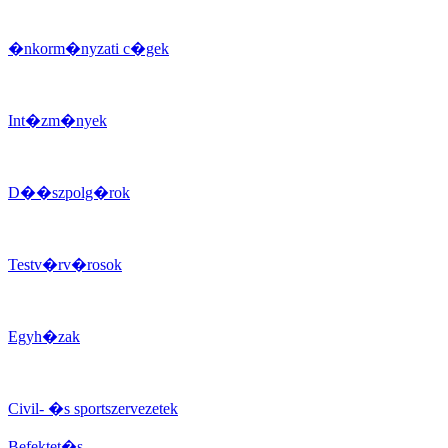
�nkorm�nyzati c�gek
Int�zm�nyek
D��szpolg�rok
Testv�rv�rosok
Egyh�zak
Civil- �s sportszervezetek
Befektet�s