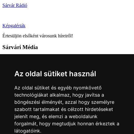
Sárvár Rádió
Képgalériák
Értesüljön elsőként városunk híreiről!
Sárvári Média
9600 Sárvár, Móricz Zsigmond u. 4.
Tel: +36 95 320 261
Az oldal sütiket használ
hirlap@sarvar.hu
Az oldal sütiket és egyéb nyomkövető
Kövess minket!
technológiákat alkalmaz, hogy javítsa a
böngészési élményét, azzal hogy személyre
Sárvár lendületben
Sárvár lendületben
szabott tartalmakat és célzott hirdetéseket
Nyilatkozatok
jelenít meg, és elemzi a weboldalunk
forgalmát, hogy megtudjuk honnan érkeztek a
Impresszum
Felhasználási feltételek
Adatkezelési tájékoztató
látogatóink.
Akadálymentesítési nyilatkozat