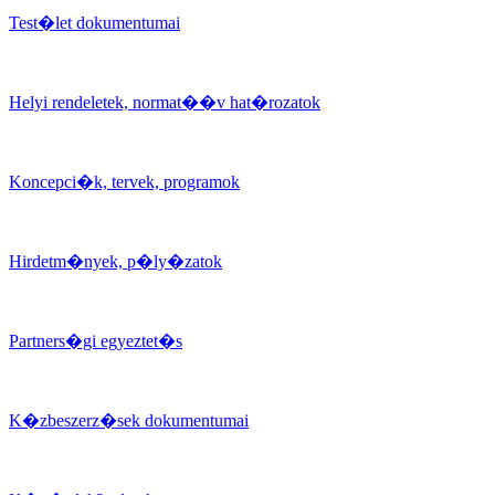
Test�let dokumentumai
Helyi rendeletek, normat��v hat�rozatok
Koncepci�k, tervek, programok
Hirdetm�nyek, p�ly�zatok
Partners�gi egyeztet�s
K�zbeszerz�sek dokumentumai