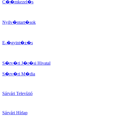
C��mkezel�s
Nyilv�ntart�sok
E-�gyint�z�s
S�rv�ri J�r�si Hivatal
S�rv�ri M�dia
Sárvári Televízió
Sárvári Hírlap