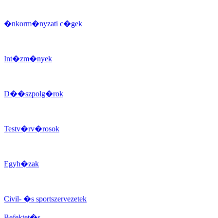
�nkorm�nyzati c�gek
Int�zm�nyek
D��szpolg�rok
Testv�rv�rosok
Egyh�zak
Civil- �s sportszervezetek
Befektet�s