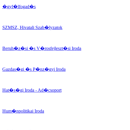
�gyf�lfogad�s
SZMSZ, Hivatali Szab�lyzatok
Beruh�z�si �s V�rosfejleszt�si Iroda
Gazdas�gi �s P�nz�gyi Iroda
Hat�s�gi Iroda - Ad�csoport
Hum�npolitikai Iroda