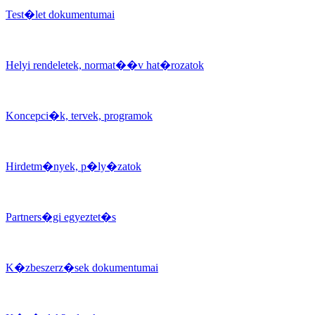
Test�let dokumentumai
Helyi rendeletek, normat��v hat�rozatok
Koncepci�k, tervek, programok
Hirdetm�nyek, p�ly�zatok
Partners�gi egyeztet�s
K�zbeszerz�sek dokumentumai