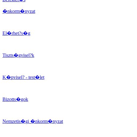
�nkorm�nyzat
El�rhet?s�g
Tiszts�gvisel?k
K�pvisel? - test�let
Bizotts�gok
Nemzetis�gi �nkorm�nyzat