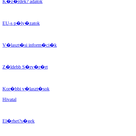
K�z�rdek? adatok
EU-s p�ly�zatok
V�laszt�si inform�ci�k
Z�ldebb S�rv�r�rt
Kor�bbi v�laszt�sok
Hivatal
El�rhet?s�gek