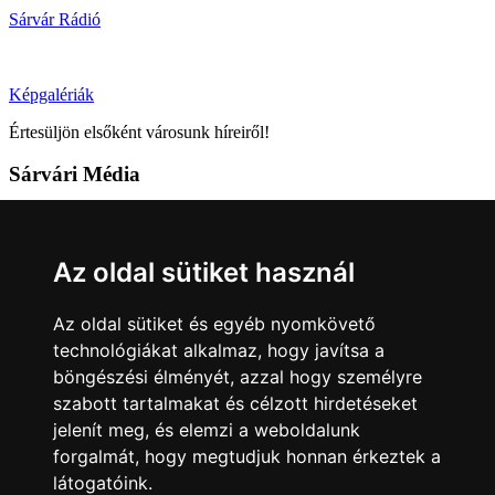
Sárvár Rádió
Képgalériák
Értesüljön elsőként városunk híreiről!
Sárvári Média
9600 Sárvár, Móricz Zsigmond u. 4.
Tel: +36 95 320 261
Az oldal sütiket használ
hirlap@sarvar.hu
Az oldal sütiket és egyéb nyomkövető
Kövess minket!
technológiákat alkalmaz, hogy javítsa a
böngészési élményét, azzal hogy személyre
Sárvár lendületben
Sárvár lendületben
szabott tartalmakat és célzott hirdetéseket
Nyilatkozatok
jelenít meg, és elemzi a weboldalunk
forgalmát, hogy megtudjuk honnan érkeztek a
Impresszum
Felhasználási feltételek
Adatkezelési tájékoztató
látogatóink.
Akadálymentesítési nyilatkozat