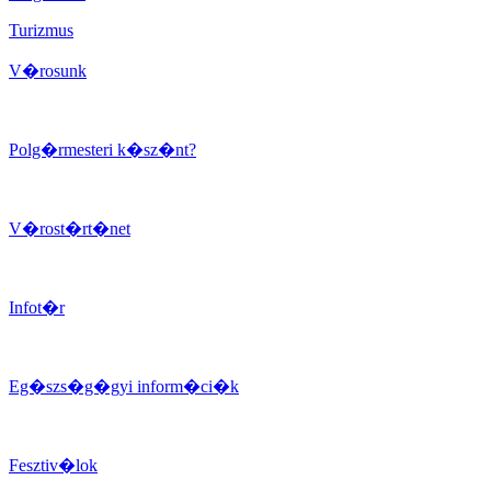
Turizmus
V�rosunk
Polg�rmesteri k�sz�nt?
V�rost�rt�net
Infot�r
Eg�szs�g�gyi inform�ci�k
Fesztiv�lok