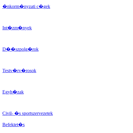
�nkorm�nyzati c�gek
Int�zm�nyek
D��szpolg�rok
Testv�rv�rosok
Egyh�zak
Civil- �s sportszervezetek
Befektet�s