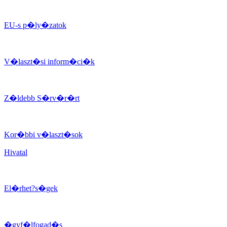
EU-s p�ly�zatok
V�laszt�si inform�ci�k
Z�ldebb S�rv�r�rt
Kor�bbi v�laszt�sok
Hivatal
El�rhet?s�gek
�gyf�lfogad�s