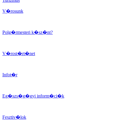
Turizmus
V�rosunk
Polg�rmesteri k�sz�nt?
V�rost�rt�net
Infot�r
Eg�szs�g�gyi inform�ci�k
Fesztiv�lok