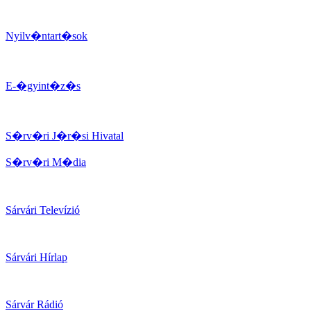
Nyilv�ntart�sok
E-�gyint�z�s
S�rv�ri J�r�si Hivatal
S�rv�ri M�dia
Sárvári Televízió
Sárvári Hírlap
Sárvár Rádió