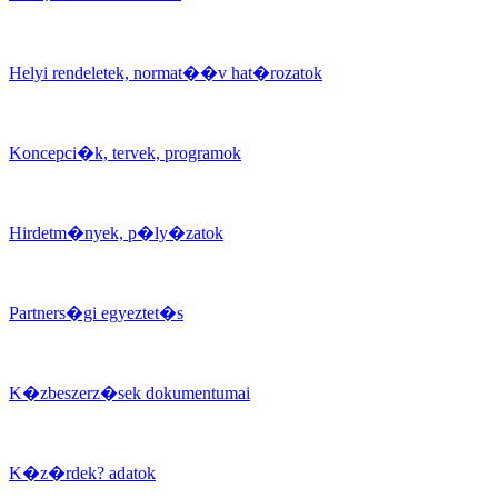
Helyi rendeletek, normat��v hat�rozatok
Koncepci�k, tervek, programok
Hirdetm�nyek, p�ly�zatok
Partners�gi egyeztet�s
K�zbeszerz�sek dokumentumai
K�z�rdek? adatok