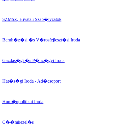
SZMSZ, Hivatali Szab�lyzatok
Beruh�z�si �s V�rosfejleszt�si Iroda
Gazdas�gi �s P�nz�gyi Iroda
Hat�s�gi Iroda - Ad�csoport
Hum�npolitikai Iroda
C��mkezel�s