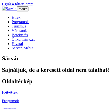
Ugrás a főtartalomra
menu
Hí­rek
Programok
Turizmus
Városunk
Befektetés
Önkormányzat
Hivatal
Sárvári Média
Sárvár
Sajnáljuk, de a keresett oldal nem találhat
Oldaltérkép
H��rek
Programok