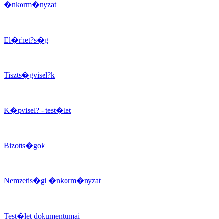
�nkorm�nyzat
El�rhet?s�g
Tiszts�gvisel?k
K�pvisel? - test�let
Bizotts�gok
Nemzetis�gi �nkorm�nyzat
Test�let dokumentumai