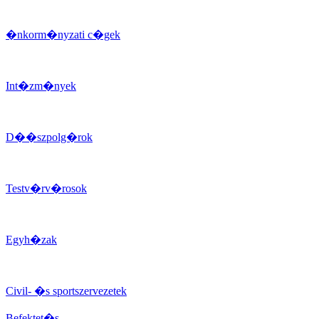
�nkorm�nyzati c�gek
Int�zm�nyek
D��szpolg�rok
Testv�rv�rosok
Egyh�zak
Civil- �s sportszervezetek
Befektet�s