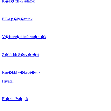
K�z�rdek? adatok
EU-s p�ly�zatok
V�laszt�si inform�ci�k
Z�ldebb S�rv�r�rt
Kor�bbi v�laszt�sok
Hivatal
El�rhet?s�gek