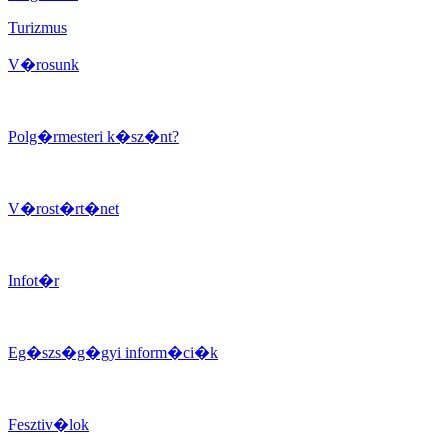
Turizmus
V�rosunk
Polg�rmesteri k�sz�nt?
V�rost�rt�net
Infot�r
Eg�szs�g�gyi inform�ci�k
Fesztiv�lok