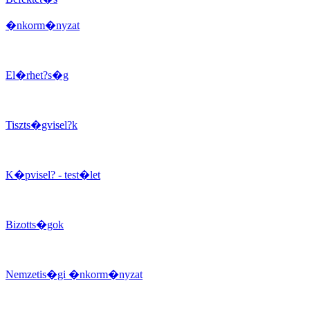
�nkorm�nyzat
El�rhet?s�g
Tiszts�gvisel?k
K�pvisel? - test�let
Bizotts�gok
Nemzetis�gi �nkorm�nyzat