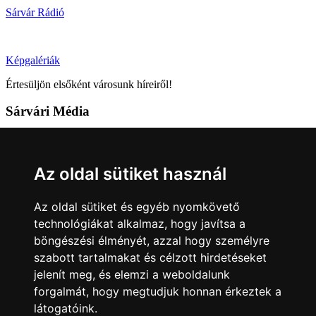
Sárvár Rádió
Képgalériák
Értesüljön elsőként városunk híreiről!
Sárvári Média
9600 Sárvár, Móricz Zsigmond u. 4.
Tel: +36 95 320 261
Az oldal sütiket használ
hirlap@sarvar.hu
Az oldal sütiket és egyéb nyomkövető
Kövess minket!
technológiákat alkalmaz, hogy javítsa a
böngészési élményét, azzal hogy személyre
Sárvár lendületben
Sárvár lendületben
szabott tartalmakat és célzott hirdetéseket
Nyilatkozatok
jelenít meg, és elemzi a weboldalunk
forgalmát, hogy megtudjuk honnan érkeztek a
Impresszum
Felhasználási feltételek
Adatkezelési tájékoztató
látogatóink.
Akadálymentesítési nyilatkozat