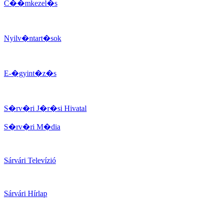
C��mkezel�s
Nyilv�ntart�sok
E-�gyint�z�s
S�rv�ri J�r�si Hivatal
S�rv�ri M�dia
Sárvári Televízió
Sárvári Hírlap