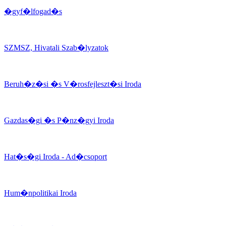
�gyf�lfogad�s
SZMSZ, Hivatali Szab�lyzatok
Beruh�z�si �s V�rosfejleszt�si Iroda
Gazdas�gi �s P�nz�gyi Iroda
Hat�s�gi Iroda - Ad�csoport
Hum�npolitikai Iroda