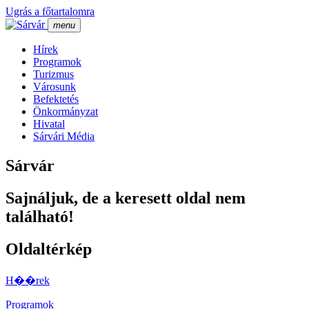
Ugrás a főtartalomra
menu
Hí­rek
Programok
Turizmus
Városunk
Befektetés
Önkormányzat
Hivatal
Sárvári Média
Sárvár
Sajnáljuk, de a keresett oldal nem
található!
Oldaltérkép
H��rek
Programok