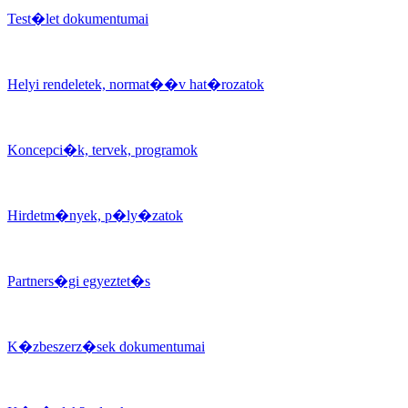
Test�let dokumentumai
Helyi rendeletek, normat��v hat�rozatok
Koncepci�k, tervek, programok
Hirdetm�nyek, p�ly�zatok
Partners�gi egyeztet�s
K�zbeszerz�sek dokumentumai