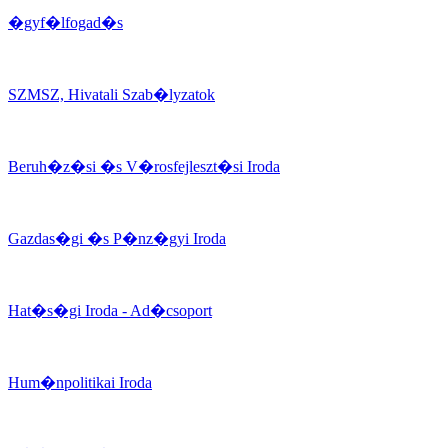
�gyf�lfogad�s
SZMSZ, Hivatali Szab�lyzatok
Beruh�z�si �s V�rosfejleszt�si Iroda
Gazdas�gi �s P�nz�gyi Iroda
Hat�s�gi Iroda - Ad�csoport
Hum�npolitikai Iroda