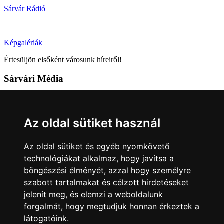
Sárvár Rádió
Képgalériák
Értesüljön elsőként városunk híreiről!
Sárvári Média
9600 Sárvár, Móricz Zsigmond u. 4.
Tel: +36 95 320 261
Az oldal sütiket használ
hirlap@sarvar.hu
Az oldal sütiket és egyéb nyomkövető
Kövess minket!
technológiákat alkalmaz, hogy javítsa a
böngészési élményét, azzal hogy személyre
Sárvár lendületben
Sárvár lendületben
szabott tartalmakat és célzott hirdetéseket
Nyilatkozatok
jelenít meg, és elemzi a weboldalunk
forgalmát, hogy megtudjuk honnan érkeztek a
Impresszum
Felhasználási feltételek
Adatkezelési tájékoztató
látogatóink.
Akadálymentesítési nyilatkozat