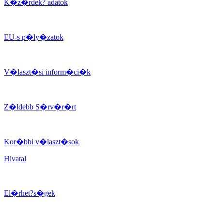
K�z�rdek? adatok
EU-s p�ly�zatok
V�laszt�si inform�ci�k
Z�ldebb S�rv�r�rt
Kor�bbi v�laszt�sok
Hivatal
El�rhet?s�gek