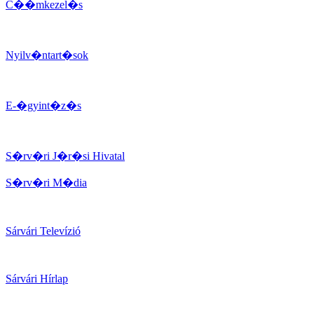
C��mkezel�s
Nyilv�ntart�sok
E-�gyint�z�s
S�rv�ri J�r�si Hivatal
S�rv�ri M�dia
Sárvári Televízió
Sárvári Hírlap