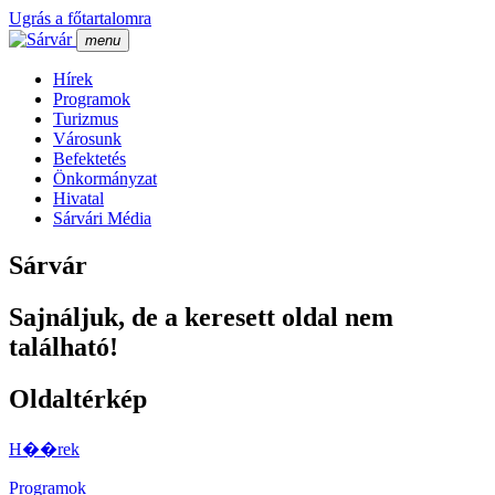
Ugrás a főtartalomra
menu
Hí­rek
Programok
Turizmus
Városunk
Befektetés
Önkormányzat
Hivatal
Sárvári Média
Sárvár
Sajnáljuk, de a keresett oldal nem
található!
Oldaltérkép
H��rek
Programok