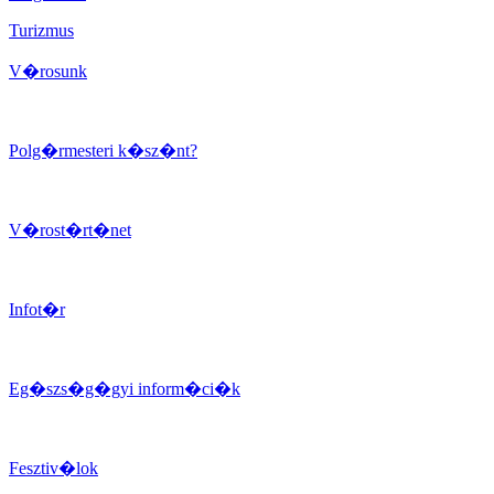
Turizmus
V�rosunk
Polg�rmesteri k�sz�nt?
V�rost�rt�net
Infot�r
Eg�szs�g�gyi inform�ci�k
Fesztiv�lok