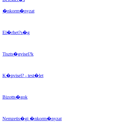
�nkorm�nyzat
El�rhet?s�g
Tiszts�gvisel?k
K�pvisel? - test�let
Bizotts�gok
Nemzetis�gi �nkorm�nyzat