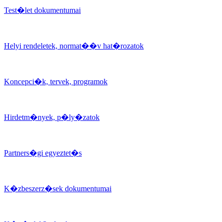
Test�let dokumentumai
Helyi rendeletek, normat��v hat�rozatok
Koncepci�k, tervek, programok
Hirdetm�nyek, p�ly�zatok
Partners�gi egyeztet�s
K�zbeszerz�sek dokumentumai