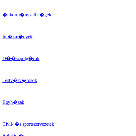
�nkorm�nyzati c�gek
Int�zm�nyek
D��szpolg�rok
Testv�rv�rosok
Egyh�zak
Civil- �s sportszervezetek
Befektet�s