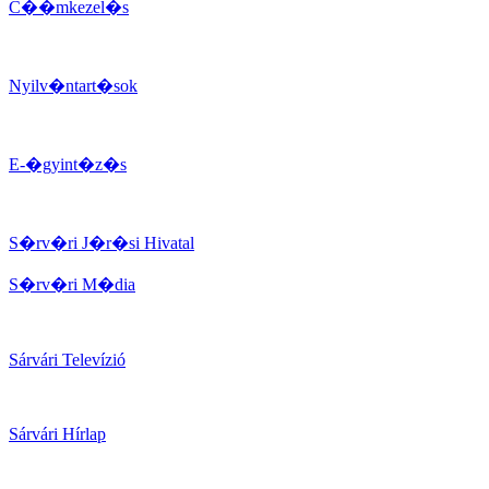
C��mkezel�s
Nyilv�ntart�sok
E-�gyint�z�s
S�rv�ri J�r�si Hivatal
S�rv�ri M�dia
Sárvári Televízió
Sárvári Hírlap