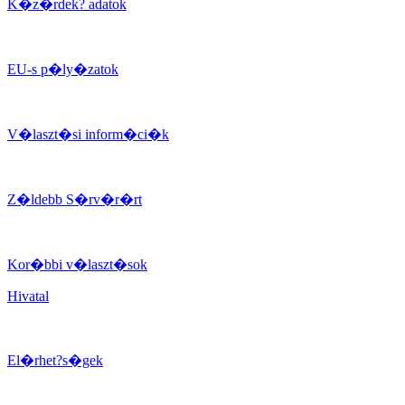
K�z�rdek? adatok
EU-s p�ly�zatok
V�laszt�si inform�ci�k
Z�ldebb S�rv�r�rt
Kor�bbi v�laszt�sok
Hivatal
El�rhet?s�gek