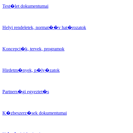
Test�let dokumentumai
Helyi rendeletek, normat��v hat�rozatok
Koncepci�k, tervek, programok
Hirdetm�nyek, p�ly�zatok
Partners�gi egyeztet�s
K�zbeszerz�sek dokumentumai