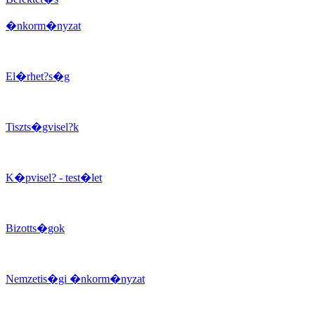
�nkorm�nyzat
El�rhet?s�g
Tiszts�gvisel?k
K�pvisel? - test�let
Bizotts�gok
Nemzetis�gi �nkorm�nyzat