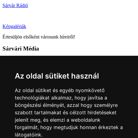
Sárvár Rádió
Képgalériák
Értesüljön elsőként városunk híreiről!
Sárvári Média
9600 Sárvár, Móricz Zsigmond u. 4.
Tel: +36 95 320 261
Az oldal sütiket használ
hirlap@sarvar.hu
Az oldal sütiket és egyéb nyomkövető
Kövess minket!
technológiákat alkalmaz, hogy javítsa a
böngészési élményét, azzal hogy személyre
Sárvár lendületben
Sárvár lendületben
szabott tartalmakat és célzott hirdetéseket
Nyilatkozatok
jelenít meg, és elemzi a weboldalunk
forgalmát, hogy megtudjuk honnan érkeztek a
Impresszum
Felhasználási feltételek
Adatkezelési tájékoztató
látogatóink.
Akadálymentesítési nyilatkozat