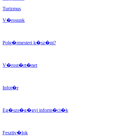
Turizmus
V�rosunk
Polg�rmesteri k�sz�nt?
V�rost�rt�net
Infot�r
Eg�szs�g�gyi inform�ci�k
Fesztiv�lok