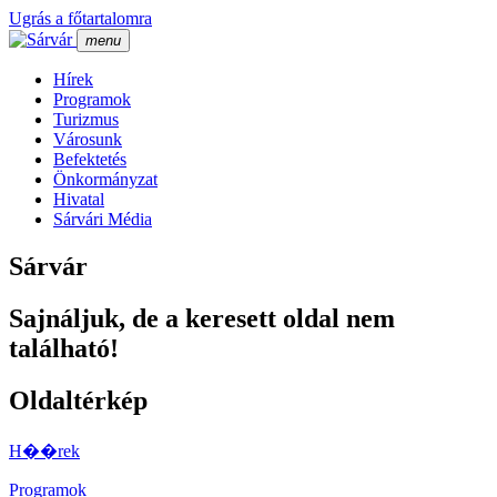
Ugrás a főtartalomra
menu
Hí­rek
Programok
Turizmus
Városunk
Befektetés
Önkormányzat
Hivatal
Sárvári Média
Sárvár
Sajnáljuk, de a keresett oldal nem
található!
Oldaltérkép
H��rek
Programok