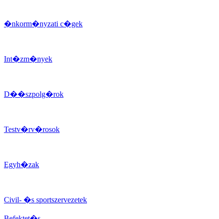
�nkorm�nyzati c�gek
Int�zm�nyek
D��szpolg�rok
Testv�rv�rosok
Egyh�zak
Civil- �s sportszervezetek
Befektet�s