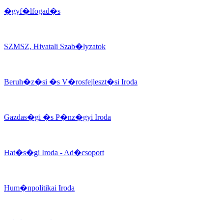
�gyf�lfogad�s
SZMSZ, Hivatali Szab�lyzatok
Beruh�z�si �s V�rosfejleszt�si Iroda
Gazdas�gi �s P�nz�gyi Iroda
Hat�s�gi Iroda - Ad�csoport
Hum�npolitikai Iroda