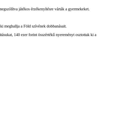
egszólítva játékos érzékenyítésre várták a gyermekeket.
nki meghallja a Föld szívének dobbanásait.
itásukat, 140 ezer forint összértékű nyereményt osztottak ki a