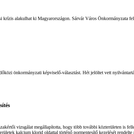
ási krízis alakulhat ki Magyarországon. Sárvár Város Önkormányzata fele
őközi önkormányzati képviselő-választást. Hét jelöltet vett nyilvántart
ítés
értői vizsgálat megállapította, hogy több további közterületen is fell
ületek kalcium klorid oldattal történő pormentesítő kezelését rendelte