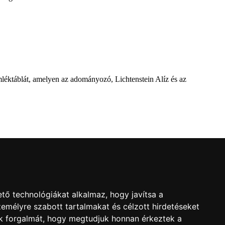
mléktáblát, amelyen az adományozó, Lichtenstein Alíz és az
l
ról a Dévai utca elején. A parkavatót július 8-án tartották meg.
tő technológiákat alkalmaz, hogy javítsa a
emélyre szabott tartalmakat és célzott hirdetéseket
nk forgalmát, hogy megtudjuk honnan érkeztek a