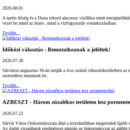
2026.08.01
A tartós hőség és a Duna rekord alacsony vízállása miatt energiaellát
vezet be mind az áram-, mind a vízfogyasztás vonatkozásában.
Tovább...
Időközi választás - Bemutatkoznak a jelöltek!
2026.07.30
Sárváron augusztus 30-án tartják a 4-es számú választókerületben az id
sorrendben mutatunk be.
Tovább...
AZBESZT - Három zúzalékos területen lesz pormentes
2026.07.22
Sárvár Város Önkormányzata által a közelmúltban megrendelt újabb szak
Az újabb vizsgálatok eredményei alapján az önkormányzat az alábbi ter