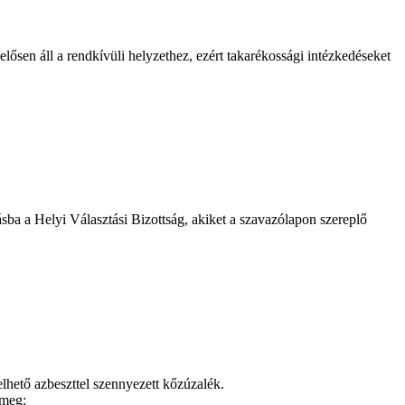
lősen áll a rendkívüli helyzethez, ezért takarékossági intézkedéseket
ásba a Helyi Választási Bizottság, akiket a szavazólapon szereplő
elhető azbeszttel szennyezett kőzúzalék.
 meg: