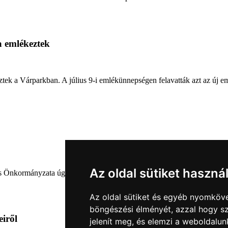
a emlékeztek
ztek a Várparkban. A július 9-i emlékünnepségen felavatták azt az új e
Az oldal sütiket haszná
nkormányzata úgy határozott, hogy parkot nevez el a város díszpolgárá
Az oldal sütiket és egyéb nyomköve
böngészési élményét, azzal hogy sz
eiről
jelenít meg, és elemzi a weboldalu