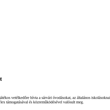
t
tékos vetélkedőre hívta a sárvári óvodásokat, az általános iskolásoknak
Flex támogatásával és közreműködésével valósult meg.