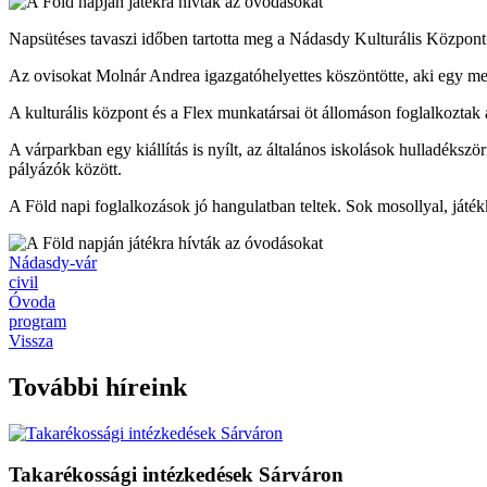
Napsütéses tavaszi időben tartotta meg a Nádasdy Kulturális Központ
Az ovisokat Molnár Andrea igazgatóhelyettes köszöntötte, aki egy mes
A kulturális központ és a Flex munkatársai öt állomáson foglalkoztak 
A várparkban egy kiállítás is nyílt, az általános iskolások hulladéksz
pályázók között.
A Föld napi foglalkozások jó hangulatban teltek. Sok mosollyal, játékk
Nádasdy-vár
civil
Óvoda
program
Vissza
További híreink
Takarékossági intézkedések Sárváron