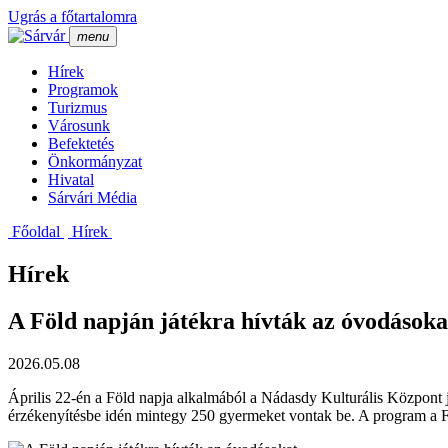
Ugrás a főtartalomra
menu
Hí­rek
Programok
Turizmus
Városunk
Befektetés
Önkormányzat
Hivatal
Sárvári Média
Főoldal
Hí­rek
Hírek
A Föld napján játékra hívták az óvodásoka
2026.05.08
Április 22-én a Föld napja alkalmából a Nádasdy Kulturális Központ já
érzékenyítésbe idén mintegy 250 gyermeket vontak be. A program a 