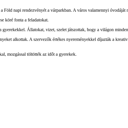
 a Föld napi rendezvényét a várparkban. A város valamennyi óvodáját m
e köré fonta a feladatokat.
a gyerekekkel. Állatokat, vizet, szelet játszottak, hogy a világon minde
örnyeket alkottak. A szervezők értékes nyereményekkel díjazták a kreativ
al, mozgással töltötték az időt a gyerekek.