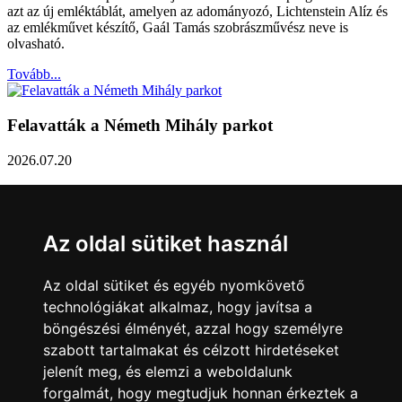
azt az új emléktáblát, amelyen az adományozó, Lichtenstein Alíz és
az emlékművet készítő, Gaál Tamás szobrászművész neve is
olvasható.
Tovább...
Felavatták a Németh Mihály parkot
2026.07.20
Németh Mihály szobrász születésének 100. évfordulóján Sárvár
Város Önkormányzata úgy határozott, hogy parkot nevez el a város
díszpolgáráról a Dévai utca elején. A parkavatót július 8-án tartották
Az oldal sütiket használ
meg.
Tovább...
Az oldal sütiket és egyéb nyomkövető
technológiákat alkalmaz, hogy javítsa a
Közlemény a sárvári képviselő-testület rendkívüli
böngészési élményét, azzal hogy személyre
üléseiről
szabott tartalmakat és célzott hirdetéseket
jelenít meg, és elemzi a weboldalunk
2026.07.20
forgalmát, hogy megtudjuk honnan érkeztek a