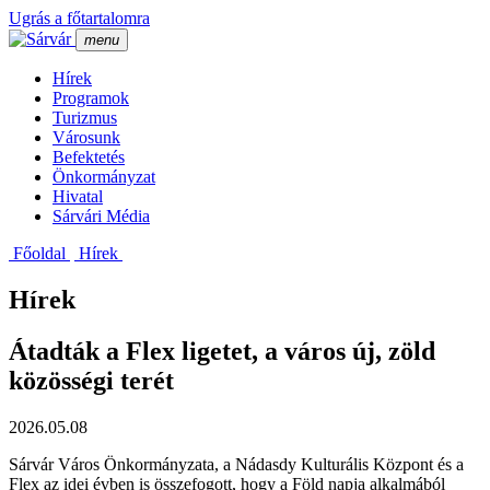
Ugrás a főtartalomra
menu
Hí­rek
Programok
Turizmus
Városunk
Befektetés
Önkormányzat
Hivatal
Sárvári Média
Főoldal
Hí­rek
Hírek
Átadták a Flex ligetet, a város új, zöld
közösségi terét
2026.05.08
Sárvár Város Önkormányzata, a Nádasdy Kulturális Központ és a
Flex az idei évben is összefogott, hogy a Föld napja alkalmából