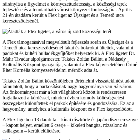
ráirányítsa a figyelmet a környezettudatosság, a közösségi terek
fejlesztése és a fenntartható városi környezet fontosságára. Április
21-én átadásra került a Flex liget az Újsziget és a Temető utca
kereszteződésénél.
A Flex támogatásával megvalósult fejlesztés során az Újsziget és a
Temető utca kereszteződésénél fákat és bokrokat ültettek, valamint
padokat és kültéri hulladékgyűjtőket helyeztek ki. A Flex ligetet Dr.
Máhr Tivadar alpolgármester, Takács Zoltán Bálint, a Nádasdy
Kulturális Központ igazgatója, valamint a Flex képviseletében Őriné
Elter Kornélia környezetvédelmi mérnök adta át.
Takács Zoltán Bálint köszöntőjében történelmi visszatekintést adott,
rámutatott, hogy a parkosításnak nagy hagyománya van Sárváron.
Az önkormányzat már a két világháború között is rendszeresen
foglalkozott a kérdéssel, minden évben komoly költéségvetési
összegeket különítettek el parkok építésére és gondozására. Ez az a
hagyomány, amelyhez a kulturális központ és a Flex kapcsolódott.
A Flex ligetben 13 darab fa – kínai díszkörte és japán díszcseresznye
– kapott helyet, emellett 6 cserje – kikeleti bangita, rózsalonc és
csillagsom – került elültetésre.