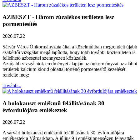
AZBESZT - Három zúzalékos területen lesz
pormentesítés
2026.07.22
Sárvár Város Önkormányzata által a közelmúltban megrendelt újabb
szakértői vizsgálat megállapította, hogy több további közterületen is
fellelhető azbeszttel szennyezett kőzúzalék.
Az újabb vizsgálatok eredményei alapján az önkormányzat az alábbi
területek kalcium klorid oldattal történő pormentesítő kezelését
rendelte meg:
Tovább...
A holokauszt emlékmű felállításának 30
évfordulójára emlékeztek
2026.07.22
A sárvári holokauszt emlékmű felállításának 30. évfordulójára
emlékeztek a Várparkban. A július 9-i emlékünnepségen felavatták