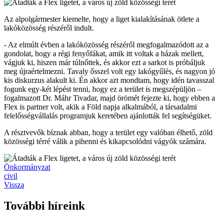
Az alpolgármester kiemelte, hogy a liget kialakításának ötlete a
lakóközösség részéről indult.
- Az elmúlt évben a lakóközösség részéről megfogalmazódott az a
gondolat, hogy a régi fenyőfákat, amik itt voltak a házak mellett,
vágjuk ki, hiszen már túlnőttek, és akkor ezt a sarkot is próbáljuk
meg újraértelmezni. Tavaly ősszel volt egy lakógyűlés, és nagyon jó
kis diskurzus alakult ki. Én akkor azt mondtam, hogy idén tavasszal
fogunk egy-két lépést tenni, hogy ez a terület is megszépüljön –
fogalmazott Dr. Máhr Tivadar, majd örömét fejezte ki, hogy ebben a
Flex is partner volt, akik a Föld napja alkalmából, a társadalmi
felelősségvállalás programjuk keretében ajánlották fel segítségüket.
A résztvevők bíznak abban, hogy a terület egy valóban élhető, zöld
közösségi térré válik a pihenni és kikapcsolódni vágyók számára.
Önkormányzat
civil
Vissza
További híreink