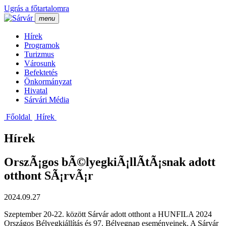
Ugrás a főtartalomra
menu
Hí­rek
Programok
Turizmus
Városunk
Befektetés
Önkormányzat
Hivatal
Sárvári Média
Főoldal
Hí­rek
Hírek
OrszÃ¡gos bÃ©lyegkiÃ¡llÃ­tÃ¡snak adott
otthont SÃ¡rvÃ¡r
2024.09.27
Szeptember 20-22. között Sárvár adott otthont a HUNFILA 2024
Országos Bélyegkiállítás és 97. Bélyegnap eseményeinek. A Sárvár