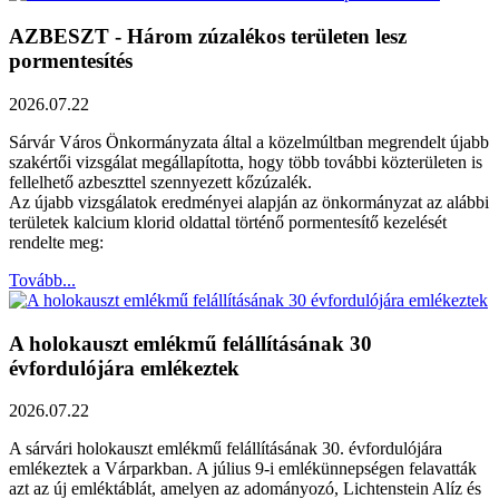
AZBESZT - Három zúzalékos területen lesz
pormentesítés
2026.07.22
Sárvár Város Önkormányzata által a közelmúltban megrendelt újabb
szakértői vizsgálat megállapította, hogy több további közterületen is
fellelhető azbeszttel szennyezett kőzúzalék.
Az újabb vizsgálatok eredményei alapján az önkormányzat az alábbi
területek kalcium klorid oldattal történő pormentesítő kezelését
rendelte meg:
Tovább...
A holokauszt emlékmű felállításának 30
évfordulójára emlékeztek
2026.07.22
A sárvári holokauszt emlékmű felállításának 30. évfordulójára
emlékeztek a Várparkban. A július 9-i emlékünnepségen felavatták
azt az új emléktáblát, amelyen az adományozó, Lichtenstein Alíz és