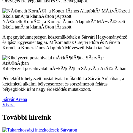
Országos Bélyegkiállítást és 97. Bélyegnapot.
NÃ©meth KornÃ©l, a Koncz JÃ¡nos AlapfokÃº MÅ±vÃ©szeti
Iskola tanÃ¡ra klarinÃ©ton jÃ¡tszott
A megnyitóünnepségen közreműködtek a Sárvári Hagyományőrző
és Íjász Egyesület tagjai. Műsort adtak Csejtei Flóra és Németh
Kornél, a Koncz János Alapfokú Művészeti Iskola tanárai.
Kihelyezett postahivatal mÅ±kÃ¶dÃ¶tt a SÃ¡rvÃ¡r ArÃ©nÃ¡ban
Péntektől kihelyezett postahivatal működött a Sárvár Arénában, a
kétcímletű alkalmi bélyegsorozat és sorszámozott feláras
bélyegblokk iránt nagy érdeklődés mutatkozott.
Sárvár Aréna
Vissza
További híreink