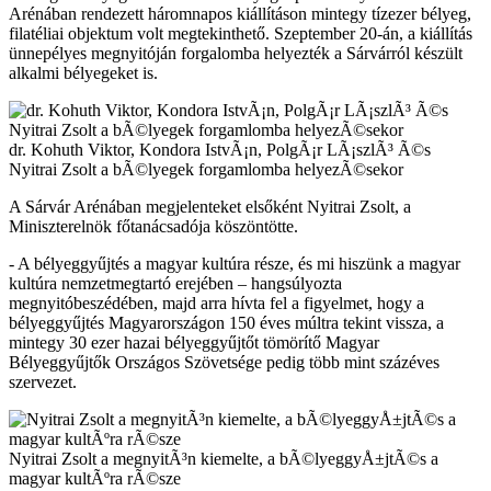
Arénában rendezett háromnapos kiállításon mintegy tízezer bélyeg,
filatéliai objektum volt megtekinthető. Szeptember 20-án, a kiállítás
ünnepélyes megnyitóján forgalomba helyezték a Sárvárról készült
alkalmi bélyegeket is.
dr. Kohuth Viktor, Kondora IstvÃ¡n, PolgÃ¡r LÃ¡szlÃ³ Ã©s
Nyitrai Zsolt a bÃ©lyegek forgamlomba helyezÃ©sekor
A Sárvár Arénában megjelenteket elsőként Nyitrai Zsolt, a
Miniszterelnök főtanácsadója köszöntötte.
- A bélyeggyűjtés a magyar kultúra része, és mi hiszünk a magyar
kultúra nemzetmegtartó erejében – hangsúlyozta
megnyitóbeszédében, majd arra hívta fel a figyelmet, hogy a
bélyeggyűjtés Magyarországon 150 éves múltra tekint vissza, a
mintegy 30 ezer hazai bélyeggyűjtőt tömörítő Magyar
Bélyeggyűjtők Országos Szövetsége pedig több mint százéves
szervezet.
Nyitrai Zsolt a megnyitÃ³n kiemelte, a bÃ©lyeggyÅ±jtÃ©s a
magyar kultÃºra rÃ©sze