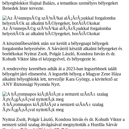
bélyegblokkot Hajnal Balázs, a tematikus személyes bélyegeket
Benedek Imre tervezte.
Az Ã¼nnepsÃ©g szÃ³nÃ³kai alÃ¡Ã­rÃ¡sukkal forgalomba
helyeztÃ©k az alkalmi bÃ©lyegeket, borÃ­tÃ©kokat
A köszöntőbeszédek után sor került a bélyegnapi bélyegek
forgalomba helyezésére. A Sárvárról készült alkalmi bélyegeket és
borítékokat Nyitrai Zsolt, Polgár László, Kondora István és dr.
Kohuth Viktor látta el kézjegyével, és bélyegezte le.
A rendezvény keretében adták át a 2023-ban legszebbnek talált
bélyegért járó elismerést. A legszebb bélyeg a Magyar Zene Háza
alkalmi bélyegblokk lett, tervezője Kara György, a kivitelező az
ANY Biztonsági Nyomda Nyrt.
A hÃ¡romnapos kiÃ¡llÃ­tÃ¡st a nemzeti szÃ­nÅ± szalag
Ã¡tvÃ¡gÃ¡sÃ¡val nyitottÃ¡k meg
Nyitrai Zsolt, Polgár László, Kondora István és dr. Kohuth Viktor a
nemzeti színű szalag átvágásával megnyitották a Hunfila Sárvár