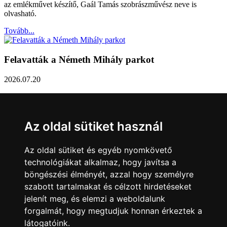
az emlékművet készítő, Gaál Tamás szobrászművész neve is
olvasható.
Tovább...
Felavatták a Németh Mihály parkot
2026.07.20
Németh Mihály szobrász születésének 100. évfordulóján Sárvár
Város Önkormányzata úgy határozott, hogy parkot nevez el a város
díszpolgáráról a Dévai utca elején. A parkavatót július 8-án tartották
Az oldal sütiket használ
meg.
Tovább...
Az oldal sütiket és egyéb nyomkövető
technológiákat alkalmaz, hogy javítsa a
Közlemény a sárvári képviselő-testület rendkívüli
böngészési élményét, azzal hogy személyre
üléseiről
szabott tartalmakat és célzott hirdetéseket
jelenít meg, és elemzi a weboldalunk
2026.07.20
forgalmát, hogy megtudjuk honnan érkeztek a
A sárvári képviselő-testület július 13-án és 16-án is rendkívüli ülést
látogatóink.
tartott. Zárt ülésen tárgyalta a Sárvári Gyógyfürdő Kft. Felügyelő