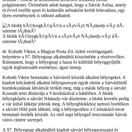
polgármester. Örömének adott hangot, hogy a Sárvár Aréna, amely
öt évvel ezelőtt sport és kulturális arénaként került felavatásra, egy
ilyen eseménynek is otthont adhatott.
A blokk bÃ©lyegkÃ©pÃ©n a sÃ¡rvÃ¡ri NÃ¡dasdy-vÃ¡r dÃ­
szterme lÃ¡thatÃ³
dr. Kohuth Viktor, a Magyar Posta Zrt. üzleti vezérigazgató-
helyettese a 97. Bélyegnap alkalmából köszöntötte a résztvevőket.
Rámutatott, hogy a bélyegnap a hazai és külföldi bélyeggyűjtők
egyik legfontosabb eseménye, igazi ünnep.
Kohuth Viktor bemutatta a Sárvárról készült alkalmi bélyegeket. A
kiadott kétcímletű alkalmi bélyegsorozat egyik eleme a Sárvárfürdő
homlokzatának látványát örökíti meg, míg a másik bélyeg a sárvári
Kossuth teret ábrázolja a Városházával a háttérben. A blokk
bélyegképén a sárvári Nádasdy-vár díszterme, a blokk keretén pedig
a vár külső látképe jelenik meg. A bélyegblokkhoz tartozó borítékon
a sárvári Hild park látható, míg a bélyegsorhoz a Csónakázó-tavat
bemutató boríték készült. Az első napi bélyegző lenyomatán Sárvár
város címere szerepel.
A 97. Bélyegnap alkalmából kiadott sárvári bélyegsorozatot és