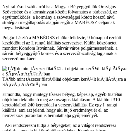
Nyitrai Zsolt szólt arról is: a Magyar Bélyeggyűjtők Országos
Szövetsége és a kormányzat között folyamatos a párbeszéd, az
együttműködés, a kormány a szövetséggel kötött hosszú távú
stratégiai megállapodás alapján segíti a MABÉOSZ céljainak
megvalósítását.
Polgár László a MABÉOSZ elnöke felidézte, 9 hónappal ezelőtt
kezdődött el az I. rangú kiállítás szervezése. Külön köszönetet
mondott Kondora Istvánnak, Sárvár város polgármesterének, a
sárvári bélyeggyűjtő körnek és a szervezőbizottság tagjainak a
szervezőmunkáért.
TÃ¶bb mint tÃ­zezer filatÃ©liai objektum kerÃ¼lt kiÃ¡llÃ­tÃ¡sra a
SÃ¡rvÃ¡r ArÃ©nÃ¡ban
Elmondta, hogy mintegy tízezer bélyeg, képeslap, egyéb filatéliai
objektum tekinthető meg az országos kiállításon. A kiállított 310
keretoldalból 240 keretoldal a versenykiállítás. Ez egy I. rangú
kiállítás, ami azt jelenti, hogy aki itt jó eredményt ér el, az
nemzetközi porondon is bemutathatja gyűjteményét.
- Aki rendszerezni tudja a bélyegeket, az a világot rendszerezi
nekünk – emelte ki köszöntőbeszédében Kondora István