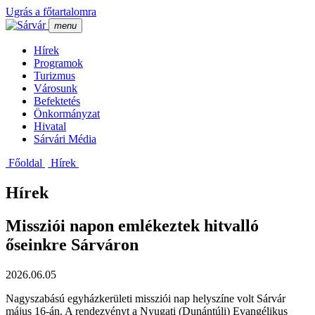
Ugrás a főtartalomra
menu
Hí­rek
Programok
Turizmus
Városunk
Befektetés
Önkormányzat
Hivatal
Sárvári Média
Főoldal
Hí­rek
Hírek
Missziói napon emlékeztek hitvalló
őseinkre Sárváron
2026.06.05
Nagyszabású egyházkerületi missziói nap helyszíne volt Sárvár
május 16-án. A rendezvényt a Nyugati (Dunántúli) Evangélikus