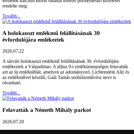
területek kalcium klorid oldattal történő pormentesítő kezelését
rendelte meg:
Tovább...
A holokauszt emlékmű felállításának 30
évfordulójára emlékeztek
2026.07.22
A sárvári holokauszt emlékmű felállításának 30. évfordulójára
emlékeztek a Várparkban. A július 9-i emlékünnepségen felavatták
azt az új emléktáblát, amelyen az adományozó, Lichtenstein Alíz és
az emlékművet készítő, Gaál Tamás szobrászművész neve is
olvasható.
Tovább...
Felavatták a Németh Mihály parkot
2026.07.20
Németh Mihály szobrász születésének 100. évfordulóján Sárvár