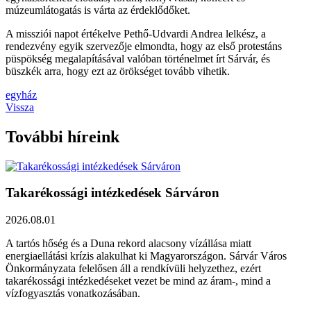
múzeumlátogatás is várta az érdeklődőket.
A missziói napot értékelve Pethő-Udvardi Andrea lelkész, a
rendezvény egyik szervezője elmondta, hogy az első protestáns
püspökség megalapításával valóban történelmet írt Sárvár, és
büszkék arra, hogy ezt az örökséget tovább vihetik.
egyház
Vissza
További híreink
Takarékossági intézkedések Sárváron
2026.08.01
A tartós hőség és a Duna rekord alacsony vízállása miatt
energiaellátási krízis alakulhat ki Magyarországon. Sárvár Város
Önkormányzata felelősen áll a rendkívüli helyzethez, ezért
takarékossági intézkedéseket vezet be mind az áram-, mind a
vízfogyasztás vonatkozásában.