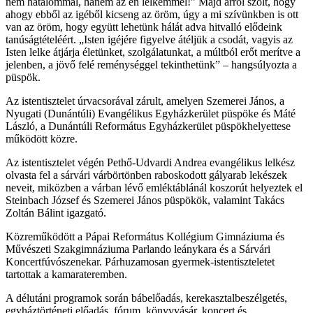
nem hatalommal, hanem az én lelkemmel!” Majd arról szólt, hogy
ahogy ebből az igéből kicseng az öröm, úgy a mi szívünkben is ott
van az öröm, hogy együtt lehetünk hálát adva hitvalló elődeink
tanúságtételéért. „Isten igéjére figyelve átéljük a csodát, vagyis az
Isten lelke átjárja életünket, szolgálatunkat, a múltból erőt merítve a
jelenben, a jövő felé reménységgel tekinthetünk” – hangsúlyozta a
püspök.
Az istentisztelet úrvacsorával zárult, amelyen Szemerei János, a
Nyugati (Dunántúli) Evangélikus Egyházkerület püspöke és Máté
László, a Dunántúli Református Egyházkerület püspökhelyettese
működött közre.
Az istentisztelet végén Pethő-Udvardi Andrea evangélikus lelkész
olvasta fel a sárvári várbörtönben raboskodott gályarab lekészek
neveit, miközben a várban lévő emléktáblánál koszorút helyeztek el
Steinbach József és Szemerei János püspökök, valamint Takács
Zoltán Bálint igazgató.
Közreműködött a Pápai Református Kollégium Gimnáziuma és
Művészeti Szakgimnáziuma Parlando leánykara és a Sárvári
Koncertfúvószenekar. Párhuzamosan gyermek-istentiszteletet
tartottak a kamarateremben.
A délutáni programok során bábelőadás, kerekasztalbeszélgetés,
egyháztörténeti előadás, fórum, könyvvásár, koncert és