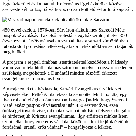
Egyházkerület és Dunántúli Református Egyházkerület közösen
szervezte két fontos, Sárvárhoz szorosan köthető évforduló kapcsán.
450 évvel ezelőtt, 1576-ban Sárváron alakult meg Szegedi Máté
püspökké avatásával az első protestáns egyházkerület, illetve 350
évvel ezelőtt, 1676 májusában szabadultak a sárvári várbörtönben
raboskodott protestáns lelkészek, akik a nehéz időkben sem tagadták
meg hitüket.
A program a reggeli órákban istentisztelettel kezdődött a Nádasdy-
vár udvarán felállított hatalmas sátorban, amelyet a rossz idő ellenére
zsúfolásig megtöltöttek a Dunántúl minden részéről érkezett
evangélikus és református hívek.
A megjelenteket a házigazda, Sárvári Evangélikus Gyülekezet
képviseletében Pethő Attila lekész köszöntötte. Mint mondta, egy
ilyen rohanó világban önmagában is nagy ajándék, hogy Szegedi
Máté lekész püspökké választása után 450 esztendővel, ezen
örökséget tovább víve, mi maiak szólhatunk Isten felséges dolgairól
és hirdethetjük Krisztus evangéliumát. „Így erősítsen minket Isten
szent lelke, hogy eme erős vár falai között oltalmat leljünk életünk
forrásánál, uránál, erős váránál” – hangsúlyozta a lelkész.