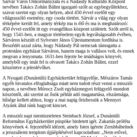
Sárvár Város Önkormányzata és a Nádasdy Kulturális Központ
nevében Takács Zoltán Bálint igazgató szólt az egybegyűltekhez,
szavai szerint egy olyan helyen, ahol 450 évvel ezelőtt egy
világraszóló esemény, egy csoda történt. Sárvár a világ egy olyan
térképére került fel, amely térkép ma is élő és ma is meghatározó:
450 évvel ezelőtt itt egy evangélikus központ született. Szólt arról is,
hogy 1541-ben, a magyar történelem egyik legválságosabb évében,
Sárváron készült el Sylvester János Újtestamentum fordítása is.
Beszédét azzal zárta, hogy Nádasdy Pál nemcsak támogatta a
protestáns egyházat Sárváron, hanem maga is vallásos volt, és ennek
megvan a lenyomata. 1631-ben fejezte be imádságos könyvét,
amelyből egy imát fel is olvasott Takács Zoltán Bálint, ezzel
köszöntve a jelenlévőket.
A Nyugati (Dunántúli) Egyházkerület felügyelője, Mészáros Tamás
egyéb hivatalos elfoglaltsága miatt nem tudott részt venni a missziói
napon, a nevében Mórocz Zsolt egyházmegyei felügyelő mondott
köszöntőt, aki szerint az ősök példát adó magatartása, elszántsága,
hűsége kellett ahhoz, hogy a mai napig őrizhessük a Mennyei
Atyánk által ránk hagyott kincset.
A missziói napi istentiszteleten Steinbach József, a Dunántúli
Református Egyházkerület püspöke hirdetett igét. Zakariás próféta
könyvének 4. fejezetéből idézett, amely Isten ígérete Zerubbábelnek
a jeruzsálemi templom újjáépítésével kapcsolatban: „Nem erővel,