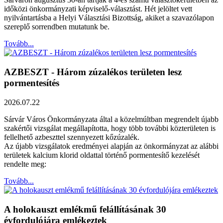
időközi önkormányzati képviselő-választást. Hét jelöltet vett
nyilvántartásba a Helyi Választási Bizottság, akiket a szavazólapon
szereplő sorrendben mutatunk be.
Tovább...
AZBESZT - Három zúzalékos területen lesz
pormentesítés
2026.07.22
Sárvár Város Önkormányzata által a közelmúltban megrendelt újabb
szakértői vizsgálat megállapította, hogy több további közterületen is
fellelhető azbeszttel szennyezett kőzúzalék.
Az újabb vizsgálatok eredményei alapján az önkormányzat az alábbi
területek kalcium klorid oldattal történő pormentesítő kezelését
rendelte meg:
Tovább...
A holokauszt emlékmű felállításának 30
évfordulójára emlékeztek