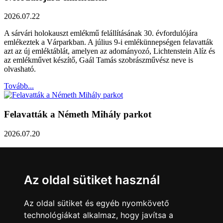
2026.07.22
A sárvári holokauszt emlékmű felállításának 30. évfordulójára
emlékeztek a Várparkban. A július 9-i emlékünnepségen felavatták
azt az új emléktáblát, amelyen az adományozó, Lichtenstein Alíz és
az emlékművet készítő, Gaál Tamás szobrászművész neve is
olvasható.
Tovább...
Felavatták a Németh Mihály parkot
2026.07.20
Németh Mihály szobrász születésének 100. évfordulóján Sárvár
Város Önkormányzata úgy határozott, hogy parkot nevez el a város
díszpolgáráról a Dévai utca elején. A parkavatót július 8-án tartották
Az oldal sütiket használ
meg.
Tovább...
Az oldal sütiket és egyéb nyomkövető
technológiákat alkalmaz, hogy javítsa a
Közlemény a sárvári képviselő-testület rendkívüli