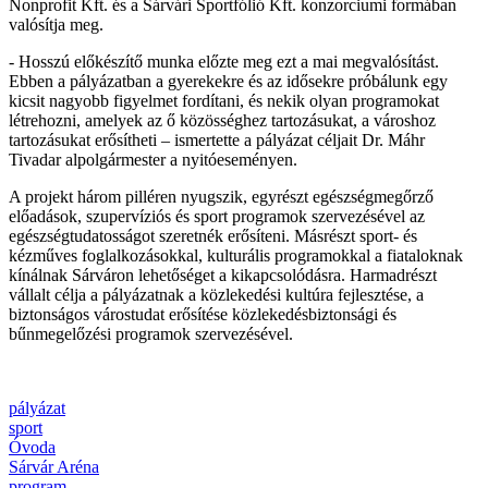
Nonprofit Kft. és a Sárvári Sportfólió Kft. konzorciumi formában
valósítja meg.
- Hosszú előkészítő munka előzte meg ezt a mai megvalósítást.
Ebben a pályázatban a gyerekekre és az idősekre próbálunk egy
kicsit nagyobb figyelmet fordítani, és nekik olyan programokat
létrehozni, amelyek az ő közösséghez tartozásukat, a városhoz
tartozásukat erősítheti – ismertette a pályázat céljait Dr. Máhr
Tivadar alpolgármester a nyitóeseményen.
A projekt három pilléren nyugszik, egyrészt egészségmegőrző
előadások, szupervíziós és sport programok szervezésével az
egészségtudatosságot szeretnék erősíteni. Másrészt sport- és
kézműves foglalkozásokkal, kulturális programokkal a fiataloknak
kínálnak Sárváron lehetőséget a kikapcsolódásra. Harmadrészt
vállalt célja a pályázatnak a közlekedési kultúra fejlesztése, a
biztonságos várostudat erősítése közlekedésbiztonsági és
bűnmegelőzési programok szervezésével.
pályázat
sport
Óvoda
Sárvár Aréna
program