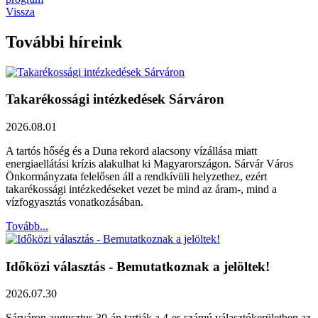
Vissza
További híreink
Takarékossági intézkedések Sárváron
2026.08.01
A tartós hőség és a Duna rekord alacsony vízállása miatt
energiaellátási krízis alakulhat ki Magyarországon. Sárvár Város
Önkormányzata felelősen áll a rendkívüli helyzethez, ezért
takarékossági intézkedéseket vezet be mind az áram-, mind a
vízfogyasztás vonatkozásában.
Tovább...
Időközi választás - Bemutatkoznak a jelöltek!
2026.07.30
Sárváron augusztus 30-án tartják a 4-es számú választókerületben az