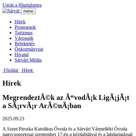
Ugrás a főtartalomra
menu
Hí­rek
Programok
Turizmus
Városunk
Befektetés
Önkormányzat
Hivatal
Sárvári Média
Főoldal
Hí­rek
Hírek
MegrendeztÃ©k az Ã“vodÃ¡k LigÃ¡jÃ¡t
a SÃ¡rvÃ¡r ArÃ©nÃ¡ban
2025.09.23
A Szent Piroska Katolikus Óvoda és a Sárvári Vármelléki Óvoda
nagycsoportosai szeptember 17-én a kézilabdával és a labdarúgással