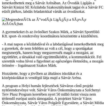
ismerkedhettek meg a Sárvár Arénában. Az Óvodák Ligáján a
Sárvári Kinizsi SE Kézilabda Szakosztályának tagjai és a Sárvár FC
edzői játékos, labdás feladatokkal várták az óvodásokat.
A gyermekeket és az óvónőket Szakos Márk, a Sárvári Sportfólió
Kft. sport- és rendezvény koordinátora köszöntötte a küzdőtéren.
- A mai napon a kézilabdával és a labdarúgással ismerkedhettek meg
a gyerekek, de nem feltétlen az volt a cél, hogy a sportágakat
megismerjék, hanem hogy megszeressék magát a mozgást, az
együttlétet, a társakkal való együttműködést, a kommunikációt. Fel
szerettük volna hívni a figyelmet az egészséges életmódra, a mozgás
örömére – fogalmazott Szakos Márk.
Hozzátette, hogy a jövőben az általános iskolákat és a
középiskolákat is vendégül látja majd a Sárvár Aréna.
A program a Helyi humán fejlesztések Sárváron című projekt
nyitórendezvénye volt. Sárvár Város Önkormányzata a Széchenyi
Terv Plusz Program keretében nyert 50 millió forint vissza nem
térítendő európai uniós támogatást. A projektet Sárvár Város
Önkormányzata, Sárvár Város Polgárőr Egyesülete, a Sárvári Média