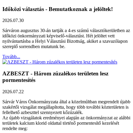
Időközi választás - Bemutatkoznak a jelöltek!
2026.07.30
Sárváron augusztus 30-án tartják a 4-es számú választókerületben az
időközi önkormányzati képviselő-választást. Hét jelöltet vett
nyilvántartásba a Helyi Választási Bizottság, akiket a szavazólapon
szereplő sorrendben mutatunk be.
Tovább...
AZBESZT - Három zúzalékos területen lesz
pormentesítés
2026.07.22
Sárvár Város Önkormányzata által a közelmúltban megrendelt újabb
szakértői vizsgálat megállapította, hogy több további közterületen is
fellelhető azbeszttel szennyezett kőzúzalék.
Az újabb vizsgálatok eredményei alapján az önkormányzat az alábbi
területek kalcium klorid oldattal történő pormentesítő kezelését
rendelte meg: