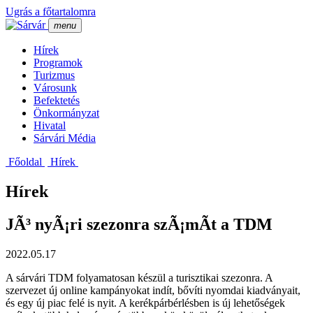
Ugrás a főtartalomra
menu
Hí­rek
Programok
Turizmus
Városunk
Befektetés
Önkormányzat
Hivatal
Sárvári Média
Főoldal
Hí­rek
Hírek
JÃ³ nyÃ¡ri szezonra szÃ¡mÃ­t a TDM
2022.05.17
A sárvári TDM folyamatosan készül a turisztikai szezonra. A
szervezet új online kampányokat indít, bővíti nyomdai kiadványait,
és egy új piac felé is nyit. A kerékpárbérlésben is új lehetőségek