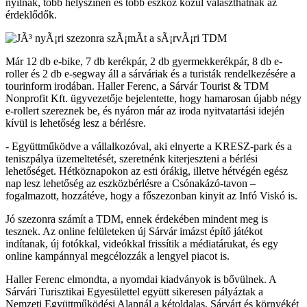
nyílnak, több helyszínen és több eszköz közül választhatnak az
érdeklődők.
Már 12 db e-bike, 7 db kerékpár, 2 db gyermekkerékpár, 8 db e-
roller és 2 db e-segway áll a sárváriak és a turisták rendelkezésére a
tourinform irodában. Haller Ferenc, a Sárvár Tourist & TDM
Nonprofit Kft. ügyvezetője bejelentette, hogy hamarosan újabb négy
e-rollert szereznek be, és nyáron már az iroda nyitvatartási idején
kívül is lehetőség lesz a bérlésre.
- Együttműködve a vállalkozóval, aki elnyerte a KRESZ-park és a
teniszpálya üzemeltetését, szeretnénk kiterjeszteni a bérlési
lehetőséget. Hétköznapokon az esti órákig, illetve hétvégén egész
nap lesz lehetőség az eszközbérlésre a Csónakázó-tavon –
fogalmazott, hozzátéve, hogy a főszezonban kinyit az Infó Viskó is.
Jó szezonra számít a TDM, ennek érdekében mindent meg is
tesznek. Az online felületeken új Sárvár imázst építő játékot
indítanak, új fotókkal, videókkal frissítik a médiatárukat, és egy
online kampánnyal megcélozzák a lengyel piacot is.
Haller Ferenc elmondta, a nyomdai kiadványok is bővülnek. A
Sárvári Turisztikai Egyesülettel együtt sikeresen pályáztak a
Nemzeti Együttműködési Alapnál a kétoldalas, Sárvárt és környékét