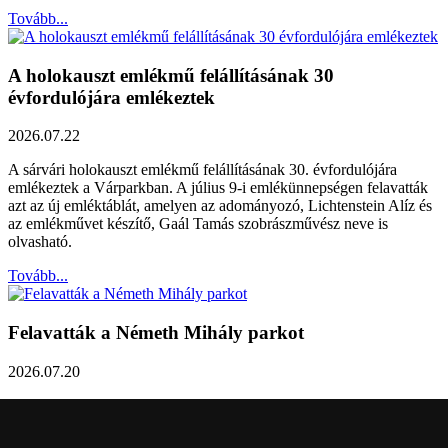
Tovább...
A holokauszt emlékmű felállításának 30
évfordulójára emlékeztek
2026.07.22
A sárvári holokauszt emlékmű felállításának 30. évfordulójára
emlékeztek a Várparkban. A július 9-i emlékünnepségen felavatták
azt az új emléktáblát, amelyen az adományozó, Lichtenstein Alíz és
az emlékművet készítő, Gaál Tamás szobrászművész neve is
olvasható.
Tovább...
Felavatták a Németh Mihály parkot
2026.07.20
Németh Mihály szobrász születésének 100. évfordulóján Sárvár
Város Önkormányzata úgy határozott, hogy parkot nevez el a város
díszpolgáráról a Dévai utca elején. A parkavatót július 8-án tartották