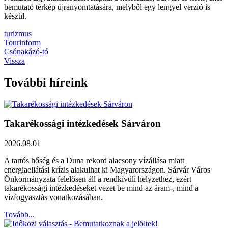
bemutató térkép újranyomtatására, melyből egy lengyel verzió is
készül.
turizmus
Tourinform
Csónakázó-tó
Vissza
További híreink
Takarékossági intézkedések Sárváron
2026.08.01
A tartós hőség és a Duna rekord alacsony vízállása miatt
energiaellátási krízis alakulhat ki Magyarországon. Sárvár Város
Önkormányzata felelősen áll a rendkívüli helyzethez, ezért
takarékossági intézkedéseket vezet be mind az áram-, mind a
vízfogyasztás vonatkozásában.
Tovább...