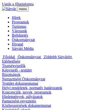
Ugrás a főtartalomra
menu
Hí­rek
Programok
Turizmus
Városunk
Befektetés
Önkormányzat
Hivatal
Sárvári Média
Főoldal
Önkormányzat
Zöldebb Sárvárért
Elérhetőség
Tisztségviselők
Képviselő - testület
Bizottságok
Nemzetiségi Önkormányzat
Testület dokumentumai
Helyi rendeletek, normatí­v határozatok
Koncepciók, tervek, programok
Hirdetmények, pályázatok
Partnerségi egyeztetés
Közbeszerzések dokumentumai
Közérdekű adatok