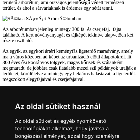
területű arborétum, ami országos jelentőségű védett természeti
terület, és ahol a sárváriaknak is érdemes egy sétát tenni.
Az arborétumban jelenleg mintegy 300 fa- és cserjefaj, -fajta
található. A kert növényanyagát és tájképét tekintve alapvetően két
részre osztható.
Az egyik, az egykori ártéri keményfás ligeterdő maradvány, amely
ma a város közepén ad képet az urbanizáció előtti állapotokról. Itt
300 éves ősi kocsányos tölgyek, magas kőrisek és szálanként
megmaradt, de jobbára csak fiatalabb mezei szil példányok uralják a
területet, körülölelve a mintegy egy hektáros halastavat, a ligeterdők
megszokott elegyfajaival és cserjefajaival.
Az arborétum másik része a hagyományos értelemben vett
arborétum, ahol a 200 évvel ezelőtt megkezdett angolpark alapjain
alakult ki a mai összkép. Az arborétum talán legnagyobb értékét
Az oldal sütiket használ
minden bizonnyal ezek az évszázados példányok képezik.
Vissza
Az oldal sütiket és egyéb nyomkövető
technológiákat alkalmaz, hogy javítsa a
Sárváriaknak
böngészési élményét, azzal hogy személyre