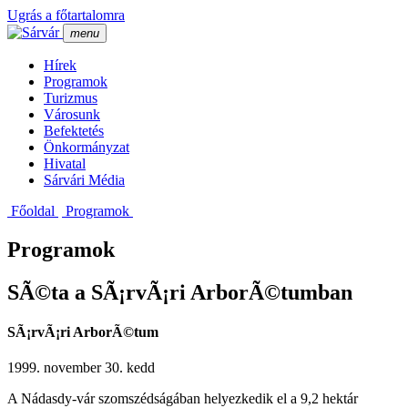
Ugrás a főtartalomra
menu
Hí­rek
Programok
Turizmus
Városunk
Befektetés
Önkormányzat
Hivatal
Sárvári Média
Főoldal
Programok
Programok
SÃ©ta a SÃ¡rvÃ¡ri ArborÃ©tumban
SÃ¡rvÃ¡ri ArborÃ©tum
1999. november 30. kedd
A Nádasdy-vár szomszédságában helyezkedik el a 9,2 hektár