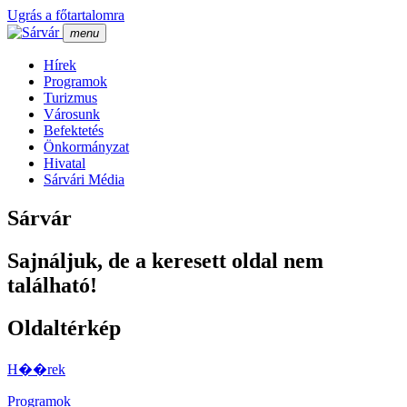
Ugrás a főtartalomra
menu
Hí­rek
Programok
Turizmus
Városunk
Befektetés
Önkormányzat
Hivatal
Sárvári Média
Sárvár
Sajnáljuk, de a keresett oldal nem
található!
Oldaltérkép
H��rek
Programok