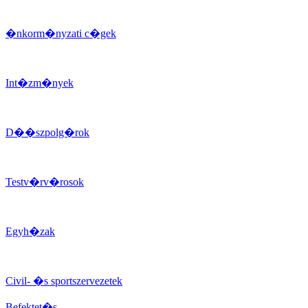
�nkorm�nyzati c�gek
Int�zm�nyek
D��szpolg�rok
Testv�rv�rosok
Egyh�zak
Civil- �s sportszervezetek
Befektet�s