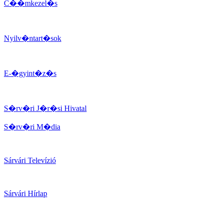
C��mkezel�s
Nyilv�ntart�sok
E-�gyint�z�s
S�rv�ri J�r�si Hivatal
S�rv�ri M�dia
Sárvári Televízió
Sárvári Hírlap