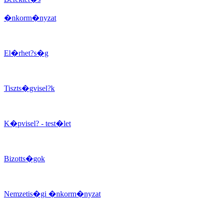
�nkorm�nyzat
El�rhet?s�g
Tiszts�gvisel?k
K�pvisel? - test�let
Bizotts�gok
Nemzetis�gi �nkorm�nyzat