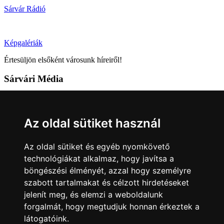
Sárvár Rádió
Képgalériák
Értesüljön elsőként városunk híreiről!
Sárvári Média
9600 Sárvár, Móricz Zsigmond u. 4.
Tel: +36 95 320 261
Az oldal sütiket használ
hirlap@sarvar.hu
Az oldal sütiket és egyéb nyomkövető
Kövess minket!
technológiákat alkalmaz, hogy javítsa a
böngészési élményét, azzal hogy személyre
Sárvár lendületben
Sárvár lendületben
szabott tartalmakat és célzott hirdetéseket
Nyilatkozatok
jelenít meg, és elemzi a weboldalunk
forgalmát, hogy megtudjuk honnan érkeztek a
Impresszum
Felhasználási feltételek
Adatkezelési tájékoztató
látogatóink.
Akadálymentesítési nyilatkozat