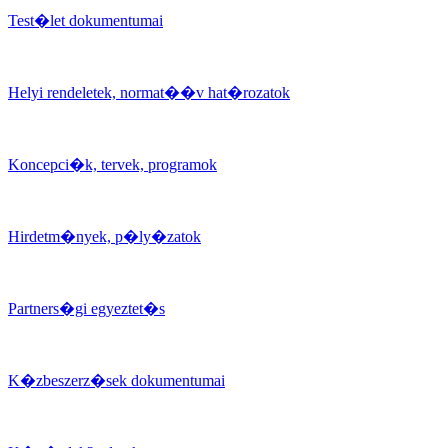
Test�let dokumentumai
Helyi rendeletek, normat��v hat�rozatok
Koncepci�k, tervek, programok
Hirdetm�nyek, p�ly�zatok
Partners�gi egyeztet�s
K�zbeszerz�sek dokumentumai