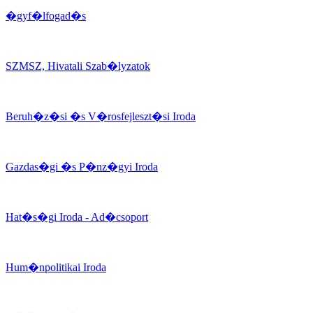
�gyf�lfogad�s
SZMSZ, Hivatali Szab�lyzatok
Beruh�z�si �s V�rosfejleszt�si Iroda
Gazdas�gi �s P�nz�gyi Iroda
Hat�s�gi Iroda - Ad�csoport
Hum�npolitikai Iroda