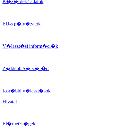
K�z�rdek? adatok
EU-s p�ly�zatok
V�laszt�si inform�ci�k
Z�ldebb S�rv�r�rt
Kor�bbi v�laszt�sok
Hivatal
El�rhet?s�gek