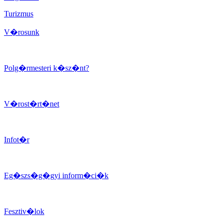
Turizmus
V�rosunk
Polg�rmesteri k�sz�nt?
V�rost�rt�net
Infot�r
Eg�szs�g�gyi inform�ci�k
Fesztiv�lok