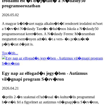
Irodalmi est �s d�j�tad� a N�dasdy50
programsorozatban
2026.05.02
A magyar k�lt�szet napja alkalm�b�l rendezett irodalmi m?sort
a S�rv�ri N�dasdy Tam�s �ltal�nos Iskola a N�dasdy50
programsorozat keret�ben. A N�dasdy Ferenc M�zeumban
megtartott esem�nyen adt�k �t a vers- �s pr�za�r�
p�ly�zat d�jait is.
Tov�bb...
Egy nap az elfogad�s jegy�ben - Autizmus
vil�gnapi program S�rv�ron
2026.04.21
�prilis 2-�n szakmai el?ad�ssal �s kultur�lis programmal
h�vt�k fel a figyelmet az autizmus vil�gnapj�ra S�rv�ron,