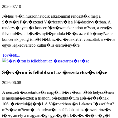
2026.07.10
J�lius 4-�n huszonhatodik alkalommal rendezt�k meg a
S�rv�ri F�v�szenei V�rfesztiv�lt a N�dasdy-v�rban. A
rendezv�nyen �t koncertf�v�szenekar adott m?sort, a zen�s
felvonul�s, a k�z�s nyit�produkci� �s az esti k�nny?zenei
koncertek pedig ism�t t�bb sz�z �rdekl?d?t vonzottak a v�ros
egyik legkedveltebb kultur�lis esem�ny�re.
Tov�bb...
S�rv�ron is fellobbant az �sszetartoz�s t�ze
2026.06.08
A nemzeti �sszetartoz�s napj�n S�rv�ron t�bb helysz�nen
is megeml�keztek a trianoni b�kedikt�tum al��r�s�nak
106. �vfordul�j�r�l. A V�rparkban �s Lakatos J�zsef fest?
m?v�sz m?term�nek udvar�n is fellobbant az �sszetartoz�s
t�ze, amely a magyars�g egys�g�t, k�z�s �r�ks�g�t