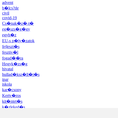
advent
b�lcs?de
civil
covid-19
Cs�nak�z�-t�
eg�szs�g�gy
egyh�z
EU-s p�ly�zatok
fejleszt�s
fesztiv�l
fogad��ra
Hegyk�zs�g
hivatal
hullad�ksz�ll�t�s
ipar
iskola
kar�csony
Kertv�ros
kit�ntet�s
k�zleked�s
kult�ra
mindenszentek