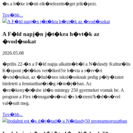
�s a b�ke ir�nti elk�telezetts�get jelk�pezi.
Tov�bb...
A F�ld napj�n j�t�kra h�vt�k az
�vod�sokat
2026.05.08
�prilis 22-�n a F�ld napja alkalm�b�l a N�dasdy Kultur�lis
K�zpont j�t�kos vet�lked?re h�vta a s�rv�ri
�vod�sokat, az �ltal�nos iskol�soknak pedig p�ly�zatot
hirdetett a fenntarthat�s�g t�m�j�ban. Az
�rz�keny�t�sbe id�n mintegy 250 gyermeket vontak be. A
program a Flex t�mogat�s�val �s k�zrem?k�d�s�vel
val�sult meg.
Tov�bb...