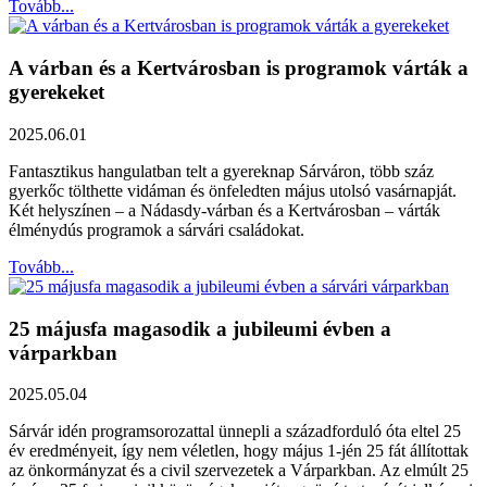
Tovább...
A várban és a Kertvárosban is programok várták a
gyerekeket
2025.06.01
Fantasztikus hangulatban telt a gyereknap Sárváron, több száz
gyerkőc tölthette vidáman és önfeledten május utolsó vasárnapját.
Két helyszínen – a Nádasdy-várban és a Kertvárosban – várták
élménydús programok a sárvári családokat.
Tovább...
25 májusfa magasodik a jubileumi évben a
várparkban
2025.05.04
Sárvár idén programsorozattal ünnepli a századforduló óta eltel 25
év eredményeit, így nem véletlen, hogy május 1-jén 25 fát állítottak
az önkormányzat és a civil szervezetek a Várparkban. Az elmúlt 25