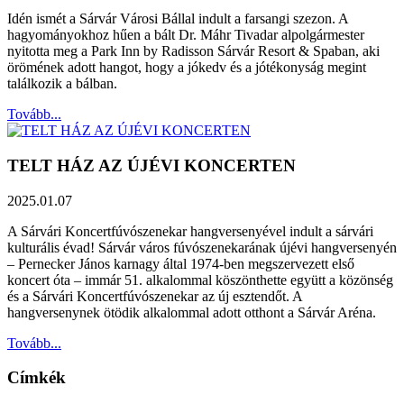
Idén ismét a Sárvár Városi Bállal indult a farsangi szezon. A
hagyományokhoz hűen a bált Dr. Máhr Tivadar alpolgármester
nyitotta meg a Park Inn by Radisson Sárvár Resort & Spaban, aki
örömének adott hangot, hogy a jókedv és a jótékonyság megint
találkozik a bálban.
Tovább...
TELT HÁZ AZ ÚJÉVI KONCERTEN
2025.01.07
A Sárvári Koncertfúvószenekar hangversenyével indult a sárvári
kulturális évad! Sárvár város fúvószenekarának újévi hangversenyén
– Pernecker János karnagy által 1974-ben megszervezett első
koncert óta – immár 51. alkalommal köszönthette együtt a közönség
és a Sárvári Koncertfúvószenekar az új esztendőt. A
hangversenynek ötödik alkalommal adott otthont a Sárvár Aréna.
Tovább...
Címkék