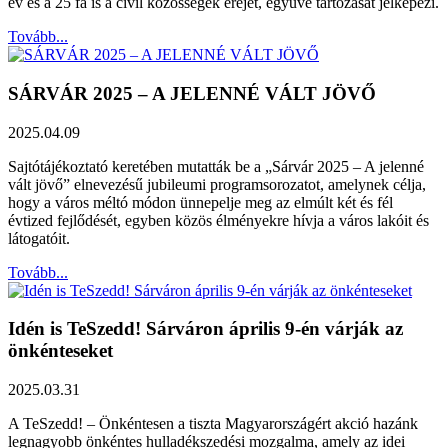
év és a 25 fa is a civil közösségek erejét, együvé tartozását jelképezi.
Tovább...
SÁRVÁR 2025 – A JELENNÉ VÁLT JÖVŐ
2025.04.09
Sajtótájékoztató keretében mutatták be a „Sárvár 2025 – A jelenné
vált jövő” elnevezésű jubileumi programsorozatot, amelynek célja,
hogy a város méltó módon ünnepelje meg az elmúlt két és fél
évtized fejlődését, egyben közös élményekre hívja a város lakóit és
látogatóit.
Tovább...
Idén is TeSzedd! Sárváron április 9-én várják az
önkénteseket
2025.03.31
A TeSzedd! – Önkéntesen a tiszta Magyarországért akció hazánk
legnagyobb önkéntes hulladékszedési mozgalma, amely az idei