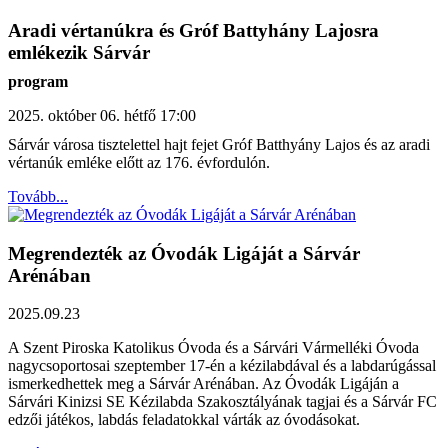
Aradi vértanúkra és Gróf Battyhány Lajosra
emlékezik Sárvár
program
2025. október 06. hétfő
17:00
Sárvár városa tisztelettel hajt fejet Gróf Batthyány Lajos és az aradi
vértanúk emléke előtt az 176. évfordulón.
Tovább...
Megrendezték az Óvodák Ligáját a Sárvár
Arénában
2025.09.23
A Szent Piroska Katolikus Óvoda és a Sárvári Vármelléki Óvoda
nagycsoportosai szeptember 17-én a kézilabdával és a labdarúgással
ismerkedhettek meg a Sárvár Arénában. Az Óvodák Ligáján a
Sárvári Kinizsi SE Kézilabda Szakosztályának tagjai és a Sárvár FC
edzői játékos, labdás feladatokkal várták az óvodásokat.