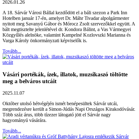
2026.01.26
A 18. Sárvár Városi Bállal kezdődött el a báli szezon a Park Inn
Hotelben január 17-én, amelyet Dr. Máhr Tivadar alpolgármester
nyitott meg Savanyú Gábor és Mórocz Zsolt szervezőkkel együtt. A
bált megtisztelte jelenlétével dr. Kondora Bálint, a Vas Vármegyei
Közgyűlés alelnöke, valamint Kampelné Kozlovszki Marianna és
Varga Károly önkormányzati képviselők is.
Tovább...
Vásári portékák, ízek, illatok, muzsikaszó töltötte
meg a belváros utcáit
2025.11.07
Október utolsó hétvégéjén ismét benépesültek Sárvár utcái,
megrendezésre került a Simon-Júdás Napi Országos Kirakodóvásár.
Több száz árus, több tízezer látogató jött el Sárvár nagy
hagyományú vásárára.
Tovább...