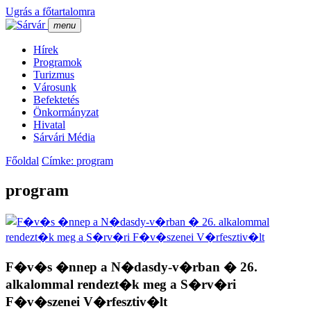
Ugrás a főtartalomra
menu
Hí­rek
Programok
Turizmus
Városunk
Befektetés
Önkormányzat
Hivatal
Sárvári Média
Főoldal
Címke: program
program
F�v�s �nnep a N�dasdy-v�rban � 26.
alkalommal rendezt�k meg a S�rv�ri
F�v�szenei V�rfesztiv�lt