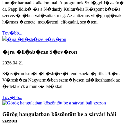
imm�r harmadik alkalommal. A programok Szil�gyi J�zsefn�
dr. Papp Ildik� �s a N�dasdy Kultur�lis K�zpont k�z�s
szervez�s�ben val�sultak meg. Az autizmus vil�gnapj�nak
h�rmas �zenete: meg�rteni, elfogadni, seg�teni.
Tov�bb...
�jra �ll�sb�rze S�rv�ron
2026.04.21
S�rv�ron ism�t �ll�sb�rz�t rendeznek: �prilis 29-�n a
V�rosh�za Nagyterm�ben szem�lyesen tal�lkozhatnak az
�rdekl?d?k a munk�ltat�kkal.
Tov�bb...
Görög hangulatban köszöntött be a sárvári báli
szezon