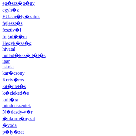
eg�szs�g�gy
egyh�z
EU-s p�ly�zatok
fejleszt�s
fesztiv�l
fogad��ra
Hegyk�zs�g
hivatal
hullad�ksz�ll�t�s
ipar
iskola
kar�csony
Kertv�ros
kit�ntet�s
k�zleked�s
kult�ra
mindenszentek
N�dasdy-v�r
�nkorm�nyzat
�voda
p�ly�zat