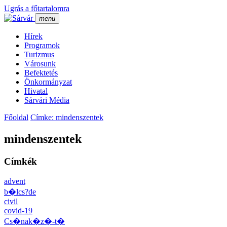
Ugrás a főtartalomra
menu
Hí­rek
Programok
Turizmus
Városunk
Befektetés
Önkormányzat
Hivatal
Sárvári Média
Főoldal
Címke: mindenszentek
mindenszentek
Címkék
advent
b�lcs?de
civil
covid-19
Cs�nak�z�-t�