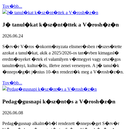
Tov�bb...
J� tanul�kat k�sz�nt�ttek a V�rosh�z�n
2026.06.24
S�rv�r V�ros �nkorm�nyzata elismer�sben r�szes�tette
azokat a tanul�kat, akik a 2025/2026-os tan�vben kimagasl�
eredm�nyeket �rtek el valamilyen v�rmegyei vagy orsz�gos
tanulm�nyi, kultur�lis, illetve zenei versenyen. A j� tanul�k
�nneps�g�t j�nius 10-�n rendezt�k meg a V�rosh�z�n.
Tov�bb...
Pedag�gusnapi k�sz�nt�s a V�rosh�z�n
2026.06.08
Pedag�gusnap alkalm�b�l rendezett �nneps�get S�rv�r