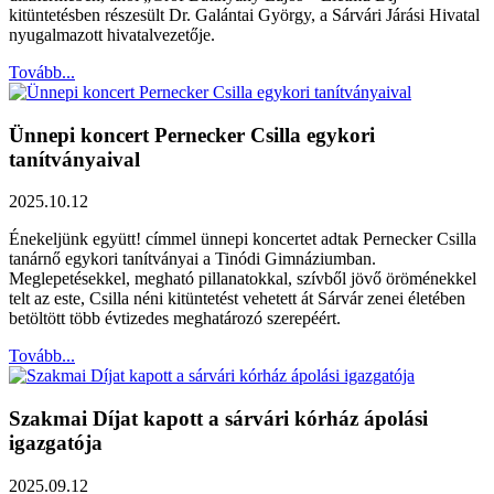
kitüntetésben részesült Dr. Galántai György, a Sárvári Járási Hivatal
nyugalmazott hivatalvezetője.
Tovább...
Ünnepi koncert Pernecker Csilla egykori
tanítványaival
2025.10.12
Énekeljünk együtt! címmel ünnepi koncertet adtak Pernecker Csilla
tanárnő egykori tanítványai a Tinódi Gimnáziumban.
Meglepetésekkel, megható pillanatokkal, szívből jövő öröménekkel
telt az este, Csilla néni kitüntetést vehetett át Sárvár zenei életében
betöltött több évtizedes meghatározó szerepéért.
Tovább...
Szakmai Díjat kapott a sárvári kórház ápolási
igazgatója
2025.09.12