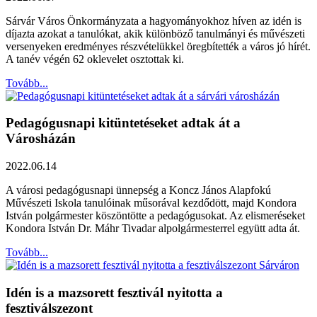
Sárvár Város Önkormányzata a hagyományokhoz híven az idén is
díjazta azokat a tanulókat, akik különböző tanulmányi és művészeti
versenyeken eredményes részvételükkel öregbítették a város jó hírét.
A tanév végén 62 oklevelet osztottak ki.
Tovább...
Pedagógusnapi kitüntetéseket adtak át a
Városházán
2022.06.14
A városi pedagógusnapi ünnepség a Koncz János Alapfokú
Művészeti Iskola tanulóinak műsorával kezdődött, majd Kondora
István polgármester köszöntötte a pedagógusokat. Az elismeréseket
Kondora István Dr. Máhr Tivadar alpolgármesterrel együtt adta át.
Tovább...
Idén is a mazsorett fesztivál nyitotta a
fesztiválszezont