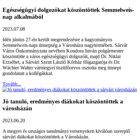
Egészségügyi dolgozókat köszöntöttek Semmelweis-
nap alkalmából
2023.07.08
Idén június 27-én került megrendezésre a hagyományos
Semmelweis-napi ünnepség a Városháza nagytermében. Sárvár
Város Önkormányzata nevében Kondora István polgármester
köszöntötte a város egészségügyi dolgozóit, majd Dr. Niklai
Erzsébet, a Sárvári Szent László Kórház főigazgatója és Dr.
Wächter Walter vármegyei tisztifőorvos osztotta meg ünnepi
gondolatait a kollégákkal.
Tovább...
Jó tanuló, eredményes diákokat köszöntöttek a
városházán
2023.06.20
A megyei és országos tanulmányi versenyeken kiválóan szereplő
sárvári diákokat köszöntöttek a Városházán.