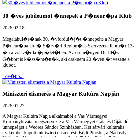
30 �ves jubileumot �nnepelt a P�neur�pa Klub
2026.02.18
Megalakul�s�nak 30. �vfordul�j�t �nnepelte a Magyar
P�neur�pa Uni� S�rv�ri Region�lis Szervezete febru�r 13-
�n a volt z�rda �p�let�ben. Az esem�nyen Dr. Ill�s
G�bort is k�sz�nt�tt�k, aki csaknem 20 �ven �t vezette a
klubot.
Tov�bb...
Miniszteri elismerés a Magyar Kultúra Napján
2026.01.27
A Magyar Kultúra Napja alkalmából a Vas Vármegyei
Kormányhivatal megszervezte a Vas Vármegyei Gála és Díjátadó
ünnepséget a Weöres Sándor Színházban. Két sárvári kulturális
szakember kapott miniszteri elismerést: Bődi Piroska, a Nádasdy