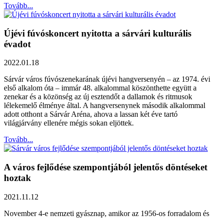
Tovább...
Újévi fúvóskoncert nyitotta a sárvári kulturális
évadot
2022.01.18
Sárvár város fúvószenekarának újévi hangversenyén – az 1974. évi
első alkalom óta – immár 48. alkalommal köszönthette együtt a
zenekar és a közönség az új esztendőt a dallamok és ritmusok
lélekemelő élménye által. A hangversenynek második alkalommal
adott otthont a Sárvár Aréna, ahova a lassan két éve tartó
világjárvány ellenére mégis sokan eljöttek.
Tovább...
A város fejlődése szempontjából jelentős döntéseket
hoztak
2021.11.12
November 4-e nemzeti gyásznap, amikor az 1956-os forradalom és