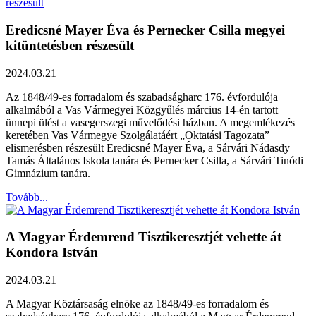
Eredicsné Mayer Éva és Pernecker Csilla megyei
kitüntetésben részesült
2024.03.21
Az 1848/49-es forradalom és szabadságharc 176. évfordulója
alkalmából a Vas Vármegyei Közgyűlés március 14-én tartott
ünnepi ülést a vasegerszegi művelődési házban. A megemlékezés
keretében Vas Vármegye Szolgálatáért „Oktatási Tagozata”
elismerésben részesült Eredicsné Mayer Éva, a Sárvári Nádasdy
Tamás Általános Iskola tanára és Pernecker Csilla, a Sárvári Tinódi
Gimnázium tanára.
Tovább...
A Magyar Érdemrend Tisztikeresztjét vehette át
Kondora István
2024.03.21
A Magyar Köztársaság elnöke az 1848/49-es forradalom és