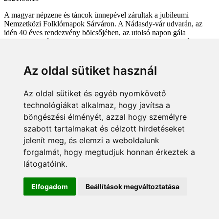
A magyar népzene és táncok ünnepével zárultak a jubileumi
Nemzetközi Folklórnapok Sárváron. A Nádasdy-vár udvarán, az
idén 40 éves rendezvény bölcsőjében, az utolsó napon gála
hangulatban léptek fel többek közt azok a helyi együttesek és
tánccsoportok, amelyek nélkül nem jöhetett volna létre az ország
legrégebb óta megtartott néptáncfesztiválja.
Az oldal sütiket használ
Tovább...
Az oldal sütiket és egyéb nyomkövető
Kitüntetést kapott a helyi polgárőr elnök
technológiákat alkalmaz, hogy javítsa a
böngészési élményét, azzal hogy személyre
2021.07.20
szabott tartalmakat és célzott hirdetéseket
Nyolc hónap után újra megtarthatta küldöttgyűlését az Országos
jelenít meg, és elemzi a weboldalunk
Polgárőr Szövetség. A rendezvényen elismerésben részesült Sárvár
forgalmát, hogy megtudjuk honnan érkeztek a
Város Polgárőr Egyesületének elnöke.
látogatóink.
Tovább...
Elfogadom
Beállítások megváltoztatása
Semmelweis-napi kitüntetések Sárváron