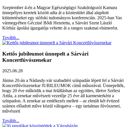
Szeptember 4-én a Magyar Egészségügyi Szakdolgozói Kamara
ünnepélyes keretek között adta át a köztestület által alapított
kitüntetéseket egy siófoki tudományos konferencián. 2025-ban Vas
vármegyében Gécziné Bődi Henrietta, a Sárvári Szent László
Kórház ápolási igazgatója vehette át a rangos szakmai elsimerést.
Tovább...
Kettős jubileumot ünnepelt a Sárvári
Koncertfúvószenekar
2025.06.28
Június 20-án a Nádasdy-vár szabadtéri színpadán lépett fel a Sárvári
Koncertfúvószenekar JUBILEUMOK című műsorával. Ünnepelték,
hogy 20 éve működik a mai felállásban az együttes, illetve Szélesi
Attila, a zenekar művészeti vezetője 25 éve áll karmesterként a
színpadon. A zenekar az emlékezés mellett – az elmúlt két évtized
számos előadott műve közül válogatva – egy tartalmas fúvószenei,
művészeti
Tovább...