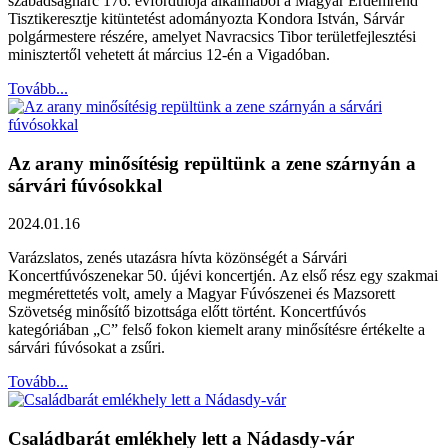
szabadságharc 176. évfordulója alkalmából a Magyar Érdemrend
Tisztikeresztje kitüntetést adományozta Kondora István, Sárvár
polgármestere részére, amelyet Navracsics Tibor területfejlesztési
minisztertől vehetett át március 12-én a Vigadóban.
Tovább...
Az arany minősítésig repültünk a zene szárnyán a
sárvári fúvósokkal
2024.01.16
Varázslatos, zenés utazásra hívta közönségét a Sárvári
Koncertfúvószenekar 50. újévi koncertjén. Az első rész egy szakmai
megmérettetés volt, amely a Magyar Fúvószenei és Mazsorett
Szövetség minősítő bizottsága előtt történt. Koncertfúvós
kategóriában „C” felső fokon kiemelt arany minősítésre értékelte a
sárvári fúvósokat a zsűri.
Tovább...
Családbarát emlékhely lett a Nádasdy-vár