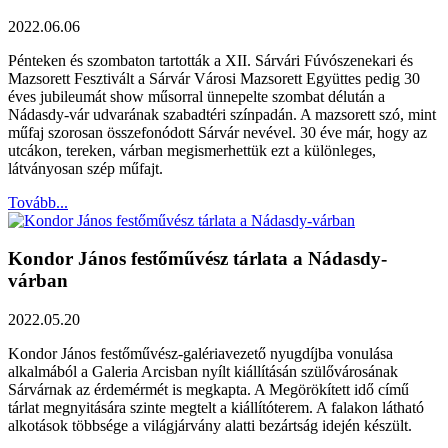
2022.06.06
Pénteken és szombaton tartották a XII. Sárvári Fúvószenekari és
Mazsorett Fesztivált a Sárvár Városi Mazsorett Együttes pedig 30
éves jubileumát show műsorral ünnepelte szombat délután a
Nádasdy-vár udvarának szabadtéri színpadán. A mazsorett szó, mint
műfaj szorosan összefonódott Sárvár nevével. 30 éve már, hogy az
utcákon, tereken, várban megismerhettük ezt a különleges,
látványosan szép műfajt.
Tovább...
Kondor János festőművész tárlata a Nádasdy-
várban
2022.05.20
Kondor János festőművész-galériavezető nyugdíjba vonulása
alkalmából a Galeria Arcisban nyílt kiállításán szülővárosának
Sárvárnak az érdemérmét is megkapta. A Megörökített idő című
tárlat megnyitására szinte megtelt a kiállítóterem. A falakon látható
alkotások többsége a világjárvány alatti bezártság idején készült.