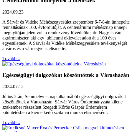
Centenáriumot ünnepeltek a méhészek
2024.09.23
A Sárvár és Vidéke Méhészegyesület szeptember 6-7-8-án ünnepelte
fennállásának 100. évfordulóját. A centenáriumi méhésznap ünnepi
megnyitóján jelen volt a rendezvény fővédnöke, dr. Nagy István
agrárminiszter, aki egy jubileumi oklevelet adott át a 100 éves
egyesületnek. A Sárvár és Vidéke Méhészegyesülete tevékenységét
a város és a vármegye is elismerte.
Tovább...
Egészségügyi dolgozókat köszöntöttek a Városházán
2024.07.12
Július 2-án, Semmelweis-nap alkalmából egészségügyi dolgozókat
köszöntöttek a Városházán. Sárvár Város Önkormányzata kilenc
szakember részesített Szegedi Kőrös Gáspár Érdemérem
kitüntetésben a kiemelkedő szakmai munka elismeréséül.
Tovább...