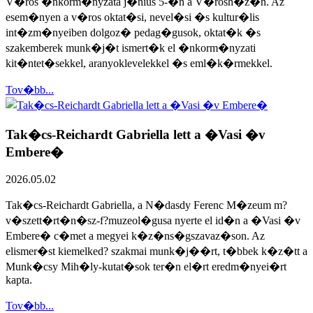
V�ros �nkorm�nyzata j�nius 5-�n a V�rosh�z�n. Az
esem�nyen a v�ros oktat�si, nevel�si �s kultur�lis
int�zm�nyeiben dolgoz� pedag�gusok, oktat�k �s
szakemberek munk�j�t ismert�k el �nkorm�nyzati
kit�ntet�sekkel, aranyoklevelekkel �s eml�k�rmekkel.
Tov�bb...
Tak�cs-Reichardt Gabriella lett a �Vasi �v
Embere�
2026.05.02
Tak�cs-Reichardt Gabriella, a N�dasdy Ferenc M�zeum m?
v�szett�rt�n�sz-f?muzeol�gusa nyerte el id�n a �Vasi �v
Embere� c�met a megyei k�z�ns�gszavaz�son. Az
elismer�st kiemelked? szakmai munk�j��rt, t�bbek k�z�tt a
Munk�csy Mih�ly-kutat�sok ter�n el�rt eredm�nyei�rt
kapta.
Tov�bb...