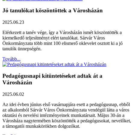
Jó tanulókat köszöntöttek a Városházán
2025.06.23
Elérkezett a tanév vége, így a Városházán ismét köszöntötték a
kiemelkedő teljesítményt elért tanulókat. Sárvár Város
Önkormányzata több mint 100 elismerő oklevelet osztott ki a jó
tanulók ünnepségén.
Tovább...
Pedagógusnapi kitüntetéseket adtak át a
Városházán
2025.06.02
Az idei évben június első vasárnapjára esett a pedagógusnap, ebből
az alkalomból Sárvár Város Önkormányzata vendégül látta a város
oktatási és nevelési intézményeinek munkatársait. Május 30-án a
Városháza nagytermében köszöntötték a pedagógusokat, nevelőket,
a támogatói munkakörökben dolgozókat.