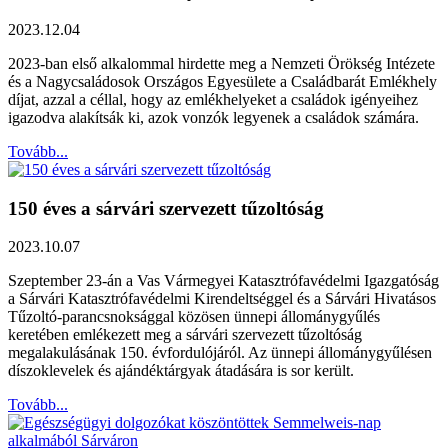
2023.12.04
2023-ban első alkalommal hirdette meg a Nemzeti Örökség Intézete
és a Nagycsaládosok Országos Egyesülete a Családbarát Emlékhely
díjat, azzal a céllal, hogy az emlékhelyeket a családok igényeihez
igazodva alakítsák ki, azok vonzók legyenek a családok számára.
Tovább...
150 éves a sárvári szervezett tűzoltóság
2023.10.07
Szeptember 23-án a Vas Vármegyei Katasztrófavédelmi Igazgatóság
a Sárvári Katasztrófavédelmi Kirendeltséggel és a Sárvári Hivatásos
Tűzoltó-parancsnoksággal közösen ünnepi állománygyűlés
keretében emlékezett meg a sárvári szervezett tűzoltóság
megalakulásának 150. évfordulójáról. Az ünnepi állománygyűlésen
díszoklevelek és ajándéktárgyak átadására is sor került.
Tovább...