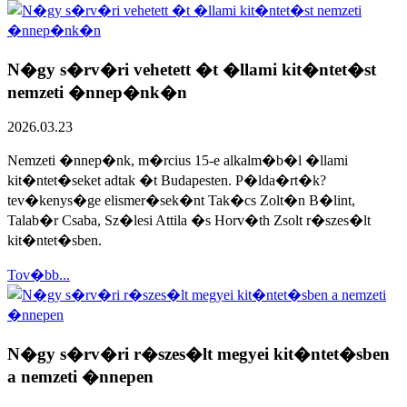
N�gy s�rv�ri vehetett �t �llami kit�ntet�st
nemzeti �nnep�nk�n
2026.03.23
Nemzeti �nnep�nk, m�rcius 15-e alkalm�b�l �llami
kit�ntet�seket adtak �t Budapesten. P�lda�rt�k?
tev�kenys�ge elismer�sek�nt Tak�cs Zolt�n B�lint,
Talab�r Csaba, Sz�lesi Attila �s Horv�th Zsolt r�szes�lt
kit�ntet�sben.
Tov�bb...
N�gy s�rv�ri r�szes�lt megyei kit�ntet�sben
a nemzeti �nnepen