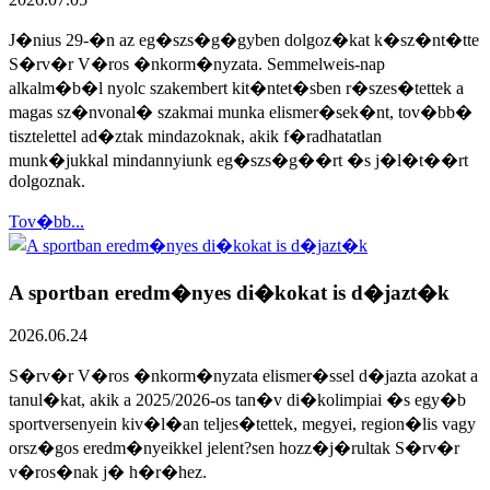
J�nius 29-�n az eg�szs�g�gyben dolgoz�kat k�sz�nt�tte
S�rv�r V�ros �nkorm�nyzata. Semmelweis-nap
alkalm�b�l nyolc szakembert kit�ntet�sben r�szes�tettek a
magas sz�nvonal� szakmai munka elismer�sek�nt, tov�bb�
tisztelettel ad�ztak mindazoknak, akik f�radhatatlan
munk�jukkal mindannyiunk eg�szs�g��rt �s j�l�t��rt
dolgoznak.
Tov�bb...
A sportban eredm�nyes di�kokat is d�jazt�k
2026.06.24
S�rv�r V�ros �nkorm�nyzata elismer�ssel d�jazta azokat a
tanul�kat, akik a 2025/2026-os tan�v di�kolimpiai �s egy�b
sportversenyein kiv�l�an teljes�tettek, megyei, region�lis vagy
orsz�gos eredm�nyeikkel jelent?sen hozz�j�rultak S�rv�r
v�ros�nak j� h�r�hez.