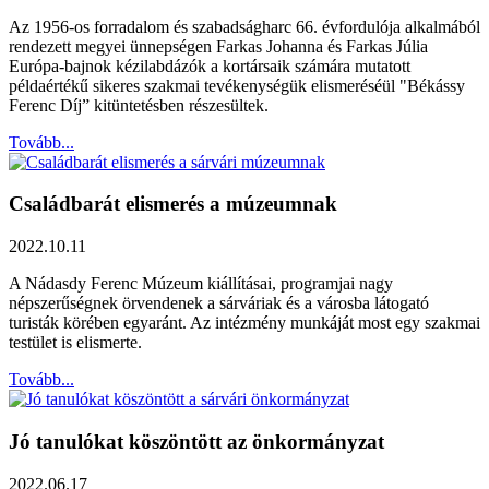
Az 1956-os forradalom és szabadságharc 66. évfordulója alkalmából
rendezett megyei ünnepségen Farkas Johanna és Farkas Júlia
Európa-bajnok kézilabdázók a kortársaik számára mutatott
példaértékű sikeres szakmai tevékenységük elismeréséül "Békássy
Ferenc Díj” kitüntetésben részesültek.
Tovább...
Családbarát elismerés a múzeumnak
2022.10.11
A Nádasdy Ferenc Múzeum kiállításai, programjai nagy
népszerűségnek örvendenek a sárváriak és a városba látogató
turisták körében egyaránt. Az intézmény munkáját most egy szakmai
testület is elismerte.
Tovább...
Jó tanulókat köszöntött az önkormányzat
2022.06.17