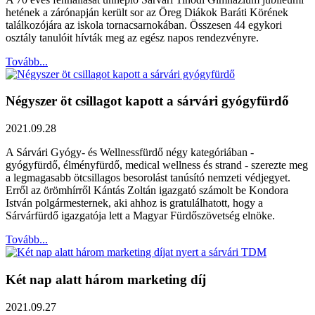
hetének a zárónapján került sor az Öreg Diákok Baráti Körének
találkozójára az iskola tornacsarnokában. Összesen 44 egykori
osztály tanulóit hívták meg az egész napos rendezvényre.
Tovább...
Négyszer öt csillagot kapott a sárvári gyógyfürdő
2021.09.28
A Sárvári Gyógy- és Wellnessfürdő négy kategóriában -
gyógyfürdő, élményfürdő, medical wellness és strand - szerezte meg
a legmagasabb ötcsillagos besorolást tanúsító nemzeti védjegyet.
Erről az örömhírről Kántás Zoltán igazgató számolt be Kondora
István polgármesternek, aki ahhoz is gratulálhatott, hogy a
Sárvárfürdő igazgatója lett a Magyar Fürdőszövetség elnöke.
Tovább...
Két nap alatt három marketing díj
2021.09.27