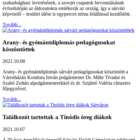
szabadságharc leverésének, a szovjet csapatok bevonulásának
évfordulóján az áldozatokra emlékezik az ország, így a sárvári
képviselő – testület ülése is egyperces néma felállással kezdődött.
Tovább...
Arany- és gyémántdiplomás pedagógusokat
köszöntöttek
2021.10.08
Arany- és gyémántdiplomás sárvári pedagógusokat köszöntött a
Városházán Kondora István polgármester Dr. Máhr Tivadar és
Szabó Zoltán alpolgármesterekkel és dr. Szijártó Valéria címzetes
főjegyzővel.
Tovább...
Találkozót tartottak a Tinódis öreg diákok
2021.10.07
A 70 éves fennállását ünneplő Sárvári Tinódi Gimnázium jubileumi