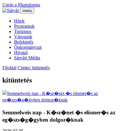
Ugrás a főtartalomra
menu
Hí­rek
Programok
Turizmus
Városunk
Befektetés
Önkormányzat
Hivatal
Sárvári Média
Főoldal
Címke: kitüntetés
kitüntetés
Semmelweis nap - K�sz�net �s elismer�s az
eg�szs�g�gyben dolgoz�knak
2026.07.05