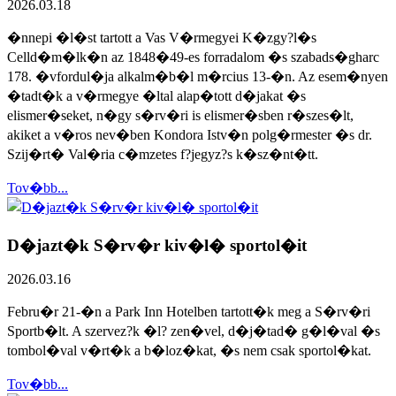
2026.03.18
�nnepi �l�st tartott a Vas V�rmegyei K�zgy?l�s
Celld�m�lk�n az 1848�49-es forradalom �s szabads�gharc
178. �vfordul�ja alkalm�b�l m�rcius 13-�n. Az esem�nyen
�tadt�k a v�rmegye �ltal alap�tott d�jakat �s
elismer�seket, n�gy s�rv�ri is elismer�sben r�szes�lt,
akiket a v�ros nev�ben Kondora Istv�n polg�rmester �s dr.
Szij�rt� Val�ria c�mzetes f?jegyz?s k�sz�nt�tt.
Tov�bb...
D�jazt�k S�rv�r kiv�l� sportol�it
2026.03.16
Febru�r 21-�n a Park Inn Hotelben tartott�k meg a S�rv�ri
Sportb�lt. A szervez?k �l? zen�vel, d�j�tad� g�l�val �s
tombol�val v�rt�k a b�loz�kat, �s nem csak sportol�kat.
Tov�bb...