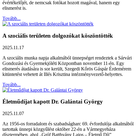
évértékelőjét, de nemcsak fotókat hozott magával, hanem egy
elismerést is.
Tovább...
A szociális területen dolgozókat köszöntötték
2025.11.17
A szociális munka napja alkalmából ünnepséget rendeztek a Sárvári
Gondozási és Gyermekjóléti Központban november 11-én. Egy
elismerés átadására is sor került, Szegedi Kőrös Gáspár Érdemérem
kitüntetést vehetett át Illés Krisztina intézményvezető-helyettes.
Tovább...
Életműdíjat kapott Dr. Galántai György
2025.11.07
Az 1956-os forradalom és szabadságharc 69. évfordulója alkalmából
tartottak ünnepi közgyűlést október 22-én a Vármegyeháza
dísztermében, ahol „Gróf Batthyány Lajos – Életmű Díj”