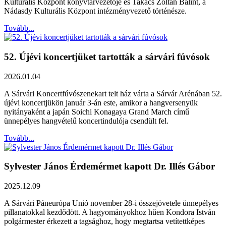
Kulturális Központ könyvtárvezetője és Takács Zoltán Bálint, a
Nádasdy Kulturális Központ intézményvezető történésze.
Tovább...
52. Újévi koncertjüket tartották a sárvári fúvósok
2026.01.04
A Sárvári Koncertfúvószenekart telt ház várta a Sárvár Arénában 52.
újévi koncertjükön január 3-án este, amikor a hangversenyük
nyitányaként a japán Soichi Konagaya Grand March című
ünnepélyes hangvételű koncertindulója csendült fel.
Tovább...
Sylvester János Érdemérmet kapott Dr. Illés Gábor
2025.12.09
A Sárvári Páneurópa Unió november 28-i összejövetele ünnepélyes
pillanatokkal kezdődött. A hagyományokhoz hűen Kondora István
polgármester érkezett a tagsághoz, hogy megtartsa vetítettképes