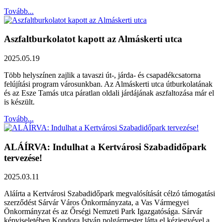
Tovább...
Aszfaltburkolatot kapott az Almáskerti utca
2025.05.19
Több helyszínen zajlik a tavaszi út-, járda- és csapadékcsatorna
felújítási program városunkban. Az Almáskerti utca útburkolatának
és az Esze Tamás utca páratlan oldali járdájának aszfaltozása már el
is készült.
Tovább...
ALÁÍRVA: Indulhat a Kertvárosi Szabadidőpark
tervezése!
2025.03.11
Aláírta a Kertvárosi Szabadidőpark megvalósítását célzó támogatási
szerződést Sárvár Város Önkormányzata, a Vas Vármegyei
Önkormányzat és az Őrségi Nemzeti Park Igazgatósága. Sárvár
képviseletében Kondora István polgármester látta el kézjegyével a