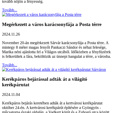
tovább nőjön a fényesség.
Tovább...
Megérkezett a város karácsonyfája a Posta térre
2024.11.26
November 20-án megérkezett Sárvár karácsonyfája a Posta térre. A
mintegy 8 méter magas fenyőt Pankaczi Sándor és néhai felesége,
Marika néni ajánlotta fel a Világos utcából. Időközben a fényfüzérek
is felkerültek a fára, beköltözik az ünnepi hangulat a térre, a városba.
Tovább...
Kerékpáros bejárással adták át a világító
kerékpárutat
2024.11.04
Kerékpáros bejárás keretében adták át a kertvárosi kerékpárutat
október 24-én. A kertvárosi kerékpárút építésére a Gyöngyös -
műcsatorna északi oldalán, a Vadkert körút és a Zuhogó utca között