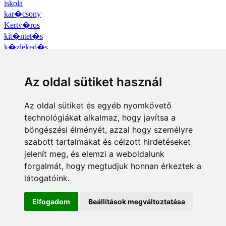
iskola
kar�csony
Kertv�ros
kit�ntet�s
k�zleked�s
kult�ra
mindenszentek
N�dasdy-v�r
Az oldal sütiket használ
�nkorm�nyzat
�voda
Az oldal sütiket és egyéb nyomkövető
p�ly�zat
technológiákat alkalmaz, hogy javítsa a
P�ntekfalu
böngészési élményét, azzal hogy személyre
polg�r?rs�g
szabott tartalmakat és célzott hirdetéseket
program
jelenít meg, és elemzi a weboldalunk
R�bas�mj�n
forgalmát, hogy megtudjuk honnan érkeztek a
S�rv�r Ar�na
S�rv�rf�rd?
látogatóink.
sport
sz�ll�s
Elfogadom
Beállítások megváltoztatása
Tourinform
turizmus
v�laszt�s