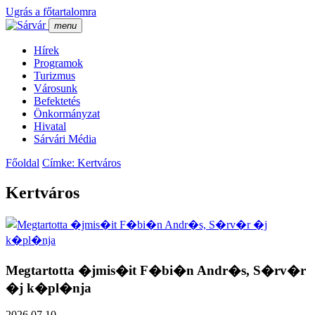
Ugrás a főtartalomra
menu
Hí­rek
Programok
Turizmus
Városunk
Befektetés
Önkormányzat
Hivatal
Sárvári Média
Főoldal
Címke: Kertváros
Kertváros
Megtartotta �jmis�it F�bi�n Andr�s, S�rv�r
�j k�pl�nja
2026.07.10