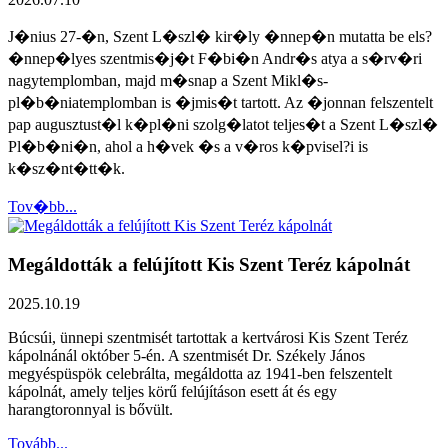
J�nius 27-�n, Szent L�szl� kir�ly �nnep�n mutatta be els?
�nnep�lyes szentmis�j�t F�bi�n Andr�s atya a s�rv�ri
nagytemplomban, majd m�snap a Szent Mikl�s-
pl�b�niatemplomban is �jmis�t tartott. Az �jonnan felszentelt
pap augusztust�l k�pl�ni szolg�latot teljes�t a Szent L�szl�
Pl�b�ni�n, ahol a h�vek �s a v�ros k�pvisel?i is
k�sz�nt�tt�k.
Tov�bb...
Megáldották a felújított Kis Szent Teréz kápolnát
2025.10.19
Búcsúi, ünnepi szentmisét tartottak a kertvárosi Kis Szent Teréz
kápolnánál október 5-én. A szentmisét Dr. Székely János
megyéspüspök celebrálta, megáldotta az 1941-ben felszentelt
kápolnát, amely teljes körű felújításon esett át és egy
harangtoronnyal is bővült.
Tovább...