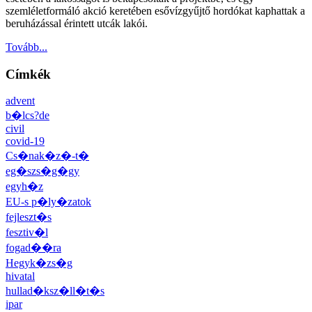
szemléletformáló akció keretében esővízgyűjtő hordókat kaphattak a
beruházással érintett utcák lakói.
Tovább...
Címkék
advent
b�lcs?de
civil
covid-19
Cs�nak�z�-t�
eg�szs�g�gy
egyh�z
EU-s p�ly�zatok
fejleszt�s
fesztiv�l
fogad��ra
Hegyk�zs�g
hivatal
hullad�ksz�ll�t�s
ipar