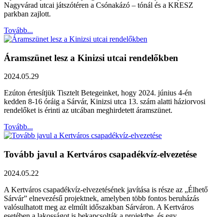
Nagyvárad utcai játszótéren a Csónakázó – tónál és a KRESZ
parkban zajlott.
Tovább...
Áramszünet lesz a Kinizsi utcai rendelőkben
2024.05.29
Ezúton értesítjük Tisztelt Betegeinket, hogy 2024. június 4-én
kedden 8-16 óráig a Sárvár, Kinizsi utca 13. szám alatti háziorvosi
rendelőket is érinti az utcában meghirdetett áramszünet.
Tovább...
Tovább javul a Kertváros csapadékvíz-elvezetése
2024.05.22
A Kertváros csapadékvíz-elvezetésének javítása is része az „Élhető
Sárvár” elnevezésű projektnek, amelyben több fontos beruházás
valósulhatott meg az elmúlt időszakban Sárváron. A Kertváros
esetében a lakosságot is bekapcsolták a projektbe, és egy