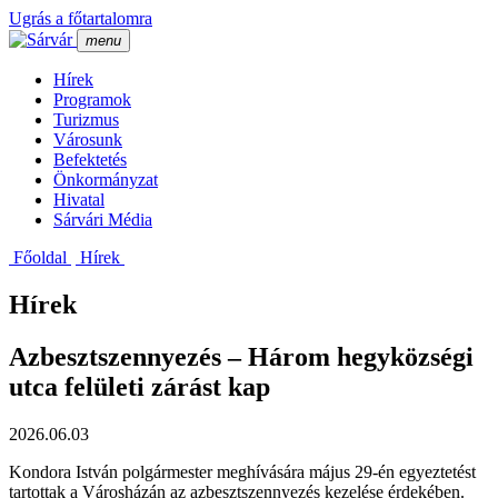
Ugrás a főtartalomra
menu
Hí­rek
Programok
Turizmus
Városunk
Befektetés
Önkormányzat
Hivatal
Sárvári Média
Főoldal
Hí­rek
Hírek
Azbesztszennyezés – Három hegyközségi
utca felületi zárást kap
2026.06.03
Kondora István polgármester meghívására május 29-én egyeztetést
tartottak a Városházán az azbesztszennyezés kezelése érdekében.