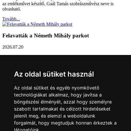
az emlékművet készítő, Gaál Tamás szobrászművész neve is
olvasható.
Tovább...
Felavatták a Németh Mihály parkot
2026.07.20
Németh Mihály szobrász születésének 100. évfordulóján Sárvár
Város Önkormányzata úgy határozott, hogy parkot nevez el a város
díszpolgáráról a Dévai utca elején. A parkavatót július 8-án tartották
Az oldal sütiket használ
meg.
Tovább...
Az oldal sütiket és egyéb nyomkövető
technológiákat alkalmaz, hogy javítsa a
Közlemény a sárvári képviselő-testület rendkívüli
böngészési élményét, azzal hogy személyre
üléseiről
szabott tartalmakat és célzott hirdetéseket
jelenít meg, és elemzi a weboldalunk
2026.07.20
forgalmát, hogy megtudjuk honnan érkeztek a
A sárvári képviselő-testület július 13-án és 16-án is rendkívüli ülést
látogatóink.