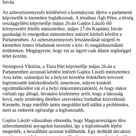
István.
Az azbesztszennyezés kérdésével a kormányzat, illetve a parlamenti
képviselők is kiemelten foglalkoznak. A témában Ágh Péter, a térség
országgyűlési képviselője május 26-án Gajdos László élő
környezetért felelős miniszterhez, május 27-én Kapitány István
gazdasági és energetikai miniszterhez intézett írásbeli kérdést a
Parlamentben. Az azbesztszennyezés felszámolását sürgető és
kiemelten fontos feladatnak nevezte a köz- és magánhasználatú
területeken. Megjegyezte, hogy ezt az ügyet csak állami segítséggel
lehet kezelni.
Strompová Viktória, a Tisza Párt képviselője május 26-án a
Parlamentben azonnali kérdést intézett Gajdos László miniszterhez.
Arra kérte, számoljon be a helyzet kezelése érdekében tervezett
legfontosabb intézkedésekről, ismertesse, milyen konkrét
együttműködést vár el a helyi önkormányzatoktól, és hogy mikor
várható egy átfogó, hivatalos közlemény arról, hogy a lakosság
hová, mely területileg illetékes szervekhez fordulhat közvetlenül.
Kiemelte, hogy mielőbb tartós megoldást kell találni a problémára,
mert az emberek egészsége a legfontosabb.
Gajdos László válaszában elmondta, hogy Magyarországon tilos
azbeszttartalmú anyagokat használni, így a legfontosabb lépést
megtették, a beszállítást azonnal leállíttatták. Egy dedikált tárcaközi