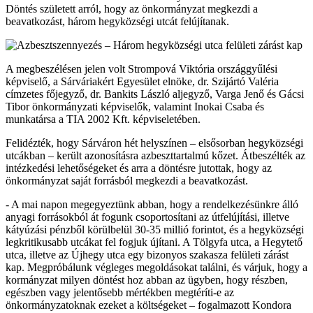
Döntés született arról, hogy az önkormányzat megkezdi a
beavatkozást, három hegyközségi utcát felújítanak.
A megbeszélésen jelen volt Strompová Viktória országgyűlési
képviselő, a Sárváriakért Egyesület elnöke, dr. Szijártó Valéria
címzetes főjegyző, dr. Bankits László aljegyző, Varga Jenő és Gácsi
Tibor önkormányzati képviselők, valamint Inokai Csaba és
munkatársa a TIA 2002 Kft. képviseletében.
Felidézték, hogy Sárváron hét helyszínen – elsősorban hegyközségi
utcákban – került azonosításra azbeszttartalmú kőzet. Átbeszélték az
intézkedési lehetőségeket és arra a döntésre jutottak, hogy az
önkormányzat saját forrásból megkezdi a beavatkozást.
- A mai napon megegyeztünk abban, hogy a rendelkezésünkre álló
anyagi forrásokból át fogunk csoportosítani az útfelújítási, illetve
kátyúzási pénzből körülbelül 30-35 millió forintot, és a hegyközségi
legkritikusabb utcákat fel fogjuk újítani. A Tölgyfa utca, a Hegytető
utca, illetve az Újhegy utca egy bizonyos szakasza felületi zárást
kap. Megpróbálunk végleges megoldásokat találni, és várjuk, hogy a
kormányzat milyen döntést hoz abban az ügyben, hogy részben,
egészben vagy jelentősebb mértékben megtéríti-e az
önkormányzatoknak ezeket a költségeket – fogalmazott Kondora