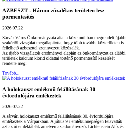
AZBESZT - Három zúzalékos területen lesz
pormentesítés
2026.07.22
Sárvár Város Önkormányzata által a közelmúltban megrendelt újabb
szakértői vizsgálat megállapította, hogy több további közterületen is
fellelhető azbeszttel szennyezett kőzúzalék.
Az újabb vizsgálatok eredményei alapján az önkormányzat az alábbi
területek kalcium klorid oldattal történő pormentesítő kezelését
rendelte meg:
Tovább...
A holokauszt emlékmű felállításának 30
évfordulójára emlékeztek
2026.07.22
A sárvári holokauszt emlékmű felállításának 30. évfordulójára
emlékeztek a Várparkban. A július 9-i emlékünnepségen felavatták
azt az új emléktáblát, amelyen az adományozó, Lichtenstein Alíz és