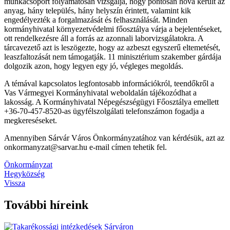
munkacsoport folyamatosan vizsgálja, hogy pontosan hova került az
anyag, hány település, hány helyszín érintett, valamint kik
engedélyezték a forgalmazását és felhasználását. Minden
kormányhivatal környezetvédelmi főosztálya várja a bejelentéseket,
ott rendelkezésre áll a forrás az azonnali laborvizsgálatokra. A
tárcavezető azt is leszögezte, hogy az azbeszt egyszerű eltemetését,
leaszfaltozását nem támogatják. 11 minisztérium szakember gárdája
dolgozik azon, hogy legyen egy jó, végleges megoldás.
A témával kapcsolatos legfontosabb információkról, teendőkről a
Vas Vármegyei Kormányhivatal weboldalán tájékozódhat a
lakosság. A Kormányhivatal Népegészségügyi Főosztálya emellett
+36-70-457-8520-as ügyfélszolgálati telefonszámon fogadja a
megkereséseket.
Amennyiben Sárvár Város Önkormányzatához van kérdésük, azt az
onkormanyzat@sarvar.hu e-mail címen tehetik fel.
Önkormányzat
Hegyközség
Vissza
További híreink