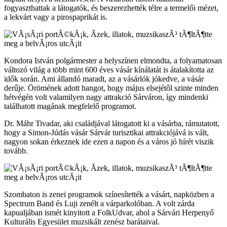
fogyaszthattak a látogatók, és beszerezhették télre a termelői mézet,
a lekvárt vagy a pirospaprikát is.
Kondora István polgármester a helyszínen elmondta, a folyamatosan
változó világ a több mint 600 éves vásár kínálatát is átalakította az
idők során. Ami állandó maradt, az a vásárlók jókedve, a vásár
derűje. Örömének adott hangot, hogy május elsejétől szinte minden
hétvégén volt valamilyen nagy attrakció Sárváron, így mindenki
találhatott magának megfelelő programot.
Dr. Máhr Tivadar, aki családjával látogatott ki a vásárba, rámutatott,
hogy a Simon-Júdás vásár Sárvár turisztikai attrakciójává is vált,
nagyon sokan érkeznek ide ezen a napon és a város jó hírét viszik
tovább.
Szombaton is zenei programok színesítették a vásárt, napközben a
Spectrum Band és Luji zenélt a várparkolóban. A volt zárda
kapualjában ismét kinyitott a FolkUdvar, ahol a Sárvári Herpenyő
Kulturális Egyesület muzsikált zenész barátaival.