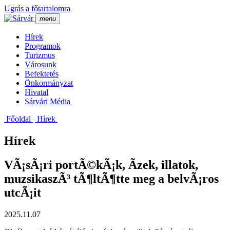
Ugrás a főtartalomra
menu
Hí­rek
Programok
Turizmus
Városunk
Befektetés
Önkormányzat
Hivatal
Sárvári Média
Főoldal
Hí­rek
Hírek
VÃ¡sÃ¡ri portÃ©kÃ¡k, Ã­zek, illatok,
muzsikaszÃ³ tÃ¶ltÃ¶tte meg a belvÃ¡ros
utcÃ¡it
2025.11.07