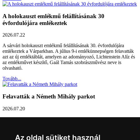
A holokauszt emlékmű felállításának 30
évfordulójára emlékeztek
2026.07.22
A sárvári holokauszt emlékmű felállításának 30. évfordulójára
emlékeztek a Várparkban. A július 9-i emlékünnepségen felavatták
azt az új emléktáblát, amelyen az adományozó, Lichtenstein Alíz és
az emlékművet készítő, Gaál Tamás szobrászművész neve is
olvasható.
Tovább...
Felavatták a Németh Mihály parkot
2026.07.20
Németh Mihály szobrász születésének 100. évfordulóján Sárvár
Város Önkormányzata úgy határozott, hogy parkot nevez el a város
díszpolgáráról a Dévai utca elején. A parkavatót július 8-án tartották
Az oldal sütiket használ
meg.