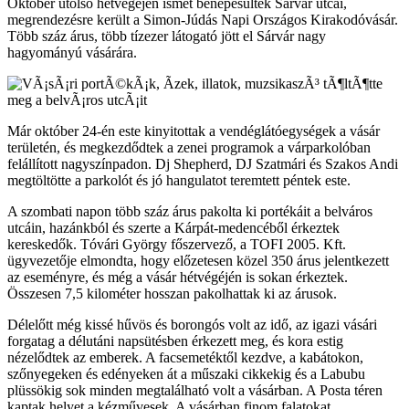
Október utolsó hétvégéjén ismét benépesültek Sárvár utcái,
megrendezésre került a Simon-Júdás Napi Országos Kirakodóvásár.
Több száz árus, több tízezer látogató jött el Sárvár nagy
hagyományú vásárára.
Már október 24-én este kinyitottak a vendéglátóegységek a vásár
területén, és megkezdődtek a zenei programok a várparkolóban
felállított nagyszínpadon. Dj Shepherd, DJ Szatmári és Szakos Andi
megtöltötte a parkolót és jó hangulatot teremtett péntek este.
A szombati napon több száz árus pakolta ki portékáit a belváros
utcáin, hazánkból és szerte a Kárpát-medencéből érkeztek
kereskedők. Tóvári György főszervező, a TOFI 2005. Kft.
ügyvezetője elmondta, hogy előzetesen közel 350 árus jelentkezett
az eseményre, és még a vásár hétvégéjén is sokan érkeztek.
Összesen 7,5 kilométer hosszan pakolhattak ki az árusok.
Délelőtt még kissé hűvös és borongós volt az idő, az igazi vásári
forgatag a délutáni napsütésben érkezett meg, és kora estig
nézelődtek az emberek. A facsemetéktől kezdve, a kabátokon,
szőnyegeken és edényeken át a műszaki cikkekig és a Labubu
plüssökig sok minden megtalálható volt a vásárban. A Posta téren
kaptak helyet a kézművesek. A vásárban finom falatokat