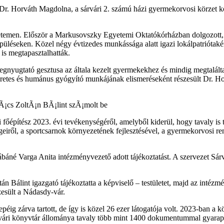
Dr. Horváth Magdolna, a sárvári 2. számú házi gyermekorvosi körzet k
etemen. Először a Markusovszky Egyetemi Oktatókórházban dolgozott,
epüléseken. Közel négy évtizedes munkássága alatt igazi lokálpatriótak
is megtapasztalhatták.
yugtató gesztusa az általa kezelt gyermekekhez és mindig megtalálta a
meretes és humánus gyógyító munkájának elismeréseként részesült Dr.
i főépítész 2023. évi tevékenységéről, amelyből kiderül, hogy tavaly is 
ségeiről, a sportcsarnok környezetének fejlesztésével, a gyermekorvosi 
né Varga Anita intézményvezető adott tájékoztatást. A szervezet Sárv
 Bálint igazgató tájékoztatta a képviselő – testületet, majd az intézm
zesült a Nádasdy-vár.
g zárva tartott, de így is közel 26 ezer látogatója volt. 2023-ban a 
vári könyvtár állománya tavaly több mint 1400 dokumentummal gyarapo