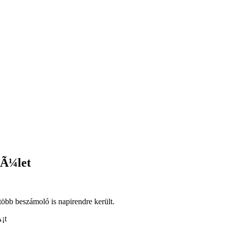
tÃ¼let
 több beszámoló is napirendre került.