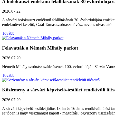
A holokauszt emlékmű felállításának 30 évfordulójár
2026.07.22
A sárvári holokauszt emlékmű felállításának 30. évfordulójára emléke
emlékművet készítő, Gaál Tamás szobrászművész neve is olvasható.
Tovább...
Felavatták a Németh Mihály parkot
2026.07.20
Németh Mihály szobrász születésének 100. évfordulóján Sárvár Város Ö
Tovább...
Közlemény a sárvári képviselő-testület rendkívüli ülés
2026.07.20
A sárvári képviselő-testület július 13-án és 16-án is rendkívüli ülést 
sajtóban is nagy visszhangot kapott - megbízási jogviszony tisztázásár