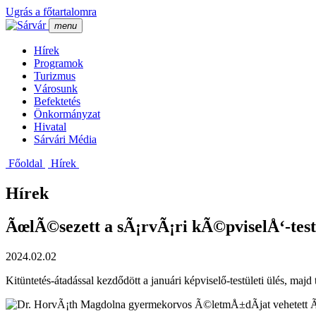
Ugrás a főtartalomra
menu
Hí­rek
Programok
Turizmus
Városunk
Befektetés
Önkormányzat
Hivatal
Sárvári Média
Főoldal
Hí­rek
Hírek
ÃœlÃ©sezett a sÃ¡rvÃ¡ri kÃ©pviselÅ‘-tes
2024.02.02
Kitüntetés-átadással kezdődött a januári képviselő-testületi ülés, majd