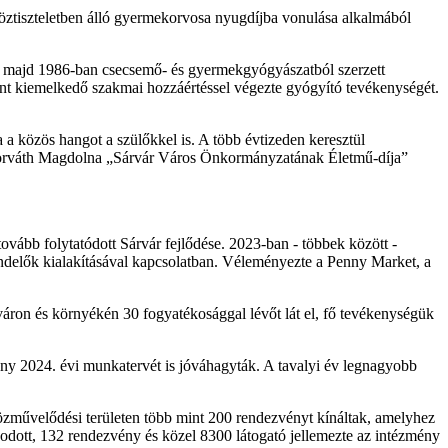
öztiszteletben álló gyermekorvosa nyugdíjba vonulása alkalmából
 majd 1986-ban csecsemő- és gyermekgyógyászatból szerzett
ént kiemelkedő szakmai hozzáértéssel végezte gyógyító tevékenységét.
 közös hangot a szülőkkel is. A több évtizeden keresztül
 Horváth Magdolna „Sárvár Város Önkormányzatának Életmű-díja”
tovább folytatódott Sárvár fejlődése. 2023-ban - többek között -
rendelők kialakításával kapcsolatban. Véleményezte a Penny Market, a
áron és környékén 30 fogyatékosággal lévőt lát el, fő tevékenységük
ény 2024. évi munkatervét is jóváhagyták. A tavalyi év legnagyobb
közművelődési területen több mint 200 rendezvényt kínáltak, amelyhez
dott, 132 rendezvény és közel 8300 látogató jellemezte az intézmény