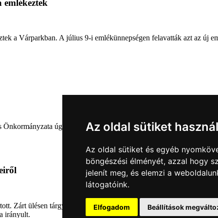
a emlékeztek
ztek a Várparkban. A július 9-i emlékünnepségen felavatták azt az új e
Az oldal sütiket haszná
nkormányzata úgy határozott, hogy parkot nevez el a város díszpolgárá
Az oldal sütiket és egyéb nyomköve
böngészési élményét, azzal hogy sz
eiről
jelenít meg, és elemzi a weboldalu
látogatóink.
tartott. Zárt ülésen tárgyalta a Sárvári Gyógyfürdő Kft. Felügyelő Bizott
Elfogadom
Beállítások megválto
a irányult.