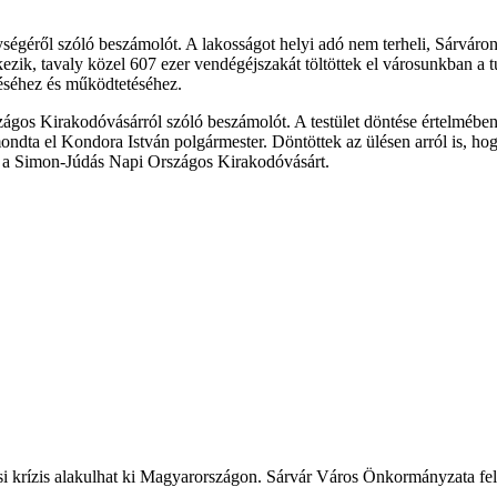
nységéről szóló beszámolót. A lakosságot helyi adó nem terheli, Sárváron
kezik, tavaly közel 607 ezer vendégéjszakát töltöttek el városunkban a t
téséhez és működtetéséhez.
zágos Kirakodóvásárról szóló beszámolót. A testület döntése értelmébe
– mondta el Kondora István polgármester. Döntöttek az ülésen arról is, 
g a Simon-Júdás Napi Országos Kirakodóvásárt.
ási krízis alakulhat ki Magyarországon. Sárvár Város Önkormányzata fele