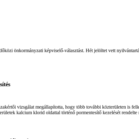
őközi önkormányzati képviselő-választást. Hét jelöltet vett nyilvántart
ítés
értői vizsgálat megállapította, hogy több további közterületen is fell
ületek kalcium klorid oldattal történő pormentesítő kezelését rendelte