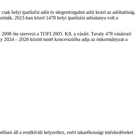
 csak helyi iparűzési adót és idegenforgalmi adót kezel az adóhatóság.
uristák. 2023-ban közel 1478 helyi iparűzési adóalanya volt a
n 2008 óta szervezi a TOFI 2005. Kft. a vásárt. Tavaly 478 vásározó
hogy 2024 – 2028 között ismét koncesszióba adja az önkormányzat a
lősen áll a rendkívüli helyzethez, ezért takarékossági intézkedéseket