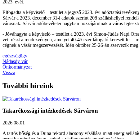
2023. évét.
Elfogadta a képviselő – testület a jegyző 2023. évi adóztatási tevéke
Sárvár a 2023. december 31-i adatok szerint 208 szálláshellyel rendel
városnak. Sárvár adóbevételei nagyban hozzájárulnak a város fejlesz
- Jóváhagyta a képviselő – testület a 2023. évi Simon-Júdás Napi Ors
vett részt a rendezvényen, amelyet 40-45 ezer látogató keresett fel 
cégnek a vásár megszervezését. Idén október 25-26-án szervezik me
egészségügy
Nádasdy-vár
Önkormányzat
Vissza
További híreink
Takarékossági intézkedések Sárváron
2026.08.01
A tartós hőség és a Duna rekord alacsony vízállása miatt energiaellát
vezet be mind az áram-, mind a vízfogyasztás vonatkozásában.