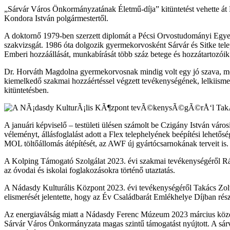
„Sárvár Város Önkormányzatának Életmű-díja” kitüntetést vehette át 
Kondora István polgármestertől.
A doktornő 1979-ben szerzett diplomát a Pécsi Orvostudományi Egy
szakvizsgát. 1986 óta dolgozik gyermekorvosként Sárvár és Sitke tel
Emberi hozzáállását, munkabírását több száz betege és hozzátartozóik 
Dr. Horváth Magdolna gyermekorvosnak mindig volt egy jó szava, megn
kiemelkedő szakmai hozzáértéssel végzett tevékenységének, lelkiis
kitüntetésben.
A januári képviselő – testületi ülésen számolt be Czigány István város
véleményt, állásfoglalást adott a Flex telephelyének beépítési lehető
MOL töltőállomás átépítését, az AWF új gyártócsarnokának terveit is.
A Kolping Támogató Szolgálat 2023. évi szakmai tevékenységéről Rábá
az óvodai és iskolai foglakozásokra történő utaztatás.
A Nádasdy Kulturális Központ 2023. évi tevékenységéről Takács Zoltán
elismerését jelentette, hogy az Év Családbarát Emlékhelye Díjban rés
Az energiaválság miatt a Nádasdy Ferenc Múzeum 2023 március közepéi
Sárvár Város Önkormányzata magas szintű támogatást nyújtott. A sár