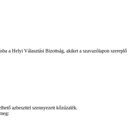
ásba a Helyi Választási Bizottság, akiket a szavazólapon szereplő
elhető azbeszttel szennyezett kőzúzalék.
 meg: