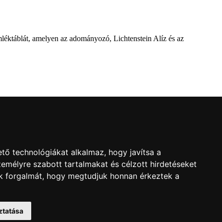
mléktáblát, amelyen az adományozó, Lichtenstein Alíz és az
l
ról a Dévai utca elején. A parkavatót július 8-án tartották meg.
tő technológiákat alkalmaz, hogy javítsa a
emélyre szabott tartalmakat és célzott hirdetéseket
nk forgalmát, hogy megtudjuk honnan érkeztek a
sága által elrendelt vizsgálat eredményét, amely többek között – a
ztatása